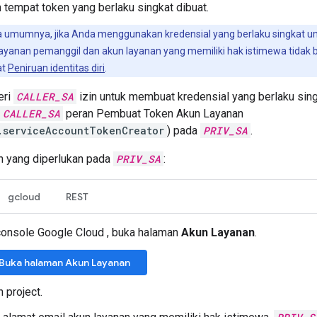
 tempat token yang berlaku singkat dibuat.
 umumnya, jika Anda menggunakan kredensial yang berlaku singkat un
ayanan pemanggil dan akun layanan yang memiliki hak istimewa tidak 
at
Peniruan identitas diri
.
eri
CALLER_SA
izin untuk membuat kredensial yang berlaku sin
CALLER_SA
peran Pembuat Token Akun Layanan
.serviceAccountTokenCreator
) pada
PRIV_SA
.
n yang diperlukan pada
PRIV_SA
:
gcloud
REST
console Google Cloud , buka halaman
Akun Layanan
.
Buka halaman Akun Layanan
h project.