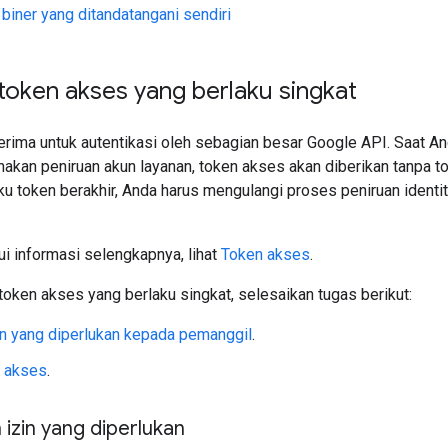
 biner yang ditandatangani sendiri
oken akses yang berlaku singkat
erima untuk autentikasi oleh sebagian besar Google API. Saat 
kan peniruan akun layanan, token akses akan diberikan tanpa to
ku token berakhir, Anda harus mengulangi proses peniruan ident
i informasi selengkapnya, lihat
Token akses
.
oken akses yang berlaku singkat, selesaikan tugas berikut:
in yang diperlukan kepada pemanggil
.
n akses
.
izin yang diperlukan