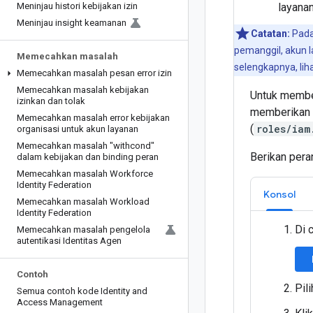
Meninjau histori kebijakan izin
layanan
Meninjau insight keamanan
Catatan:
Pada
pemanggil, akun l
Memecahkan masalah
selengkapnya, lih
Memecahkan masalah pesan error izin
Memecahkan masalah kebijakan
Untuk memb
izinkan dan tolak
memberikan
Memecahkan masalah error kebijakan
(
roles/iam
organisasi untuk akun layanan
Memecahkan masalah "withcond"
Berikan pera
dalam kebijakan dan binding peran
Memecahkan masalah Workforce
Identity Federation
Konsol
Memecahkan masalah Workload
Identity Federation
Di 
Memecahkan masalah pengelola
autentikasi Identitas Agen
Contoh
Pili
Semua contoh kode Identity and
Access Management