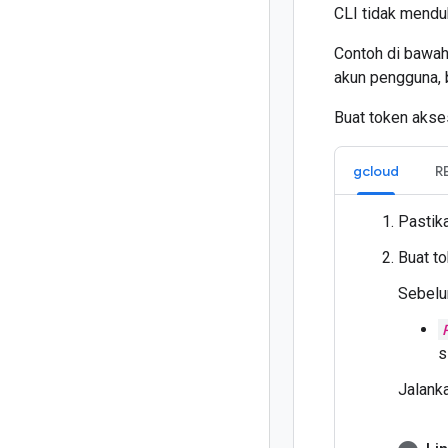
CLI tidak mendu
Contoh di bawah
akun pengguna, 
Buat token akse
gcloud
R
Pastik
Buat t
Sebelu
s
Jalanka