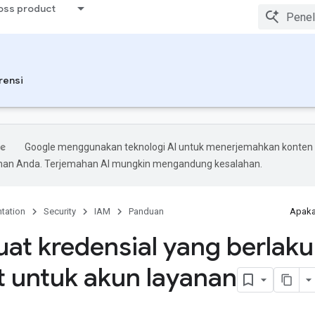
ross product
rensi
Google menggunakan teknologi AI untuk menerjemahkan konten
ihan Anda. Terjemahan AI mungkin mengandung kesalahan.
tation
Security
IAM
Panduan
Apaka
t kredensial yang berlaku
t untuk akun layanan