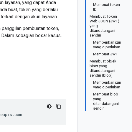
un layanan, yang dapat Anda
Membuat token
nda buat, token yang berlaku
ID
 terkait dengan akun layanan.
Membuat Token
Web JSON (JWT)
yang
 panggilan pembuatan token,
ditandatangani
. Dalam sebagian besar kasus,
sendiri
Memberikan izin
yang diperlukan
Membuat JWT
Membuat objek
biner yang
ditandatangani
sendiri (blob)
Memberikan izin
yang diperlukan
Membuat blob
yang
ditandatangani
sendiri
leapis.com