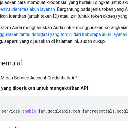
jelaskan cara membuat kredensial yang berlaku singkat untuk ak
eniru identitas akun layanan
. Bergantung pada jenis token yang A
an identitas (untuk token ID) atau izin (untuk token akses) yang
 sistem Anda mengharuskan Anda untuk menggunakan serangkaian
gunakan rantai delegasi yang terdiri dari beberapa akun layanan
 seperti yang dijelaskan di halaman ini, sudah cukup.
memulai
AM dan Service Account Credentials API:
 yang diperlukan untuk mengaktifkan API
services
enable
iam.googleapis.com
 iamcredentials.goog