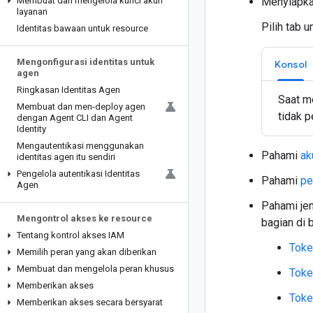
Membuat dan mengelola kunci akun
Menyiapkan
layanan
Pilih tab 
Identitas bawaan untuk resource
Mengonfigurasi identitas untuk
Konsol
agen
Ringkasan Identitas Agen
Saat m
Membuat dan men-deploy agen
tidak p
dengan Agent CLI dan Agent
Identity
Mengautentikasi menggunakan
Pahami
ak
identitas agen itu sendiri
Pengelola autentikasi Identitas
Pahami
pe
Agen
Pahami jen
Mengontrol akses ke resource
bagian di 
Tentang kontrol akses IAM
Toke
Memilih peran yang akan diberikan
Membuat dan mengelola peran khusus
Toke
Memberikan akses
Toke
Memberikan akses secara bersyarat