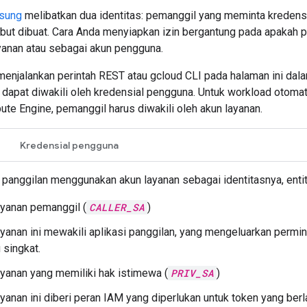
gsung
melibatkan dua identitas: pemanggil yang meminta kredensi
ebut dibuat. Cara Anda menyiapkan izin bergantung pada apakah 
yanan atau sebagai akun pengguna.
 menjalankan perintah REST atau gcloud CLI pada halaman ini d
 dapat diwakili oleh kredensial pengguna. Untuk workload otomati
ute Engine, pemanggil harus diwakili oleh akun layanan.
Kredensial pengguna
i panggilan menggunakan akun layanan sebagai identitasnya, entity
ayanan pemanggil (
CALLER_SA
)
yanan ini mewakili aplikasi panggilan, yang mengeluarkan permin
 singkat.
ayanan yang memiliki hak istimewa (
PRIV_SA
)
yanan ini diberi peran IAM yang diperlukan untuk token yang berla