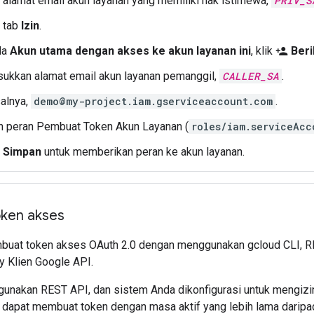
k alamat email akun layanan yang memiliki hak istimewa,
PRIV_S
k tab
Izin
.
da
Akun utama dengan akses ke akun layanan ini
, klik
Ber
person_add
ukkan alamat email akun layanan pemanggil,
CALLER_SA
.
alnya,
demo@my-project.iam.gserviceaccount.com
.
ih peran Pembuat Token Akun Layanan (
roles/iam.serviceAcc
k
Simpan
untuk memberikan peran ke akun layanan.
ken akses
uat token akses OAuth 2.0 dengan menggunakan gcloud CLI, RES
y Klien Google API.
unakan REST API, dan sistem Anda dikonfigurasi untuk mengizi
a dapat membuat token dengan masa aktif yang lebih lama daripa