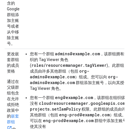
含的
Google
群组添
加主账
号或者
从中移
除主账
号。
admins@example.com
更改嵌
您有一个群组
，该群组拥有组
套群组
织的 Tag Viewer 角色
roles/resourcemanager.tagViewer
的成员
(
)。此群组的
org-
资格
成员由许多其他群组（包括
admins@example.com
org-
）组成。您可以向
通过在
admins@example.com
群组添加主账号，以向其授予
父级群
Tag Viewer 角色。
组包含
eng@example.com
您有一个群组
，该群组在组织级
在允许
cloudresourcemanager.googleapis.com/
没有
或拒绝
projects.setIamPolicy
权限。此群组的成员由许
政策中
eng-prod@example.com
其他群组（包括
）组成。
的
嵌套
eng-prod@example.com
可以在
群组中添加主账号
群组
使其没有