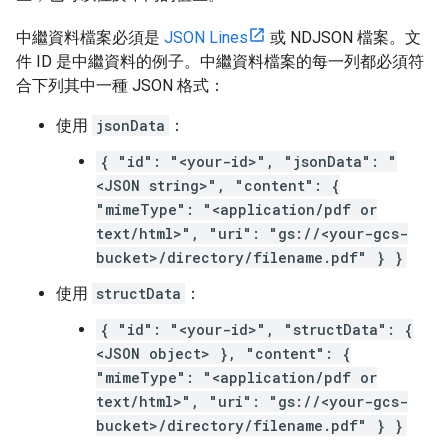
中繼資料檔案必須是
JSON Lines
或 NDJSON 檔案。文
件 ID 是中繼資料的例子。中繼資料檔案的每一列都必須符
合下列其中一種 JSON 格式：
使用
jsonData
：
{ "id": "<your-id>", "jsonData": "
<JSON string>", "content": {
"mimeType": "<application/pdf or
text/html>", "uri": "gs://<your-gcs-
bucket>/directory/filename.pdf" } }
使用
structData
：
{ "id": "<your-id>", "structData": {
<JSON object> }, "content": {
"mimeType": "<application/pdf or
text/html>", "uri": "gs://<your-gcs-
bucket>/directory/filename.pdf" } }