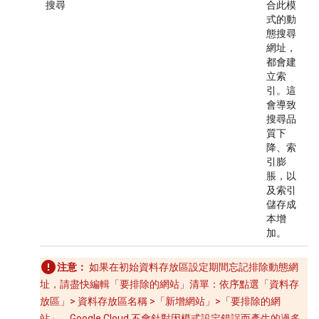
搜尋
合此模
式的動
態搜尋
網址，
都會建
立索
引。這
會導致
搜尋品
質下
降、索
引膨
脹，以
及索引
儲存成
本增
加。
注意：
如果在初始資料存放區設定期間忘記排除動態網
址，請盡快編輯「要排除的網站」
清單：依序點選「資料存
放區」
> 資料存放區名稱 >「新增網站」
>「要排除的網
站」
。Google Cloud 不會針對因模式設定錯誤而產生的過多