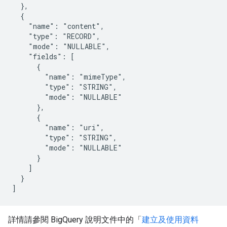
  },

  {

    "name": "content",

    "type": "RECORD",

    "mode": "NULLABLE",

    "fields": [

      {

        "name": "mimeType",

        "type": "STRING",

        "mode": "NULLABLE"

      },

      {

        "name": "uri",

        "type": "STRING",

        "mode": "NULLABLE"

      }

    ]

  }

詳情請參閱 BigQuery 說明文件中的「
建立及使用資料