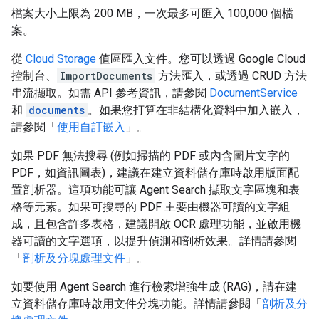
檔案大小上限為 200 MB，一次最多可匯入 100,000 個檔
案。
從
Cloud Storage
值區匯入文件。您可以透過 Google Cloud
控制台、
ImportDocuments
方法匯入，或透過 CRUD 方法
串流擷取。如需 API 參考資訊，請參閱
DocumentService
和
documents
。如果您打算在非結構化資料中加入嵌入，
請參閱「
使用自訂嵌入
」。
如果 PDF 無法搜尋 (例如掃描的 PDF 或內含圖片文字的
PDF，如資訊圖表)，建議在建立資料儲存庫時啟用版面配
置剖析器。這項功能可讓 Agent Search 擷取文字區塊和表
格等元素。如果可搜尋的 PDF 主要由機器可讀的文字組
成，且包含許多表格，建議開啟 OCR 處理功能，並啟用機
器可讀的文字選項，以提升偵測和剖析效果。詳情請參閱
「
剖析及分塊處理文件
」。
如要使用 Agent Search 進行檢索增強生成 (RAG)，請在建
立資料儲存庫時啟用文件分塊功能。詳情請參閱「
剖析及分