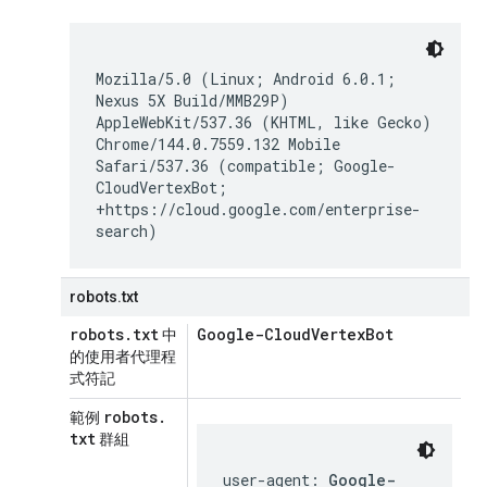
Mozilla/5.0 (Linux; Android 6.0.1;
Nexus 5X Build/MMB29P)
AppleWebKit/537.36 (KHTML, like Gecko)
Chrome/144.0.7559.132 Mobile
Safari/537.36 (compatible; Google-
CloudVertexBot;
+https://cloud.google.com/enterprise-
search)
robots.txt
robots
.
txt
Google-Cloud
Vertex
Bot
中
的使用者代理程
式符記
robots
.
範例
txt
群組
user-agent:
Google-