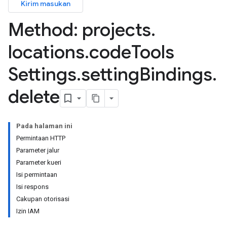
Kirim masukan
ogleSettings
Method: projects
.
gleSettings.settingBindings
ntSettings
locations
.
code
Tools
ntSettings.settingBindings
Settings
.
setting
Bindings
.
tingBindings
delete
ings
ings.settingBindings
Pada halaman ini
Permintaan HTTP
Parameter jalur
Parameter kueri
Isi permintaan
Isi respons
Cakupan otorisasi
Izin IAM