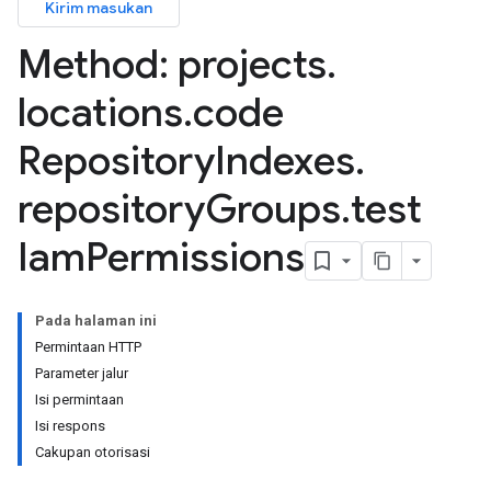
Kirim masukan
Method: projects
.
settingBindings
locations
.
code
ogleSettings
gleSettings.settingBindings
Repository
Indexes
.
ntSettings
repository
Groups
.
test
ntSettings.settingBindings
Iam
Permissions
tingBindings
ings
Pada halaman ini
ings.settingBindings
Permintaan HTTP
Parameter jalur
Isi permintaan
Isi respons
Cakupan otorisasi