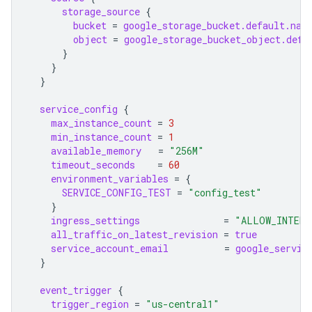
storage_source
{
bucket
=
google_storage_bucket.default.nam
object
=
google_storage_bucket_object.defa
}
}
}
service_config
{
max_instance_count
=
3
min_instance_count
=
1
available_memory
=
"256M"
timeout_seconds
=
60
environment_variables
=
{
SERVICE_CONFIG_TEST
=
"config_test"
}
ingress_settings
=
"ALLOW_INTERN
all_traffic_on_latest_revision
=
true
service_account_email
=
google_servic
}
event_trigger
{
trigger_region
=
"us-central1"