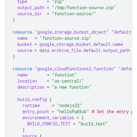
type
=
"zip"
output_path
=
"/tmp/function-source.zip"
source_dir
=
"function-source/"
}
resource
"google_storage_bucket_object"
"default"
name
=
"function-source.zip"
bucket
=
google_storage_bucket.default.name
source
=
data.archive_file.default.output_path
 #
}
resource
"google_cloudfunctions2_function"
"defaul
name
=
"function"
location
=
"us-central1"
description
=
"a new function"
build_config
{
runtime
=
"nodejs22"
entry_point
=
"helloPubSub"
 # Set the entry po
environment_variables
=
{
BUILD_CONFIG_TEST
=
"build_test"
}
source
{