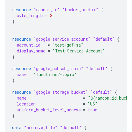
resource
"random_id"
"bucket_prefix"
{
byte_length
=
8
}
resource
"google_service_account"
"default"
{
account_id
=
"test-gcf-sa"
display_name
=
"Test Service Account"
}
resource
"google_pubsub_topic"
"default"
{
name
=
"functions2-topic"
}
resource
"google_storage_bucket"
"default"
{
name
=
"${random_id.bucke
location
=
"US"
uniform_bucket_level_access
=
true
}
data
"archive_file"
"default"
{