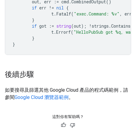
out
,
err
:=
cmd
.
CombinedOutput
()
if
err
!=
nil
{
t
.
Fatalf
(
"exec.Command: %v"
,
err
)
}
if
got
:=
string
(
out
);
!
strings
.
Contains
(
g
t
.
Errorf
(
"HelloPubSub got %q, want
}
}
後續步驟
如要搜尋及篩選其他 Google Cloud 產品的程式碼範例，請
參閱
Google Cloud 瀏覽器範例
。
這對你有幫助嗎？