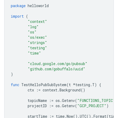
package
helloworld
import
(
"context"
"log"
"os"
"os/exec"
"strings"
"testing"
"time"
"cloud.google.com/go/pubsub"
"github.com/gobuffalo/uuid"
)
func
TestHelloPubSubSystem
(
t
*
testing
.
T
)
{
ctx
:=
context
.
Background
()
topicName
:=
os
.
Getenv
(
"FUNCTIONS_TOPIC"
)
projectID
:=
os
.
Getenv
(
"GCP_PROJECT"
)
startTime
:=
time
.
Now
().
UTC
().
Format
(
time