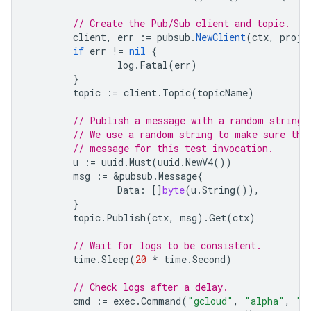
// Create the Pub/Sub client and topic.
client
,
err
:=
pubsub
.
NewClient
(
ctx
,
proje
if
err
!=
nil
{
log
.
Fatal
(
err
)
}
topic
:=
client
.
Topic
(
topicName
)
// Publish a message with a random string 
// We use a random string to make sure the
// message for this test invocation.
u
:=
uuid
.
Must
(
uuid
.
NewV4
())
msg
:=
&
pubsub
.
Message
{
Data
:
[]
byte
(
u
.
String
()),
}
topic
.
Publish
(
ctx
,
msg
).
Get
(
ctx
)
// Wait for logs to be consistent.
time
.
Sleep
(
20
*
time
.
Second
)
// Check logs after a delay.
cmd
:=
exec
.
Command
(
"gcloud"
,
"alpha"
,
"f