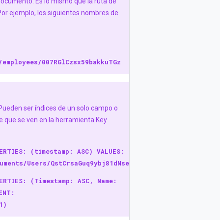
 documento. Es lo mismo que la ruta de
r ejemplo, los siguientes nombres de
/employees/007RGlCzsx59bakkuTGz
. Pueden ser índices de un solo campo o
ce que se ven en la herramienta Key
ERTIES: (timestamp: ASC) VALUES:
uments/Users/QstCrsaGuq9ybj81dNse
ERTIES: (Timestamp: ASC, Name:
ENT:
1)