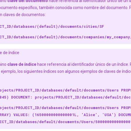
rmino
clave del documento
hace referencia al identificador único de un
ocumento específico, también conocida como nombre del documento. Po
n claves de documentos:
CT_ID/databases/(default)/documents/cities/SF
CT_ID/databases/(default)/documents/companies/my_company
e de índice
rmino
clave de índice
hace referencia al identificador único de un índice
ejemplo, los siguientes índices son algunos ejemplos de claves de índi
ojects/PROJECT_ID/databases/default/documents/Users PROP
845) DOCUMENT: projects/PROJECT_ID/databases/default/doc
ojects/PROJECT_ID/databases/default/documents/Users PROP
RRAY) VALUES: (16500000000000001L, 'Alice', 'USA') DOCUM
ECT_ID/databases/default/documents/Users/500000000000000