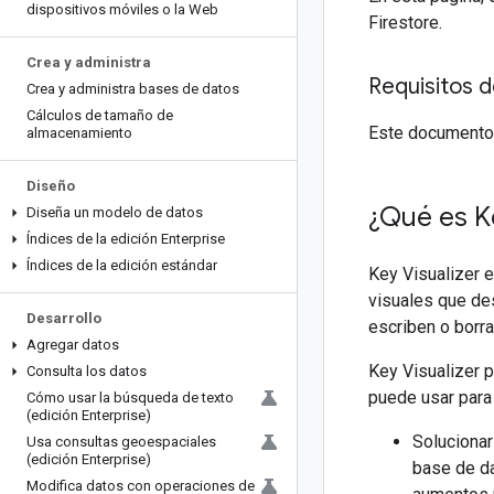
dispositivos móviles o la Web
Firestore.
Crea y administra
Requisitos 
Crea y administra bases de datos
Cálculos de tamaño de
Este documento s
almacenamiento
Diseño
¿Qué es Ke
Diseña un modelo de datos
Índices de la edición Enterprise
Índices de la edición estándar
Key Visualizer e
visuales que de
Desarrollo
escriben o borr
Agregar datos
Key Visualizer p
Consulta los datos
puede usar para 
Cómo usar la búsqueda de texto
(edición Enterprise)
Solucionar
Usa consultas geoespaciales
(edición Enterprise)
base de da
Modifica datos con operaciones de