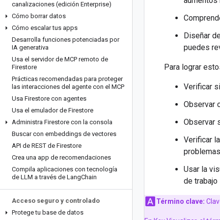
aumentos r
canalizaciones (edición Enterprise)
Cómo borrar datos
Comprende
Cómo escalar tus apps
Diseñar de
Desarrolla funciones potenciadas por
puedes rev
IA generativa
Usa el servidor de MCP remoto de
Para lograr esto
Firestore
Prácticas recomendadas para proteger
Verificar 
las interacciones del agente con el MCP
Usa Firestore con agentes
Observar c
Usa el emulador de Firestore
Observar s
Administra Firestore con la consola
Buscar con embeddings de vectores
Verificar l
API de REST de Firestore
problemas
Crea una app de recomendaciones
Usar la vi
Compila aplicaciones con tecnología
de LLM a través de Lang
Chain
de trabajo
Acceso seguro y controlado
Término clave:
Clav
Protege tu base de datos