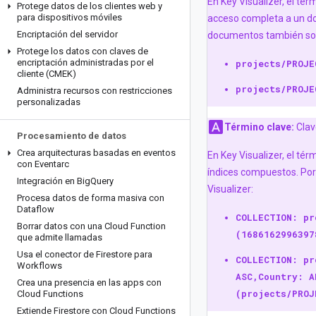
En Key Visualizer, el té
Protege datos de los clientes web y
para dispositivos móviles
acceso completa a un d
Encriptación del servidor
documentos también so
Protege los datos con claves de
encriptación administradas por el
projects/PROJE
cliente (CMEK)
projects/PROJE
Administra recursos con restricciones
personalizadas
Término clave:
Clav
Procesamiento de datos
Crea arquitecturas basadas en eventos
En Key Visualizer, el té
con Eventarc
índices compuestos. Por 
Integración en Big
Query
Visualizer:
Procesa datos de forma masiva con
Dataflow
COLLECTION: pr
Borrar datos con una Cloud Function
(1686162996397
que admite llamadas
Usa el conector de Firestore para
COLLECTION: pr
Workflows
ASC,Country: A
Crea una presencia en las apps con
(projects/PROJ
Cloud Functions
Extiende Firestore con Cloud Functions