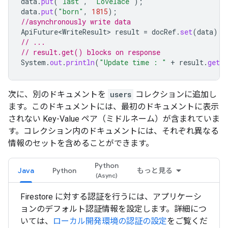
data
.
put
(
"last"
,
"Lovelace"
);
data
.
put
(
"born"
,
1815
);
//asynchronously write data
ApiFuture<WriteResult>
result
=
docRef
.
set
(
data
);
// ...
// result.get() blocks on response
System
.
out
.
println
(
"Update time : "
+
result
.
get
(
次に、別のドキュメントを
users
コレクションに追加し
ます。このドキュメントには、最初のドキュメントに表示
されない Key-Value ペア（ミドルネーム）が含まれていま
す。コレクション内のドキュメントには、それぞれ異なる
情報のセットを含めることができます。
Python
Java
Python
もっと見る
Firestore に対する認証を行うには、アプリケーシ
ョンのデフォルト認証情報を設定します。詳細につ
いては、
ローカル開発環境の認証の設定
をご覧くだ