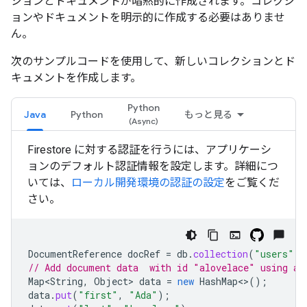
ションとドキュメントが暗黙的に作成されます。コレクシ
ョンやドキュメントを明示的に作成する必要はありませ
ん。
次のサンプルコードを使用して、新しいコレクションとド
キュメントを作成します。
Python
Java
Python
もっと見る
Firestore に対する認証を行うには、アプリケーシ
ョンのデフォルト認証情報を設定します。詳細につ
いては、
ローカル開発環境の認証の設定
をご覧くだ
さい。
DocumentReference
docRef
=
db
.
collection
(
"users"
).
// Add document data  with id "alovelace" using a 
Map<String
,
Object
>
data
=
new
HashMap
<>
();
data
.
put
(
"first"
,
"Ada"
);