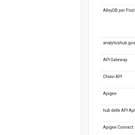
AlloyDB per Pos
analyticshub.go
API Gateway
Chiavi API
Apigee
hub delle API Ap
Apigee Connect