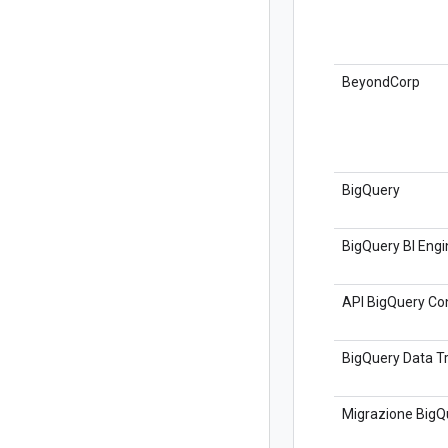
BeyondCorp
BigQuery
BigQuery BI Engi
API BigQuery Co
BigQuery Data T
Migrazione BigQ