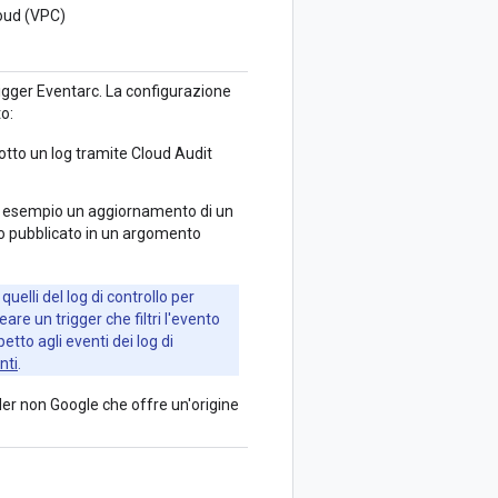
loud (VPC)
trigger Eventarc. La configurazione
o:
otto un log tramite Cloud Audit
 ad esempio un aggiornamento di un
o pubblicato in un argomento
 quelli del log di controllo per
eare un trigger che filtri l'evento
petto agli eventi dei log di
nti
.
vider non Google che offre un'origine