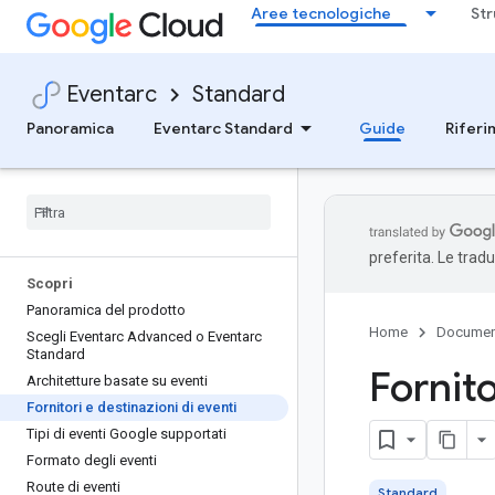
Aree tecnologiche
Str
Eventarc
Standard
Panoramica
Eventarc Standard
Guide
Riferi
preferita. Le trad
Scopri
Panoramica del prodotto
Home
Documen
Scegli Eventarc Advanced o Eventarc
Standard
Fornito
Architetture basate su eventi
Fornitori e destinazioni di eventi
Tipi di eventi Google supportati
Formato degli eventi
Route di eventi
Standard