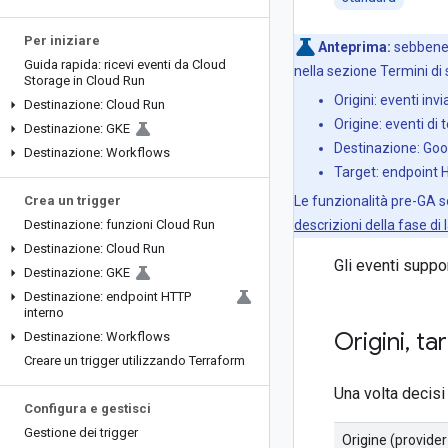
Per iniziare
Anteprima:
sebbene E
Guida rapida: ricevi eventi da Cloud
nella sezione Termini di 
Storage in Cloud Run
Origini: eventi in
Destinazione: Cloud Run
Origine: eventi di 
Destinazione: GKE
Destinazione: Goo
Destinazione: Workflows
Target: endpoint H
Crea un trigger
Le funzionalità pre-GA s
Destinazione: funzioni Cloud Run
descrizioni della fase di 
Destinazione: Cloud Run
Gli eventi suppor
Destinazione: GKE
Destinazione: endpoint HTTP
interno
Origini
,
tar
Destinazione: Workflows
Creare un trigger utilizzando Terraform
Una volta decisi 
Configura e gestisci
Gestione dei trigger
Origine (provider