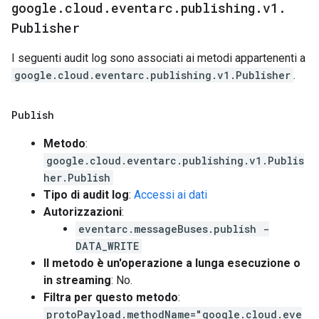
google
.
cloud
.
eventarc
.
publishing
.
v1
.
Publisher
I seguenti audit log sono associati ai metodi appartenenti a
google.cloud.eventarc.publishing.v1.Publisher
.
Publish
Metodo
:
google.cloud.eventarc.publishing.v1.Publis
her.Publish
Tipo di audit log
:
Accessi ai dati
Autorizzazioni
:
eventarc.messageBuses.publish -
DATA_WRITE
Il metodo è un'operazione a lunga esecuzione o
in streaming
: No.
Filtra per questo metodo
:
protoPayload.methodName="google.cloud.eve