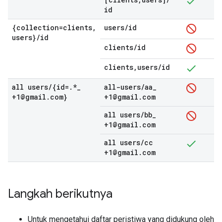
id
{collection=clients
,
users
/
id
users}
/
id
clients
/
id
clients
,
users
/
id
all users
/
{id=
.
*
_
all-users
/
aa
_
+1@gmail
.
com}
+1@gmail
.
com
all users
/
bb
_
+1@gmail
.
com
all users
/
cc
+1@gmail
.
com
Langkah berikutnya
Untuk mengetahui daftar peristiwa yang didukung oleh