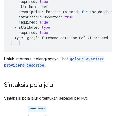
required:
true
-
attribute:
description:
Pattern
to
match
for
the
database
pathPatternSupported:
true
required:
true
-
attribute:
type
required:
true
type:
[
...
]
Untuk informasi selengkapnya, lihat
gcloud eventarc
providers describe
.
Sintaksis pola jalur
Sintaksis pola jalur ditentukan sebagai berikut: