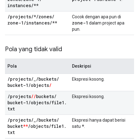
instances
/
**
/
projects
/
*
/
zones
/
Cocok dengan apa pun di
zone-1
/
instances
/
**
zone-1
dalam project apa
pun.
Pola yang tidak valid
Pola
Deskripsi
/
projects
/
_
/
buckets
/
Ekspresi kosong.
bucket-1
/
objects
/
/
projects
/
/
buckets
/
Ekspresi kosong.
bucket-1
/
objects
/
file1
.
txt
/
projects
/
_
/
buckets
/
Ekspresi hanya dapat berisi
bucket
**
/
objects
/
file1
.
*
satu
.
txt