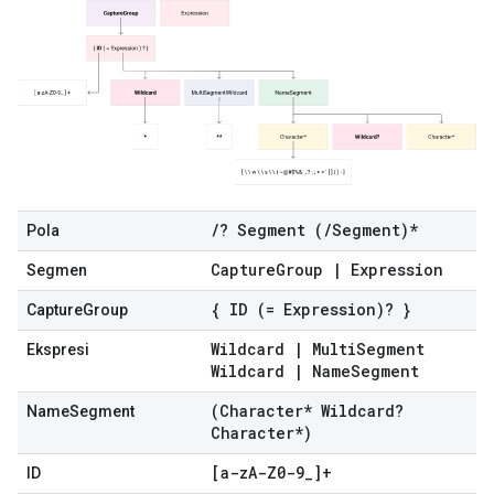
/
?
Segment
(
/
Segment
)*
Pola
Capture
Group
|
Expression
Segmen
{
ID
(=
Expression
)? }
CaptureGroup
Wildcard
|
Multi
Segment
Ekspresi
Wildcard
|
Name
Segment
(
Character
*
Wildcard
?
NameSegment
Character
*)
[a-z
A-Z0-9
_
]+
ID