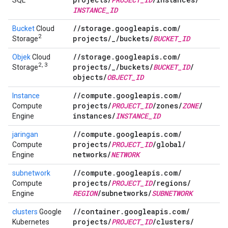
SQL
INSTANCE
_
ID
/
/
storage
.
googleapis
.
com
/
Bucket
Cloud
2
projects
/
_
/
buckets
/
BUCKET
_
ID
Storage
/
/
storage
.
googleapis
.
com
/
Objek
Cloud
2, 3
projects
/
_
/
buckets
/
BUCKET
_
ID
/
Storage
objects
/
OBJECT
_
ID
/
/
compute
.
googleapis
.
com
/
Instance
projects
/
PROJECT
_
ID
/
zones
/
ZONE
/
Compute
instances
/
INSTANCE
_
ID
Engine
/
/
compute
.
googleapis
.
com
/
jaringan
projects
/
PROJECT
_
ID
/
global
/
Compute
networks
/
NETWORK
Engine
/
/
compute
.
googleapis
.
com
/
subnetwork
projects
/
PROJECT
_
ID
/
regions
/
Compute
REGION
/
subnetworks
/
SUBNETWORK
Engine
/
/
container
.
googleapis
.
com
/
clusters
Google
projects
/
PROJECT
_
ID
/
clusters
/
Kubernetes