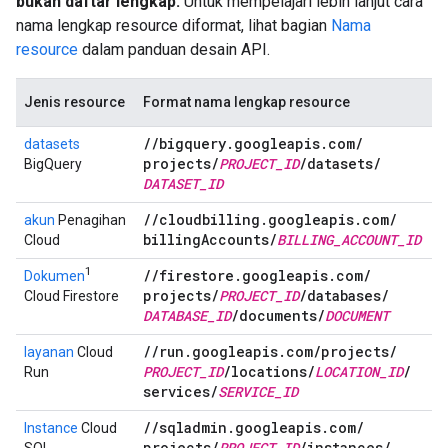
bukan daftar lengkap.
Untuk mempelajari lebih lanjut cara
nama lengkap resource diformat, lihat bagian
Nama
resource
dalam panduan desain API.
Jenis resource
Format nama lengkap resource
/
/
bigquery
.
googleapis
.
com
/
datasets
projects
/
PROJECT
_
ID
/
datasets
/
BigQuery
DATASET
_
ID
/
/
cloudbilling
.
googleapis
.
com
/
akun
Penagihan
billing
Accounts
/
BILLING
_
ACCOUNT
_
ID
Cloud
1
/
/
firestore
.
googleapis
.
com
/
Dokumen
projects
/
PROJECT
_
ID
/
databases
/
Cloud Firestore
DATABASE
_
ID
/
documents
/
DOCUMENT
/
/
run
.
googleapis
.
com
/
projects
/
layanan
Cloud
PROJECT
_
ID
/
locations
/
LOCATION
_
ID
/
Run
services
/
SERVICE
_
ID
/
/
sqladmin
.
googleapis
.
com
/
Instance
Cloud
projects
/
PROJECT
_
ID
/
instances
/