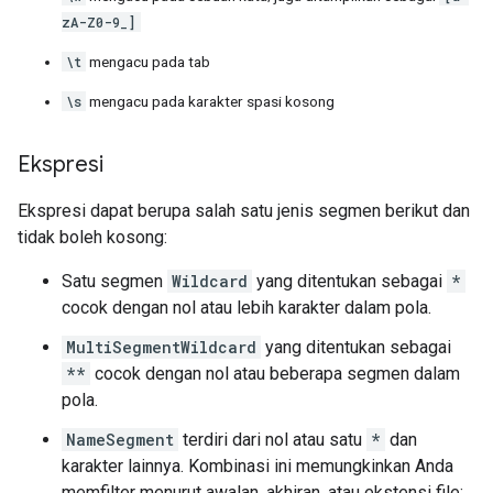
zA-Z0-9_]
\t
mengacu pada tab
\s
mengacu pada karakter spasi kosong
Ekspresi
Ekspresi dapat berupa salah satu jenis segmen berikut dan
tidak boleh kosong:
Satu segmen
Wildcard
yang ditentukan sebagai
*
cocok dengan nol atau lebih karakter dalam pola.
MultiSegmentWildcard
yang ditentukan sebagai
**
cocok dengan nol atau beberapa segmen dalam
pola.
NameSegment
terdiri dari nol atau satu
*
dan
karakter lainnya. Kombinasi ini memungkinkan Anda
memfilter menurut awalan, akhiran, atau ekstensi file;