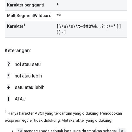
*
Karakter pengganti
**
MultiSegmentWildcard
1
[\\w\\s\\t~@#$%&
.
,
?:;+='[]
Karakter
()-]
Keterangan:
?
nol atau satu
*
nol atau lebih
+
satu atau lebih
|
ATAU
1
Hanya karakter ASCII yang tercantum yang didukung. Pencocokan
ekspresi reguler tidak didukung. Metakarakter yang didukung:
\w
mengacu pada sebuah kata; juga ditampilkan sebagai
[a-