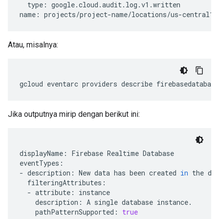
type:
google.cloud.audit.log.v1.written

name:
projects/project-name/locations/us-central1/
Atau, misalnya:
gcloud
eventarc
providers
describe
firebasedatabas
Jika outputnya mirip dengan berikut ini:
displayName:
Firebase
Realtime
Database

eventTypes:

-
description:
New
data
has
been
created
in
the
-
attribute:
description:
A
single
database
pathPatternSupported:
true