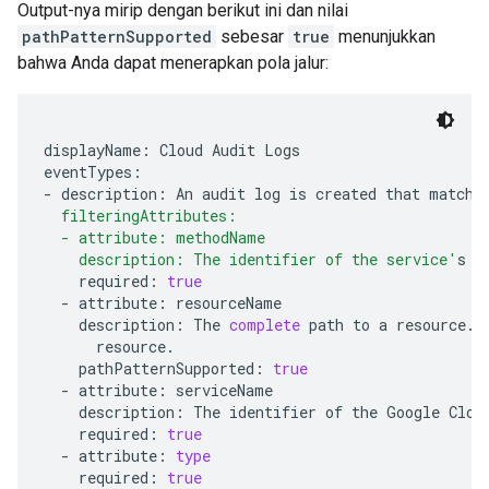
Output-nya mirip dengan berikut ini dan nilai
pathPatternSupported
sebesar
true
menunjukkan
bahwa Anda dapat menerapkan pola jalur:
displayName:
Cloud
Audit
Logs

eventTypes:

-
description:
An
audit
log
is
created
that
matche
  filteringAttributes:
  - attribute: methodName
    description: The identifier of the service'
s
required:
true
-
attribute:
description:
The
complete
path
to
a
resource.
pathPatternSupported:
true
-
attribute:
description:
The
identifier
of
the
Google
Clou
required:
true
-
attribute:
type
required:
true