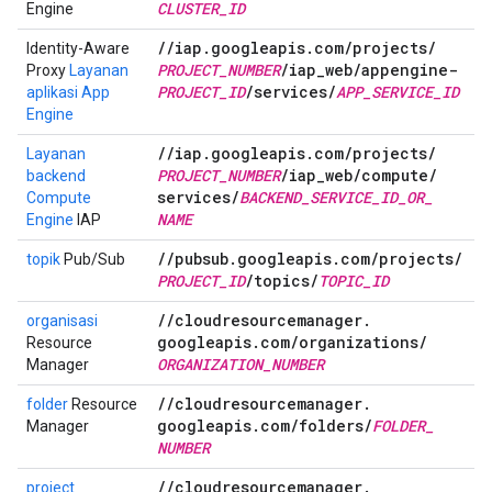
CLUSTER
_
ID
Engine
/
/
iap
.
googleapis
.
com
/
projects
/
Identity-Aware
PROJECT
_
NUMBER
/
iap
_
web
/
appengine-
Proxy
Layanan
PROJECT
_
ID
/
services
/
APP
_
SERVICE
_
ID
aplikasi App
Engine
/
/
iap
.
googleapis
.
com
/
projects
/
Layanan
PROJECT
_
NUMBER
/
iap
_
web
/
compute
/
backend
services
/
BACKEND
_
SERVICE
_
ID
_
OR
_
Compute
NAME
Engine
IAP
/
/
pubsub
.
googleapis
.
com
/
projects
/
topik
Pub/Sub
PROJECT
_
ID
/
topics
/
TOPIC
_
ID
/
/
cloudresourcemanager
.
organisasi
googleapis
.
com
/
organizations
/
Resource
ORGANIZATION
_
NUMBER
Manager
/
/
cloudresourcemanager
.
folder
Resource
googleapis
.
com
/
folders
/
FOLDER
_
Manager
NUMBER
/
/
cloudresourcemanager
.
project