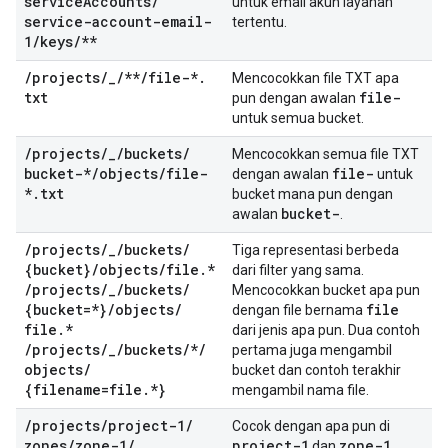
service
Accounts
/
untuk email akun layanan
service-account-email-
tertentu.
1
/
keys
/
**
/
projects
/
_
/
**
/
file-*
.
Mencocokkan file TXT apa
txt
file-
pun dengan awalan
untuk semua bucket.
/
projects
/
_
/
buckets
/
Mencocokkan semua file TXT
bucket-*
/
objects
/
file-
file-
dengan awalan
untuk
*
.
txt
bucket mana pun dengan
bucket-
awalan
.
/
projects
/
_
/
buckets
/
Tiga representasi berbeda
{bucket}
/
objects
/
file
.
*
dari filter yang sama.
/
projects
/
_
/
buckets
/
Mencocokkan bucket apa pun
{bucket=*}
/
objects
/
file
dengan file bernama
file
.
*
dari jenis apa pun. Dua contoh
/
projects
/
_
/
buckets
/
*
/
pertama juga mengambil
objects
/
bucket dan contoh terakhir
{filename=file
.
*}
mengambil nama file.
/
projects
/
project-1
/
Cocok dengan apa pun di
zones
/
zone-1
/
project-1
zone-1
dan
.