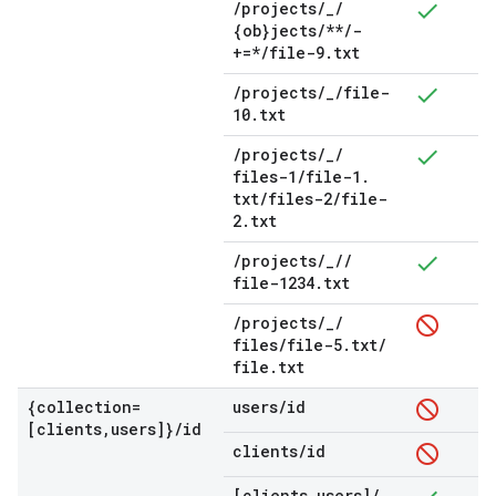
/
projects
/
_
/
{ob}jects
/
**
/
-
+=*
/
file-9
.
txt
/
projects
/
_
/
file-
10
.
txt
/
projects
/
_
/
files-1
/
file-1
.
txt
/
files-2
/
file-
2
.
txt
/
projects
/
_
/
/
file-1234
.
txt
/
projects
/
_
/
files
/
file-5
.
txt
/
file
.
txt
{collection=
users
/
id
[clients
,
users]}
/
id
clients
/
id
[clients
,
users]
/