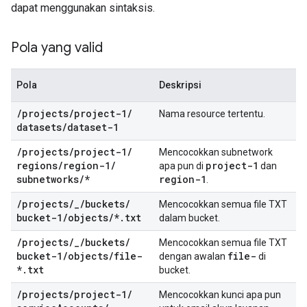
dapat menggunakan sintaksis.
Pola yang valid
Pola
Deskripsi
/
projects
/
project-1
/
Nama resource tertentu.
datasets
/
dataset-1
/
projects
/
project-1
/
Mencocokkan subnetwork
regions
/
region-1
/
project-1
apa pun di
dan
subnetworks
/
*
region-1
.
/
projects
/
_
/
buckets
/
Mencocokkan semua file TXT
bucket-1
/
objects
/
*
.
txt
dalam bucket.
/
projects
/
_
/
buckets
/
Mencocokkan semua file TXT
bucket-1
/
objects
/
file-
file-
dengan awalan
di
*
.
txt
bucket.
/
projects
/
project-1
/
Mencocokkan kunci apa pun