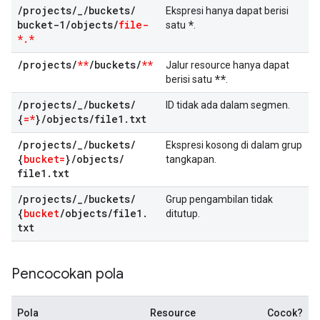
/
projects
/
_
/
buckets
/
Ekspresi hanya dapat berisi
bucket-1
/
objects
/
file-
*
satu
.
*
.
*
/
projects
/
**
/
buckets
/
**
Jalur resource hanya dapat
**
berisi satu
.
/
projects
/
_
/
buckets
/
ID tidak ada dalam segmen.
{
=*
}
/
objects
/
file1
.
txt
/
projects
/
_
/
buckets
/
Ekspresi kosong di dalam grup
{
bucket=
}
/
objects
/
tangkapan.
file1
.
txt
/
projects
/
_
/
buckets
/
Grup pengambilan tidak
{
bucket
/
objects
/
file1
.
ditutup.
txt
Pencocokan pola
Pola
Resource
Cocok?