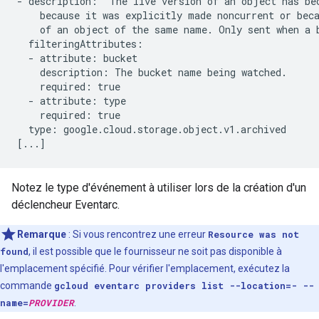
- description: 'The live version of an object has bec
    because it was explicitly made noncurrent or beca
    of an object of the same name. Only sent when a b
  filteringAttributes:

  - attribute: bucket

    description: The bucket name being watched.

    required: true

  - attribute: type

    required: true

  type: google.cloud.storage.object.v1.archived

Notez le type d'événement à utiliser lors de la création d'un
déclencheur Eventarc.
Remarque
: Si vous rencontrez une erreur
Resource was not
found
, il est possible que le fournisseur ne soit pas disponible à
l'emplacement spécifié. Pour vérifier l'emplacement, exécutez la
commande
gcloud eventarc providers list --location=- --
name=
PROVIDER
.