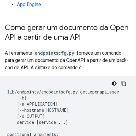
App Engine
Como gerar um documento da Open
API a partir de uma API
A ferramenta
endpointscfg.py
fornece um comando
para gerar um documento da OpenAPI a partir de um back-
end de API. A sintaxe do comando é:
lib
/
endpoints
/
endpointscfg
.
py
get_openapi_spec
[
-
h
]
[
-
a
APPLICATION
]
[
--
hostname
HOSTNAME
]
[
-
o
OUTPUT
]
service
[
service
...
]
positional
arguments
: