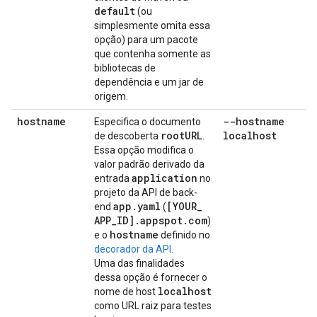
default
(ou
simplesmente omita essa
opção) para um pacote
que contenha somente as
bibliotecas de
dependência e um jar de
origem.
hostname
--hostname
Especifica o documento
root
URL
localhost
de descoberta
.
Essa opção modifica o
valor padrão derivado da
application
entrada
no
projeto da API de back-
app
.
yaml
[YOUR
_
end
(
APP
_
ID]
.
appspot
.
com
)
hostname
e o
definido no
decorador da API
.
Uma das finalidades
dessa opção é fornecer o
localhost
nome de host
como URL raiz para testes