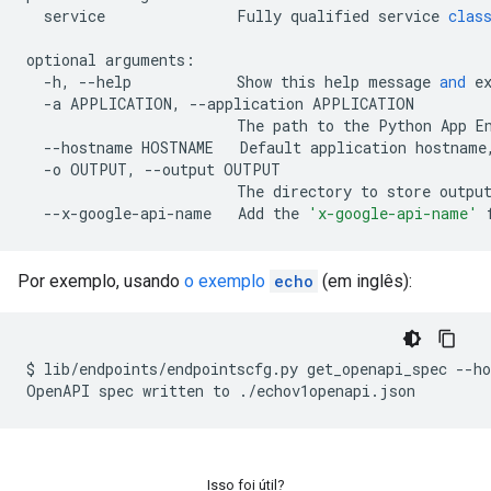
service
Fully
qualified
service
clas
optional
arguments
:
-
h
,
--
help
Show
this
help
message
and
e
-
a
APPLICATION
,
--
application
APPLICATION
The
path
to
the
Python
App
E
--
hostname
HOSTNAME
Default
application
hostname
-
o
OUTPUT
,
--
output
OUTPUT
The
directory
to
store
outpu
--
x
-
google
-
api
-
name
Add
the
'x-google-api-name'
Por exemplo, usando
o exemplo
echo
(em inglês):
$
lib
/
endpoints
/
endpointscfg
.
py
get_openapi_spec
--
h
OpenAPI
spec
written
to
./
echov1openapi
.
json
Isso foi útil?