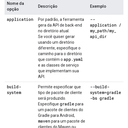
Nome da
Descrição
Exemplo
opção
application
--
Por padrão, a ferramenta
application
/
gera da API de back-end
my
_
path
/
my
_
no diretório atual.
api
_
dir
Se você quiser gerar
usando um diretório
diferente, especifique o
caminho para o diretório
app
.
yaml
que contém o
e as classes de serviço
que implementam sua
API.
build-
--build-
Permite especificar que
system
system=gradle
tipo de pacote de cliente
-bs gradle
será produzido.
gradle
Especifique
para
um pacote de clientes do
Gradle para Android,
maven
para um pacote de
clientes do Maven ou