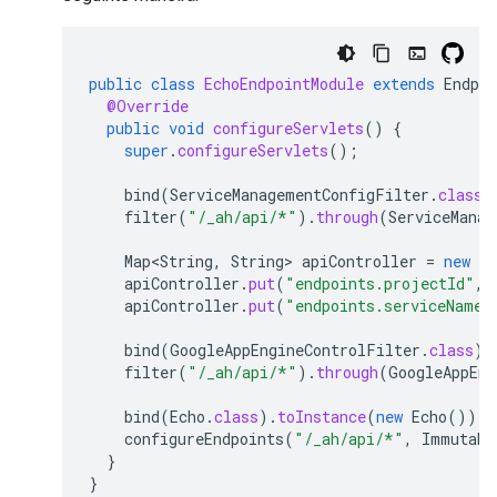
public
class
EchoEndpointModule
extends
Endpoi
@Override
public
void
configureServlets
()
{
super
.
configureServlets
();
bind
(
ServiceManagementConfigFilter
.
class
)
filter
(
"/_ah/api/*"
).
through
(
ServiceManag
Map<String
,
String
>
apiController
=
new
Ha
apiController
.
put
(
"endpoints.projectId"
,
apiController
.
put
(
"endpoints.serviceName"
bind
(
GoogleAppEngineControlFilter
.
class
).
filter
(
"/_ah/api/*"
).
through
(
GoogleAppEng
bind
(
Echo
.
class
).
toInstance
(
new
Echo
());
configureEndpoints
(
"/_ah/api/*"
,
Immutabl
}
}