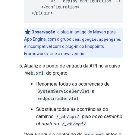
<!--
deploy
configuration
</configuration>

</plugin>
Observação
: o plug-in antigo do Maven para
App Engine, com o grupo
com.google.appengine
,
é incompatível com o plug-in do Endpoints
Frameworks. Use a nova versão.
Atualize o ponto de entrada da API no arquivo
web.xml
do projeto:
Renomeie todas as ocorrências de
SystemServiceServlet
a
EndpointsServlet
.
Substitua todas as ocorrências do
caminho
/_ah/spi/
pelo novo caminho
obrigatório
/_ah/api/
.
Veja a seguir o conteúdo de
web.xml
antes e