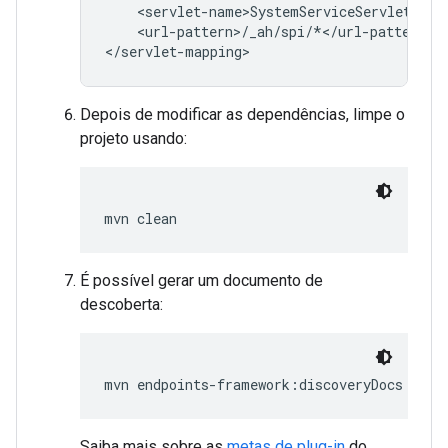
<url-pattern>/_ah/spi/*</url-pattern>

</servlet-mapping>
Depois de modificar as dependências, limpe o
projeto usando:
mvn clean
É possível gerar um documento de
descoberta:
mvn endpoints-framework:discoveryDocs
Saiba mais sobre as
metas de plug-in
do