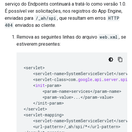
serviço do Endpoints continuará a tratá-lo como versão 1.0.
É possível ver solicitações, nos registros do App Engine,
enviadas para
/_ah/spi
, que resultam em erros
HTTP
404
enviados ao cliente.
Remova as seguintes linhas do arquivo
web.xml
, se
estiverem presentes:
<
servlet
<
servlet
-
name>SystemServiceServlet
<
/
servl
<
servlet
-
class>com
.
google
.
api
.
server
.
spi
.
    <
init
-
param
<
param
-
name>services
<
/
param
-
name
<
param
-
value
>
...
<
/
param
-
value
<
/
init
-
param
>

<
/
servlet
>

<
servlet
-
mapping
<
servlet
-
name>SystemServiceServlet
<
/
servl
<
url
-
pattern
>
/
_ah
/
spi
/*</
url
-
pattern
>
