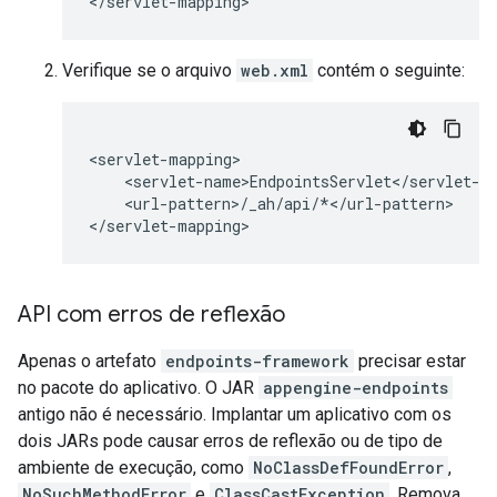
<
/
servlet
-
mapping
Verifique se o arquivo
web.xml
contém o seguinte:
<
servlet
-
mapping
<
servlet
-
name>EndpointsServlet
<
/
servlet
-
n
<
url
-
pattern
>
/
_ah
/
api
/*</
url
-
pattern
>

<
/
servlet
-
mapping
API com erros de reflexão
Apenas o artefato
endpoints-framework
precisar estar
no pacote do aplicativo. O JAR
appengine-endpoints
antigo não é necessário. Implantar um aplicativo com os
dois JARs pode causar erros de reflexão ou de tipo de
ambiente de execução, como
NoClassDefFoundError
,
NoSuchMethodError
e
ClassCastException
. Remova