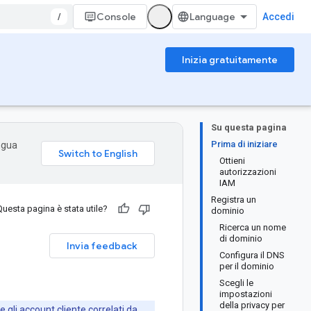
/
Console
Accedi
Inizia gratuitamente
Su questa pagina
Prima di iniziare
ingua
Ottieni
autorizzazioni
IAM
Registra un
Questa pagina è stata utile?
dominio
Ricerca un nome
di dominio
Invia feedback
Configura il DNS
per il dominio
Scegli le
impostazioni
della privacy per
 gli account cliente correlati da