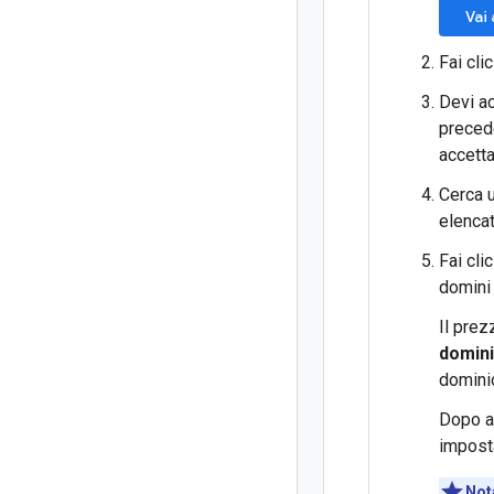
Vai
Fai cli
Devi ac
precede
accetta
Cerca u
elencat
Fai cli
domini 
Il prez
domin
domini
Dopo av
impost
Not