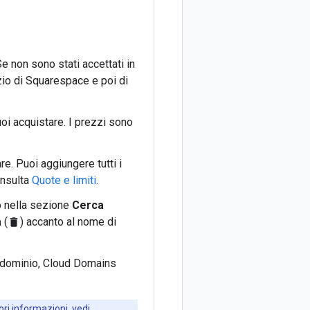
e non sono stati accettati in
zio di Squarespace e poi di
uoi acquistare. I prezzi sono
e. Puoi aggiungere tutti i
onsulta
Quote e limiti
.
to nella sezione
Cerca
a
(
) accanto al nome di
delete
l dominio, Cloud Domains
ori informazioni, vedi