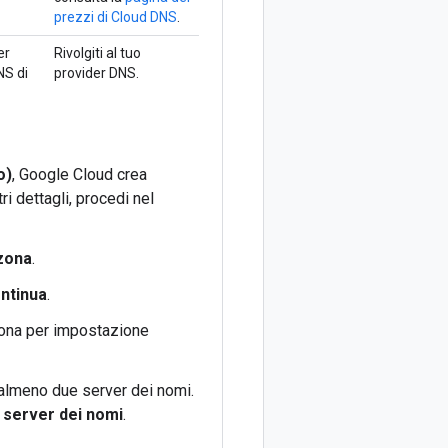
prezzi di Cloud DNS
.
er
Rivolgiti al tuo
NS di
provider DNS.
o)
, Google Cloud crea
i dettagli, procedi nel
zona
.
ontinua
.
iona per impostazione
i almeno due server dei nomi.
o server dei nomi
.