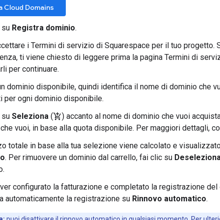
 a Cloud Domains
c su
Registra dominio
.
cettare i Termini di servizio di Squarespace per il tuo progetto. S
nza, ti viene chiesto di leggere prima la pagina Termini di servi
rli per continuare.
n dominio disponibile, quindi identifica il nome di dominio che v
i per ogni dominio disponibile.
c su
Seleziona
(
) accanto al nome di dominio che vuoi acquistar
add_shopping_cart
che vuoi, in base alla quota disponibile. Per maggiori dettagli, c
zo totale in base alla tua selezione viene calcolato e visualizza
io
. Per rimuovere un dominio dal carrello, fai clic su
Deselezion
o.
er configurato la fatturazione e completato la registrazione de
a automaticamente la registrazione su
Rinnovo automatico
.
a:
puoi disattivare il rinnovo automatico in qualsiasi momento. Per ulteri