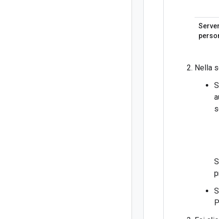
Server
person
Nella 
S
a
s
S
p
S
P