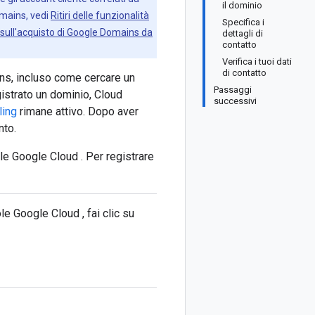
il dominio
omains, vedi
Ritiri delle funzionalità
Specifica i
ull'acquisto di Google Domains da
dettagli di
contatto
Verifica i tuoi dati
di contatto
ns, incluso come cercare un
Passaggi
gistrato un dominio, Cloud
successivi
ling
rimane attivo. Dopo aver
nto.
le Google Cloud . Per registrare
le Google Cloud , fai clic su