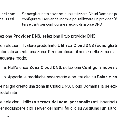
 dei nomi
Se scegli questa opzione, puoi utilizzare Cloud Domains p
alizzati
configurare i server dei nomi e poi utilizzare un provider D
terze parti per configurare i record di risorse DNS.
sezione
Provider DNS
, seleziona il tuo provider DNS:
e selezioni il valore predefinito
Utilizza Cloud DNS (consigliat
utomaticamente una zona. Per modificare il nome della zona e altr
eguente modo:
Nell'elenco
Zona Cloud DNS
, seleziona
Configura nuova 
Apporta le modifiche necessarie e poi fai clic su
Salva e c
e hai già creato una zona in Cloud DNS, Cloud Domains la selez
redefinita.
e selezioni
Utilizza server dei nomi personalizzati
, inserisc
er aggiungere altri server dei nomi, fai clic su
Aggiungi un altr