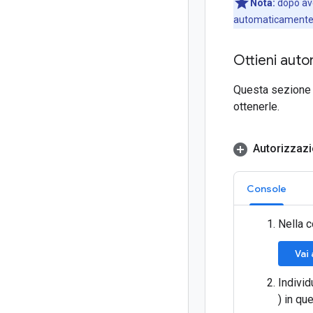
Nota:
dopo ave
automaticamente la
Ottieni auto
Questa sezione 
ottenerle.
Autorizzazio
Console
Nella c
Vai
Individ
) in que