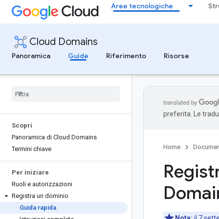
Aree tecnologiche
Str
Cloud Domains
Panoramica
Guide
Riferimento
Risorse
preferita. Le trad
Scopri
Panoramica di Cloud Domains
Home
Documen
Termini chiave
Regist
Per iniziare
Ruoli e autorizzazioni
Domai
Registra un dominio
Guida rapida
Nota:
il 7 set