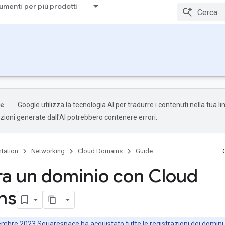
umenti per più prodotti
Google utilizza la tecnologia AI per tradurre i contenuti nella tua l
uzioni generate dall'AI potrebbero contenere errori.
tation
Networking
Cloud Domains
Guide
ra un dominio con Cloud
ns
tembre 2023 Squarespace ha acquistato tutte le registrazioni dei domini e