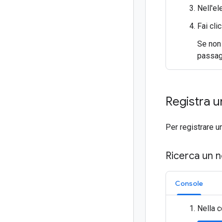
Nell'e
Fai cli
Se non 
passag
Registra 
Per registrare u
Ricerca un 
Console
Nella c