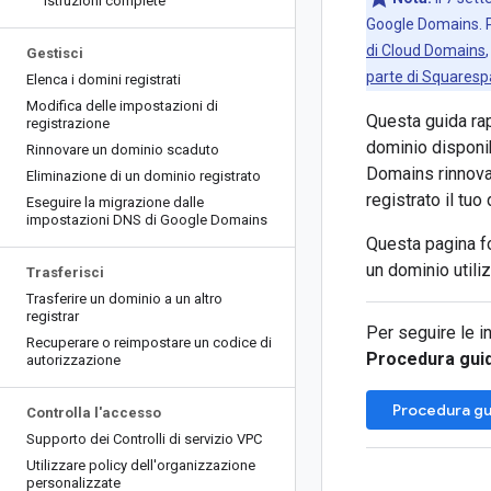
Istruzioni complete
Google Domains. P
di Cloud Domains
Gestisci
parte di Squares
Elenca i domini registrati
Modifica delle impostazioni di
Questa guida ra
registrazione
dominio disponib
Rinnovare un dominio scaduto
Domains rinnova
Eliminazione di un dominio registrato
registrato il tu
Eseguire la migrazione dalle
impostazioni DNS di Google Domains
Questa pagina fo
un dominio utili
Trasferisci
Trasferire un dominio a un altro
registrar
Per seguire le i
Recuperare o reimpostare un codice di
Procedura gui
autorizzazione
Procedura gu
Controlla l'accesso
Supporto dei Controlli di servizio VPC
Utilizzare policy dell'organizzazione
personalizzate