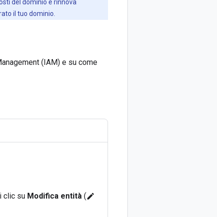
osti del dominio e rinnova
ato il tuo dominio.
s Management (IAM) e su come
i clic su
Modifica entità
(
edit