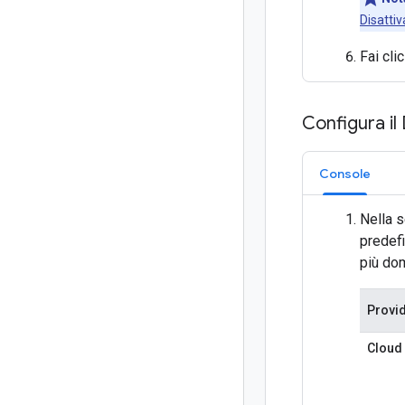
Disatti
Fai cli
Configura il
Console
Nella 
predefi
più dom
Provi
Cloud