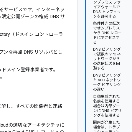
ンプレミス ファ
イアウォールで
するサービスです。インターネッ
DNS トラフィッ
定公開ゾーンの権威 DNS サ
クを許可する
条件付きの転送
でオンプレミス
から DNS レコー
 Directory（ドメイン コントローラ
ドにアクセスす
る
DNS ピアリング
、オープンな再帰 DNS リゾルバとし
で複数の VPC ネ
ットワークから
の送信転送を回
避する
を行うドメイン登録事業者です。
DNS ピアリング
す。
と VPC ネットワ
ーク ピアリング
の違い
自動生成された
名前を使用する
理解し、すべての関係者と連絡
場合は内部ゾー
ンに DNS ピアリ
ングを使用する
問題が発生した
Cloudの適切なアーキテクチャに
場合は、トラブ
ルシューティン