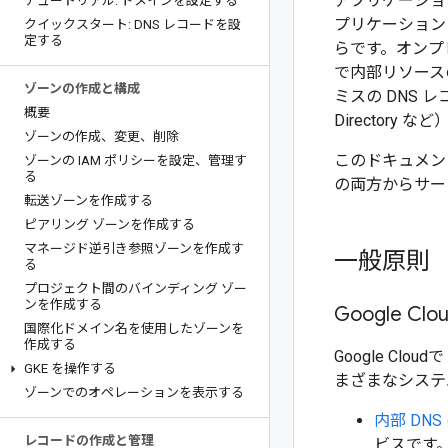
アプリケーショ
チュートリアル: ドメインを設定する
プリケーション
クイックスタート: DNS レコードを設
定する
らです。オンプ
で内部リソース
ゾーンの作成と構成
ミスの DNS レコ
概要
Directory
ゾーンの作成、変更、削除
このドキュメント
ゾーンの IAM ポリシーを設定、管理す
る
の両方からサー
転送ゾーンを作成する
ピアリング ゾーンを作成する
マネージド逆引き参照ゾーンを作成す
一般原則
る
プロジェクト間のバインディング ゾー
ンを作成する
Google 
国際化ドメイン名を使用したゾーンを
作成する
Google Cl
GKE を操作する
まざまなシステ
ゾーンでのオペレーションを表示する
内部 DNS
レコードの作成と管理
ビスです