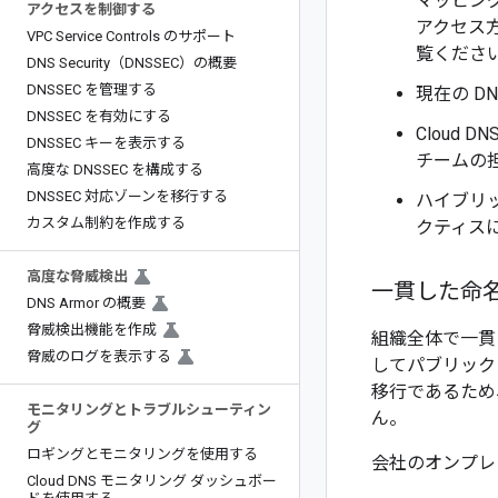
マッピング
アクセスを制御する
アクセス
VPC Service Controls のサポート
覧くださ
DNS Security（DNSSEC）の概要
DNSSEC を管理する
現在の 
DNSSEC を有効にする
Cloud
DNSSEC キーを表示する
チームの
高度な DNSSEC を構成する
DNSSEC 対応ゾーンを移行する
ハイブリ
カスタム制約を作成する
クティス
高度な脅威検出
一貫した命
DNS Armor の概要
脅威検出機能を作成
組織全体で一貫
脅威のログを表示する
してパブリック
移行であるため
モニタリングとトラブルシューティン
ん。
グ
ロギングとモニタリングを使用する
会社のオンプレ
Cloud DNS モニタリング ダッシュボー