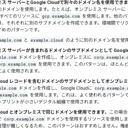
ス サーバーとGoogle Cloudで別々のドメイン名を使用でき
のドメインを使用します。たとえば、オンプレミス サーバーに
上のすべてのリソースに
gcp.example.com
を使用します。他のパ
は、それぞれに別のサブドメインを作成できます。環境間でリ
すめのパターンです。
ample.com
と
example.cloud
のように別のドメイン名を使
ス サーバーが含まれるドメインのサブドメインとして Google 
ple.com
ドメインを作成し、オンプレミスに
corp.example.
orp.example.com
を使用できます。このパターンは、ほとん
によく使用されます。
e Cloud レコードを含むドメインのサブドメインとしてオンプ
ple.com
ドメインを作成し、 Google Cloudに
corp.example.
example.com
を使用します。これは、よく使われるパターン
トプリントが小さいデジタル組織で使用されます。
e Cloud とオンプレミスで同じドメインを使用できます。
この場合、
で
corp.example.com
ドメインを使用するリソースを使用しま
理が難しくなるため、このパターンはおすすめしません。権威 D