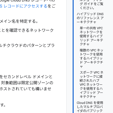
 Cloud DNS レコードへの
グ ガイドをご覧
S レコードにアクセスする
をご
ください。
ハイブリッド DNS
のリファレンス ア
ドメイン名を特定する。
ーキテクチャ
単一の共有 VPC
ることを確認できるネットワーク
ネットワークを
使用するハイブ
リッド アーキテ
クチャ
ルチクラウドのパターンとプラ
複数の VPC ネッ
トワークを使用
するハイブリッ
ド アーキテクチ
ャ
スポーク VPC ネ
をセカンドレベル ドメインと
ットワークに接
続されたハブ
。対象範囲は限定公開ゾーンの
VPC ネットワー
ホストされていても構いませ
クを使用するハ
イブリッド アー
キテクチャ
Cloud DNS を使用
す。
したマルチプロバ
イダのパブリック