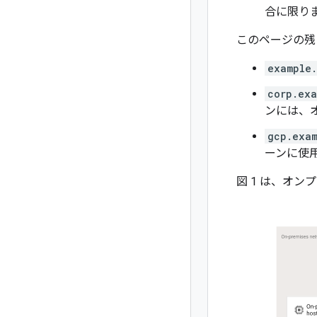
合に限り
このページの残
example
corp.exa
ンには、
gcp.exa
ーンに使
図 1 は、オン