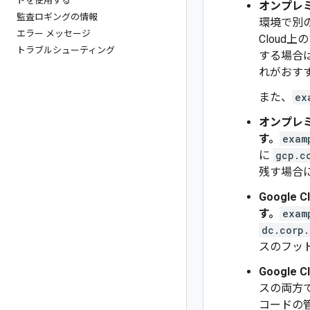
ドを使用する
オンプレミ
監査ロギングの情報
環境で別
エラー メッセージ
Cloud
トラブルシューティング
する場合
れがおす
また、
ex
オンプレミ
す。
exam
に
gcp.c
残す場合
Googl
す。
exam
dc.corp.
スのフッ
Googl
スの両方
コードの管