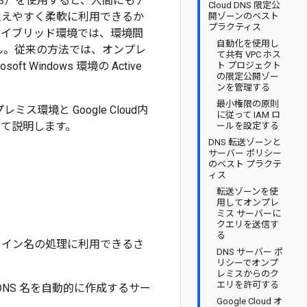
NS）を使用すると、人間にもア
Cloud DNS 限定公
覚えやすく柔軟に利用できるか
開ゾーンのベスト
プラクティス
ハイブリッド環境では、環境間
自動化を使用し
せん。従来の方法では、オンプレ
て共有 VPC ホス
osoft Windows 環境の Active
ト プロジェクト
の限定公開ゾー
ンを管理する
最小権限の原則
環境と Google Cloud内
に従って IAM ロ
いて説明します。
ールを設定する
DNS 転送ゾーンと
サーバー ポリシー
のベスト プラクテ
ィス
転送ゾーンを使
用してオンプレ
ミス サーバーに
クエリを送信す
る
前解決とドメイン名の処理に利用できるさ
DNS サーバー ポ
リシーでオンプ
レミスからのク
エリを許可する
NS 名を自動的に作成するサー
Google Cloud オ