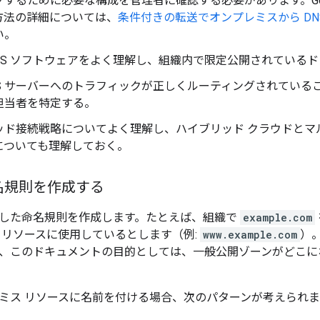
するために必要な構成を管理者に確認する必要があります。Google
方法の詳細については、
条件付きの転送でオンプレミスから DN
い。
DNS ソフトウェアをよく理解し、組織内で限定公開されている
 DNS サーバーへのトラフィックが正しくルーティングされてい
担当者を特定する。
ッド接続戦略についてよく理解し、ハイブリッド クラウドとマ
についても理解しておく。
名規則を作成する
した命名規則を作成します。たとえば、組織で
example.com
 リソースに使用しているとします（例:
www.example.com
）
、このドキュメントの目的としては、一般公開ゾーンがどこに
ミス リソースに名前を付ける場合、次のパターンが考えられま