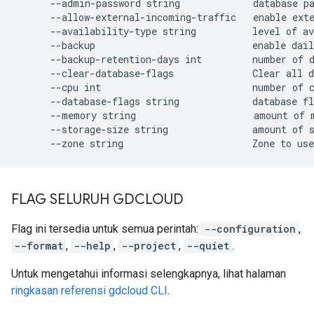
      --admin-password string             database pa
      --allow-external-incoming-traffic   enable exte
      --availability-type string          level of av
      --backup                            enable dail
      --backup-retention-days int         number of d
      --clear-database-flags              Clear all d
      --cpu int                           number of c
      --database-flags string             database fl
      --memory string                     amount of m
      --storage-size string               amount of s
FLAG SELURUH GDCLOUD
Flag ini tersedia untuk semua perintah:
--configuration
,
--format
,
--help
,
--project
,
--quiet
.
Untuk mengetahui informasi selengkapnya, lihat halaman
ringkasan referensi gdcloud CLI
.