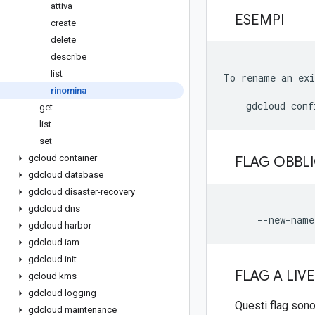
attiva
ESEMPI
create
delete
describe
list
To rename an exi
rinomina
get
list
set
gcloud container
FLAG OBBL
gdcloud database
gdcloud disaster-recovery
gdcloud dns
gdcloud harbor
gdcloud iam
gdcloud init
FLAG A LIV
gcloud kms
gdcloud logging
Questi flag sono 
gdcloud maintenance