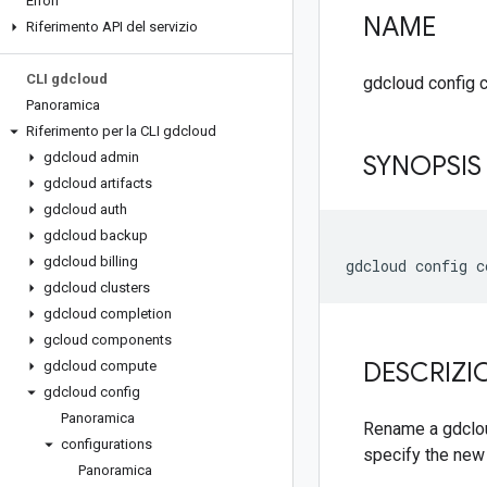
Errori
NAME
Riferimento API del servizio
CLI gdcloud
gdcloud config 
Panoramica
Riferimento per la CLI gdcloud
gdcloud admin
SYNOPSIS
gdcloud artifacts
gdcloud auth
gdcloud backup
gdcloud billing
gdcloud clusters
gdcloud completion
gcloud components
DESCRIZI
gdcloud compute
gdcloud config
Panoramica
Rename a gdclou
configurations
specify the new 
Panoramica