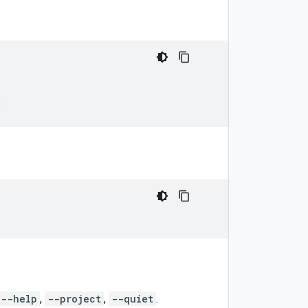
--help
,
--project
,
--quiet
.