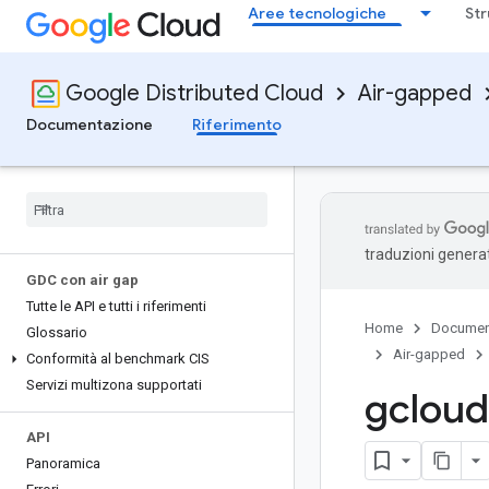
Aree tecnologiche
Str
Google Distributed Cloud
Air-gapped
Documentazione
Riferimento
traduzioni generat
GDC con air gap
Tutte le API e tutti i riferimenti
Home
Documen
Glossario
Air-gapped
Conformità al benchmark CIS
Servizi multizona supportati
gcloud
API
Panoramica