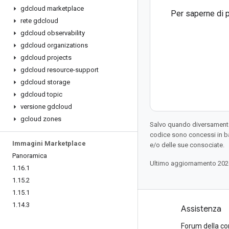
gdcloud marketplace
Per saperne di p
rete gdcloud
gdcloud observability
gdcloud organizations
gdcloud projects
gdcloud resource-support
gdcloud storage
gdcloud topic
versione gdcloud
gcloud zones
Salvo quando diversamente 
codice sono concessi in b
Immagini Marketplace
e/o delle sue consociate.
Panoramica
Ultimo aggiornamento 202
1
.
16
.
1
1
.
15
.
2
1
.
15
.
1
1
.
14
.
3
Prodotti e prezzi
Assistenza
Visualizza tutti i prodotti
Forum della c