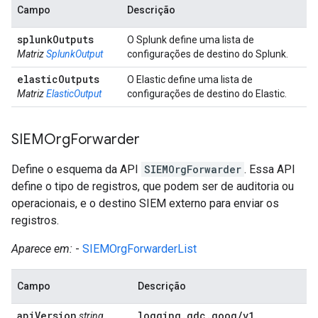
Campo
Descrição
splunk
Outputs
O Splunk define uma lista de
Matriz
SplunkOutput
configurações de destino do Splunk.
elastic
Outputs
O Elastic define uma lista de
Matriz
ElasticOutput
configurações de destino do Elastic.
SIEMOrg
Forwarder
Define o esquema da API
SIEMOrgForwarder
. Essa API
define o tipo de registros, que podem ser de auditoria ou
operacionais, e o destino SIEM externo para enviar os
registros.
Aparece em:
-
SIEMOrgForwarderList
Campo
Descrição
api
Version
logging
.
gdc
.
goog
/
v1
string