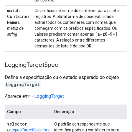
do tipo
.
match
Os prefixos de nome do contêiner para coletar
Container
registros. A plataforma de observabilidade
Names
extrai todos os contêineres com nomes que
matriz de
começam com os prefixos especificados. Os
[a-z0-9-]
string
valores precisam conter apenas
caracteres. A relação entre diferentes
OR
elementos de lista é do tipo
.
Logging
Target
Spec
Define a especificação ou o estado esperado do objeto
LoggingTarget
.
Aparece em:
-
LoggingTarget
Campo
Descrição
selector
O padrão correspondente que
LoggingTargetSelectors
identifica pods ou contêineres para