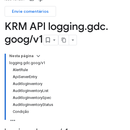
Envie comentários
KRM API logging
.
gdc
.
goog
/
v1
Nesta página
logging.gdc.goog/v1
AlertRule
ApiServerEntry
AuditlogInventory
AuditlogInventoryList
AuditlogInventorySpec
AuditlogInventoryStatus
Condição