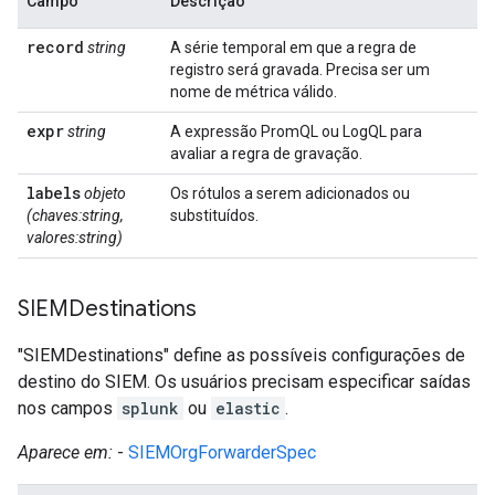
Campo
Descrição
record
string
A série temporal em que a regra de
registro será gravada. Precisa ser um
nome de métrica válido.
expr
string
A expressão PromQL ou LogQL para
avaliar a regra de gravação.
labels
objeto
Os rótulos a serem adicionados ou
(chaves:string,
substituídos.
valores:string)
SIEMDestinations
"SIEMDestinations" define as possíveis configurações de
destino do SIEM. Os usuários precisam especificar saídas
nos campos
splunk
ou
elastic
.
Aparece em:
-
SIEMOrgForwarderSpec