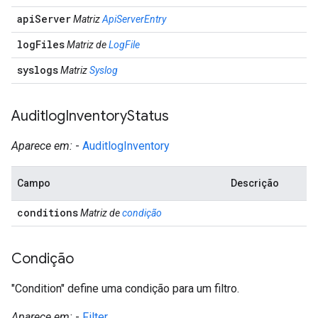
api
Server
Matriz
ApiServerEntry
log
Files
Matriz de
LogFile
syslogs
Matriz
Syslog
Auditlog
Inventory
Status
Aparece em:
-
AuditlogInventory
Campo
Descrição
conditions
Matriz de
condição
Condição
"Condition" define uma condição para um filtro.
Aparece em:
-
Filter