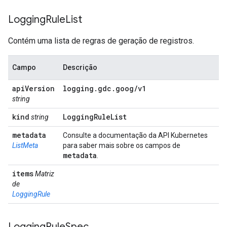
Logging
Rule
List
Contém uma lista de regras de geração de registros.
Campo
Descrição
api
Version
logging
.
gdc
.
goog
/
v1
string
kind
Logging
Rule
List
string
metadata
Consulte a documentação da API Kubernetes
ListMeta
para saber mais sobre os campos de
metadata
.
items
Matriz
de
LoggingRule
Logging
Rule
Spec