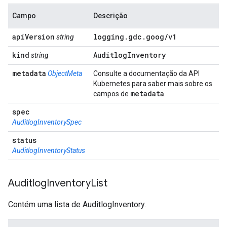
Campo
Descrição
api
Version
logging
.
gdc
.
goog
/
v1
string
kind
Auditlog
Inventory
string
metadata
ObjectMeta
Consulte a documentação da API
Kubernetes para saber mais sobre os
metadata
campos de
.
spec
AuditlogInventorySpec
status
AuditlogInventoryStatus
Auditlog
Inventory
List
Contém uma lista de AuditlogInventory.