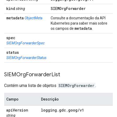
kind
SIEMOrg
Forwarder
string
metadata
ObjectMeta
Consulte a documentação da API
Kubernetes para saber mais sobre
metadata
os campos de
.
spec
SIEMOrgForwarderSpec
status
SIEMOrgForwarderStatus
SIEMOrg
Forwarder
List
Contém uma lista de objetos
SIEMOrgForwarder
.
Campo
Descrição
api
Version
logging
.
gdc
.
goog
/
v1
string