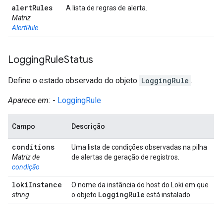
alert
Rules
A lista de regras de alerta.
Matriz
AlertRule
Logging
Rule
Status
Define o estado observado do objeto
LoggingRule
.
Aparece em:
-
LoggingRule
Campo
Descrição
conditions
Uma lista de condições observadas na pilha
Matriz de
de alertas de geração de registros.
condição
loki
Instance
O nome da instância do host do Loki em que
Logging
Rule
string
o objeto
está instalado.