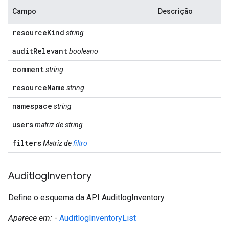
Campo
Descrição
resource
Kind
string
audit
Relevant
booleano
comment
string
resource
Name
string
namespace
string
users
matriz de string
filters
Matriz de
filtro
Auditlog
Inventory
Define o esquema da API AuditlogInventory.
Aparece em:
-
AuditlogInventoryList