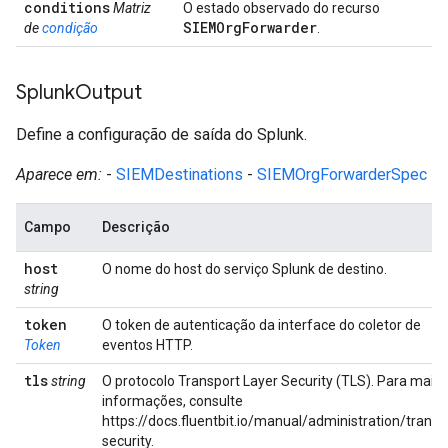
conditions
Matriz
O estado observado do recurso
SIEMOrg
Forwarder
de
condição
.
Splunk
Output
Define a configuração de saída do Splunk.
Aparece em:
-
SIEMDestinations
-
SIEMOrgForwarderSpec
Campo
Descrição
host
O nome do host do serviço Splunk de destino.
string
token
O token de autenticação da interface do coletor de
Token
eventos HTTP.
tls
string
O protocolo Transport Layer Security (TLS). Para mais
informações, consulte
https://docs.fluentbit.io/manual/administration/transp
security.