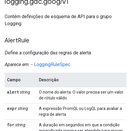
logging
.
gdc
.
goog
/
v1
Contém definições de esquema de API para o grupo
Logging.
Alert
Rule
Define a configuração das regras de alerta.
Aparece em:
-
LoggingRuleSpec
Campo
Descrição
alert
string
O nome do alerta. O valor precisa ser um valor
de rótulo válido.
expr
string
A expressão PromQL ou LogQL para avaliar a
regra de alerta.
for
string
A duração em segundos em que a condição
especificada precisa ser atendida para mover