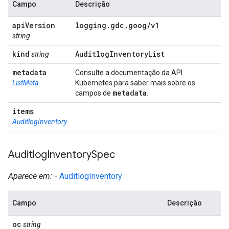
Campo
Descrição
api
Version
logging
.
gdc
.
goog
/
v1
string
kind
Auditlog
Inventory
List
string
metadata
Consulte a documentação da API
ListMeta
Kubernetes para saber mais sobre os
metadata
campos de
.
items
AuditlogInventory
Auditlog
Inventory
Spec
Aparece em:
-
AuditlogInventory
Campo
Descrição
oc
string