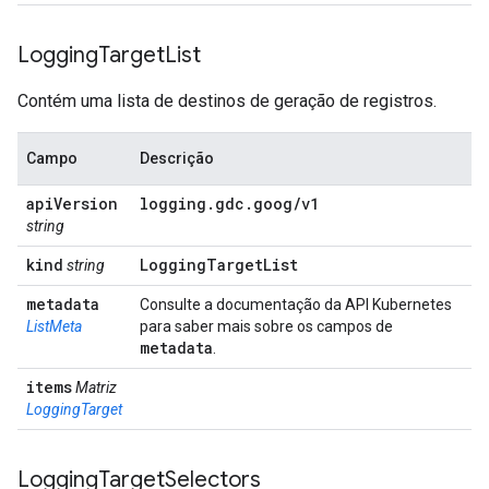
Logging
Target
List
Contém uma lista de destinos de geração de registros.
Campo
Descrição
api
Version
logging
.
gdc
.
goog
/
v1
string
kind
Logging
Target
List
string
metadata
Consulte a documentação da API Kubernetes
ListMeta
para saber mais sobre os campos de
metadata
.
items
Matriz
LoggingTarget
Logging
Target
Selectors