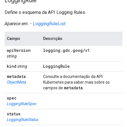
Logging
Rule
Define o esquema da API Logging Rules.
Aparece em:
-
LoggingRuleList
Campo
Descrição
api
Version
logging
.
gdc
.
goog
/
v1
string
kind
Logging
Rule
string
metadata
Consulte a documentação da API
ObjectMeta
Kubernetes para saber mais sobre os
metadata
campos de
.
spec
LoggingRuleSpec
status
LoggingRuleStatus