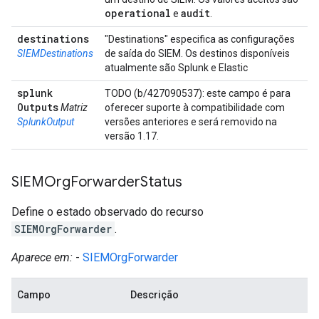
operational
audit
e
.
destinations
"Destinations" especifica as configurações
SIEMDestinations
de saída do SIEM. Os destinos disponíveis
atualmente são Splunk e Elastic
splunk
TODO (b/427090537): este campo é para
Outputs
Matriz
oferecer suporte à compatibilidade com
SplunkOutput
versões anteriores e será removido na
versão 1.17.
SIEMOrg
Forwarder
Status
Define o estado observado do recurso
SIEMOrgForwarder
.
Aparece em:
-
SIEMOrgForwarder
Campo
Descrição