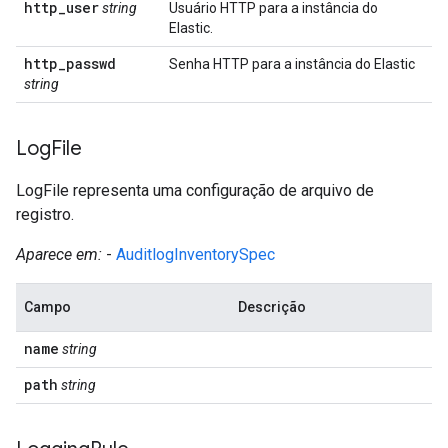
http
_
user
string
Usuário HTTP para a instância do
Elastic.
http
_
passwd
Senha HTTP para a instância do Elastic
string
Log
File
LogFile representa uma configuração de arquivo de
registro.
Aparece em:
-
AuditlogInventorySpec
Campo
Descrição
name
string
path
string