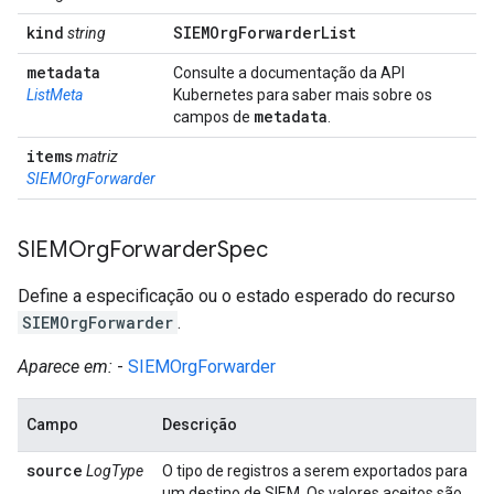
kind
SIEMOrg
Forwarder
List
string
metadata
Consulte a documentação da API
ListMeta
Kubernetes para saber mais sobre os
metadata
campos de
.
items
matriz
SIEMOrgForwarder
SIEMOrg
Forwarder
Spec
Define a especificação ou o estado esperado do recurso
SIEMOrgForwarder
.
Aparece em:
-
SIEMOrgForwarder
Campo
Descrição
source
LogType
O tipo de registros a serem exportados para
um destino de SIEM. Os valores aceitos são