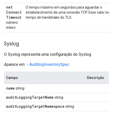
net
O tempo máximo em segundos para aguardar o
Connect
estabelecimento de uma conexão TCP. Esse valor inclui
Timeout
tempo de handshake do TLS.
número
inteiro
Syslog
O Syslog representa uma configuração do Syslog.
Aparece em:
-
AuditlogInventorySpec
Campo
Descrição
name
string
audit
Logging
Target
Name
string
audit
Logging
Target
Namespace
string