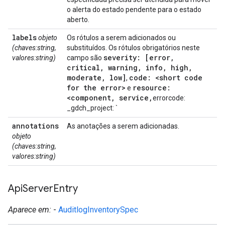
o alerta do estado pendente para o estado
aberto.
labels
objeto
Os rótulos a serem adicionados ou
(chaves:string,
substituídos. Os rótulos obrigatórios neste
severity: [error
,
valores:string)
campo são
critical
,
warning
,
info
,
high
,
moderate
,
low]
code: <short code
,
for the error>
resource:
e
<component
,
service
,
errorcode:
_gdch_project:
`
annotations
As anotações a serem adicionadas.
objeto
(chaves:string,
valores:string)
Api
Server
Entry
Aparece em:
-
AuditlogInventorySpec