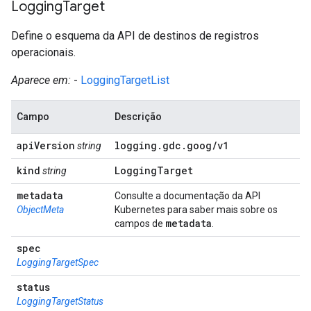
Logging
Target
Define o esquema da API de destinos de registros
operacionais.
Aparece em:
-
LoggingTargetList
Campo
Descrição
api
Version
logging
.
gdc
.
goog
/
v1
string
kind
Logging
Target
string
metadata
Consulte a documentação da API
ObjectMeta
Kubernetes para saber mais sobre os
metadata
campos de
.
spec
LoggingTargetSpec
status
LoggingTargetStatus