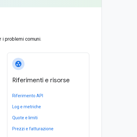
r i problemi comuni.
group_work
Riferimenti e risorse
Riferimento API
Log e metriche
Quote e limiti
Prezzi e fatturazione