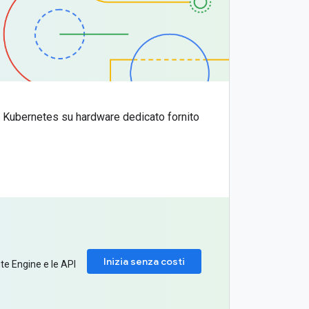
r Kubernetes su hardware dedicato fornito
Inizia senza costi
ute Engine e le API