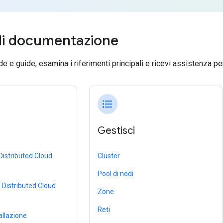
 di documentazione
de e guide, esamina i riferimenti principali e ricevi assistenza pe
format_list_numbered
Gestisci
Distributed Cloud
Cluster
Pool di nodi
Distributed Cloud
Zone
Reti
tallazione