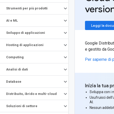
versio
Strumenti per più prodotti
AI e ML
Leggi la doc
Sviluppo di applicazioni
Google Distribu
Hosting di applicazioni
e gestito da Goo
Computing
Per saperne di p
Analisi di dati
Database
Inizia la tua
Sviluppa con i n
Distribuito
,
ibrido e multi-cloud
Usufruisci dell'
AI.
Soluzioni di settore
Nessun addebi