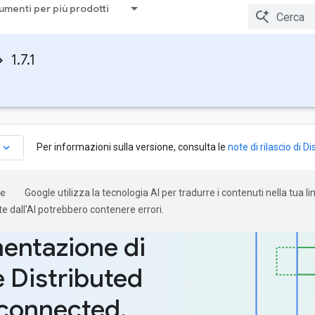
umenti per più prodotti
1.7.1
keyboard_arrow_down
Per informazioni sulla versione, consulta le
note di rilascio di 
Google utilizza la tecnologia AI per tradurre i contenuti nella tua li
e dall'AI potrebbero contenere errori.
ntazione di
 Distributed
connected
,