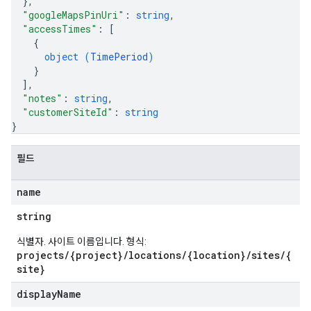
}
,
"googleMapsPinUri"
: 
string
,
"accessTimes"
: 
[
{
object (
TimePeriod
)
}
]
,
"notes"
: 
string
,
"customerSiteId"
: 
string
}
필드
name
string
식별자. 사이트 이름입니다. 형식:
projects/{project}/locations/{location}/sites/{
site}
display
Name