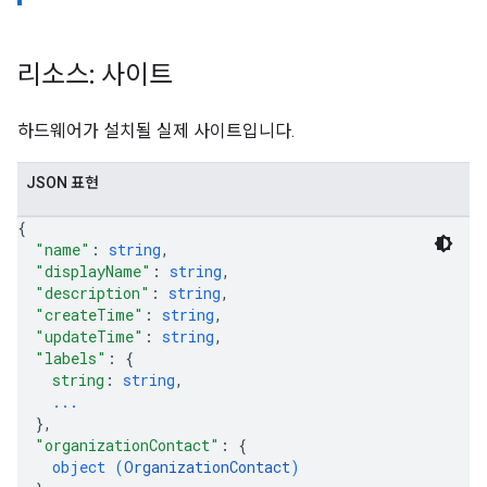
리소스: 사이트
하드웨어가 설치될 실제 사이트입니다.
JSON 표현
{
"name"
: 
string
,
"displayName"
: 
string
,
"description"
: 
string
,
"createTime"
: 
string
,
"updateTime"
: 
string
,
"labels"
: 
{
string
: 
string
,
...
}
,
"organizationContact"
: 
{
object (
OrganizationContact
)