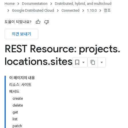
Home
Documentation
Distributed, hybrid, and multicloud
s
Google Distributed Cloud
Connected
1.10.0
참조
도움이 되었나요?
의견 보내기
REST Resource: projects
.
locations
.
sites
이 페이지의 내용
리소스: 사이트
메서드
create
delete
get
list
patch