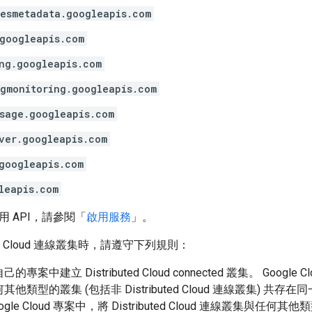
esmetadata.googleapis.com
googleapis.com
ng.googleapis.com
gmonitoring.googleapis.com
sage.googleapis.com
ver.googleapis.com
googleapis.com
leapis.com
 API，請參閱「
啟用服務
」。
uted Cloud 連線叢集時，請遵守下列規則：
案中建立 Distributed Cloud connected 叢集。 Google Clou
他類型的叢集 (包括非 Distributed Cloud 連線叢集) 共存在同一個
ogle Cloud 專案中，將 Distributed Cloud 連線叢集