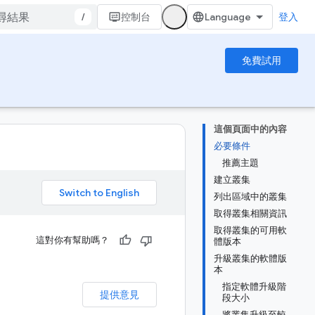
/
控制台
登入
免費試用
這個頁面中的內容
必要條件
推薦主題
建立叢集
。
列出區域中的叢集
取得叢集相關資訊
取得叢集的可用軟
這對你有幫助嗎？
體版本
升級叢集的軟體版
本
指定軟體升級階
提供意見
段大小
將叢集升級至較