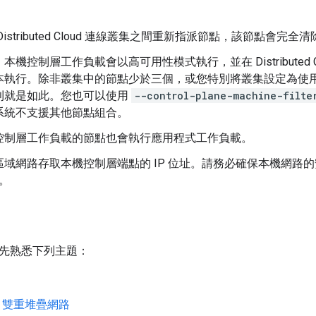
。
Distributed Cloud 連線叢集之間重新指派節點，該節點會完
本機控制層工作負載會以高可用性模式執行，並在 Distributed 
本執行。除非叢集中的節點少於三個，或您特別將叢集設定為使
則就是如此。您也可以使用
--control-plane-machine-filte
系統不支援其他節點組合。
控制層工作負載的節點也會執行應用程式工作負載。
區域網路存取本機控制層端點的 IP 位址。請務必確保本機網路
址。
先熟悉下列主題：
Pv6 雙重堆疊網路