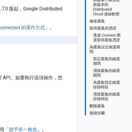
新版本的
 版起，Google Distributed
Distributed
Cloud 連線軟體
修改叢集
ud connected 的運作方式
」。
取得叢集的憑證
透過 Connect 閘
道取得叢集憑證
為叢集設定維護期
間
指定叢集的維護
期間
清除叢集的維護
期間
啟用必要 API。如要執行這項操作，您
為叢集指定維護
排除時段
清除叢集的維護
排除時段
刪除叢集
後續步驟
閱「
授予單一角色
」。