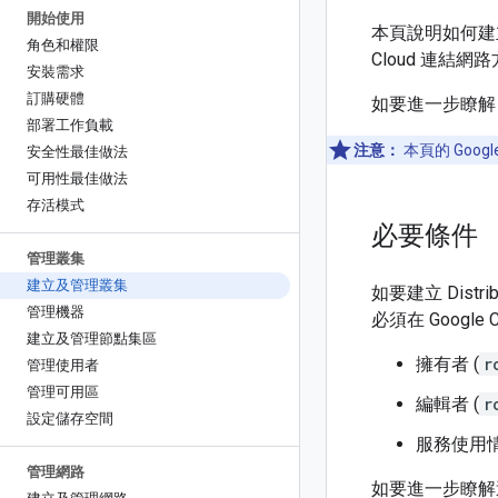
開始使用
本頁說明如何建立及管理
角色和權限
Cloud 連結網
安裝需求
訂購硬體
如要進一步瞭解 Dis
部署工作負載
注意：
本頁的 Googl
安全性最佳做法
可用性最佳做法
存活模式
必要條件
管理叢集
建立及管理叢集
如要建立 Distr
管理機器
必須在 Googl
建立及管理節點集區
擁有者 (
r
管理使用者
管理可用區
編輯者 (
r
設定儲存空間
服務使用情
管理網路
如要進一步瞭解