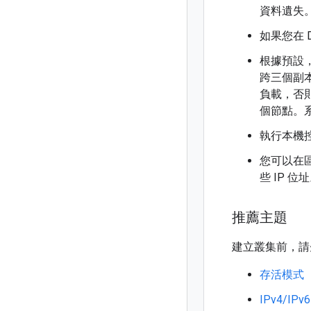
資料遺失
如果您在 
根據預設，
跨三個副
負載，否
個節點。
執行本機
您可以在
些 IP 位
推薦主題
建立叢集前，請
存活模式
IPv4/I