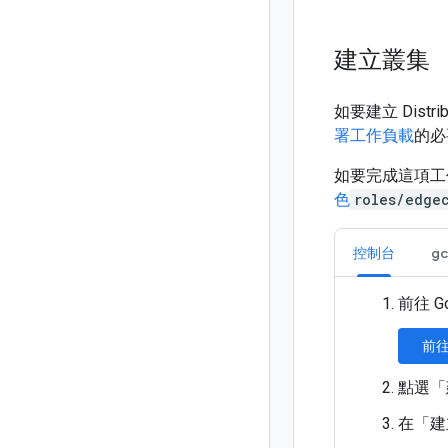
建立叢集
如要建立 Dist
署工作負載
的必
如要完成這項工作，
色
roles/edge
控制台
gc
前往 Go
前往
點選「
在「建