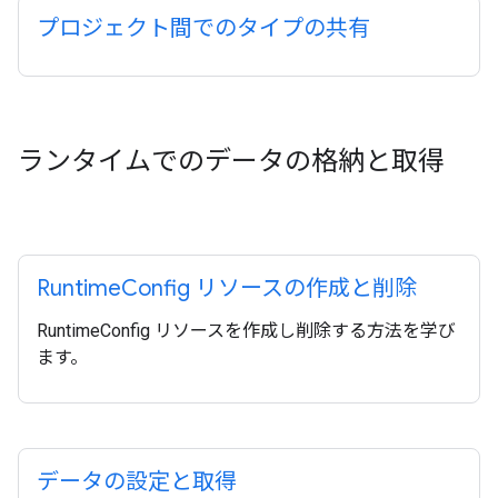
プロジェクト間でのタイプの共有
ランタイムでのデータの格納と取得
Runtime
Config リソースの作成と削除
RuntimeConfig リソースを作成し削除する方法を学び
ます。
データの設定と取得