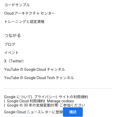
コードサンプル
Cloud アーキテクチャ センター
トレーニングと認定資格
つながる
ブログ
イベント
X（Twitter）
YouTube の Google Cloud チャンネル
YouTube の Google Cloud Tech チャンネル
Google について
プライバシー
サイトの利用規約
Google Cloud 利用規約
Manage cookies
Google の 30 年の気候変動対策: ご参加ください
購読
Google Cloud ニュースレターに登録