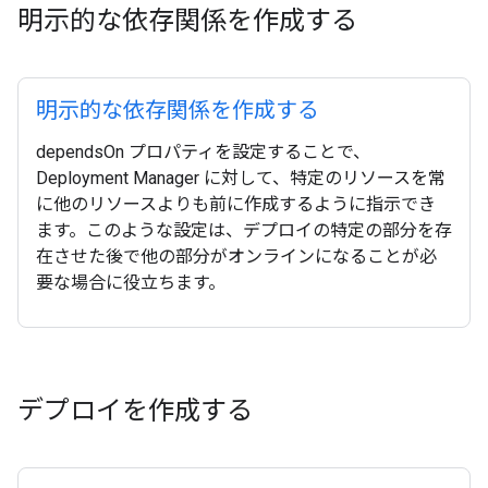
明示的な依存関係を作成する
明示的な依存関係を作成する
dependsOn プロパティを設定することで、
Deployment Manager に対して、特定のリソースを常
に他のリソースよりも前に作成するように指示でき
ます。このような設定は、デプロイの特定の部分を存
在させた後で他の部分がオンラインになることが必
要な場合に役立ちます。
デプロイを作成する