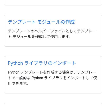
テンプレート モジュールの作成
テンプレートのヘルパー ファイルとしてテンプレー
ト モジュールを作成して使用します。
Python ライブラリのインポート
Python テンプレートを作成する場合は、テンプレー
トで一般的な Python ライブラリをインポートして使
用できます。