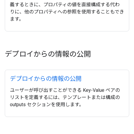
義するときに、プロパティの値を直接構成する代わ
りに、他のプロパティへの参照を使用することもでき
ます。
デプロイからの情報の公開
デプロイからの情報の公開
ユーザーが呼び出すことができる Key-Value ペアの
リストを定義するには、テンプレートまたは構成の
outputs セクションを使用します。