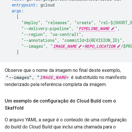
entrypoint
:
gcloud
args
:
[
"deploy"
,
"releases"
,
"create"
,
"rel-${SHORT_
"--delivery-pipeline"
,
"
PIPELINE_NAME
"
,
"--region"
,
"us-central1"
,
"--annotations"
,
"commitId=${REVISION_ID}"
,
"--images"
,
"
IMAGE_NAME
=
REPO_LOCATION
/$PR
]
Observe que o nome da imagem no final deste exemplo,
"--images", "
IMAGE_NAME
=
é substituído no manifesto
renderizado pela referência completa da imagem.
Um exemplo de configuração do Cloud Build com o
Skaffold
O arquivo YAML a seguir é o conteúdo de uma configuração
do build do Cloud Build que inclui uma chamada para o