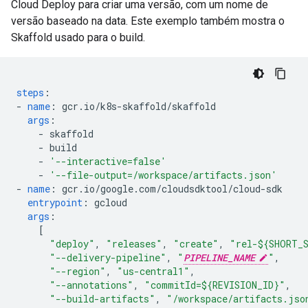
Cloud Deploy para criar uma versão, com um nome de
versão baseado na data. Este exemplo também mostra o
Skaffold usado para o build.
steps
:
-
name
:
gcr.io/k8s-skaffold/skaffold
args
:
-
skaffold
-
build
-
'--interactive=false'
-
'--file-output=/workspace/artifacts.json'
-
name
:
gcr.io/google.com/cloudsdktool/cloud-sdk
entrypoint
:
gcloud
args
:
[
"deploy"
,
"releases"
,
"create"
,
"rel-${SHORT_
"--delivery-pipeline"
,
"
PIPELINE_NAME
"
,
"--region"
,
"us-central1"
,
"--annotations"
,
"commitId=${REVISION_ID}"
,
"--build-artifacts"
,
"/workspace/artifacts.jso