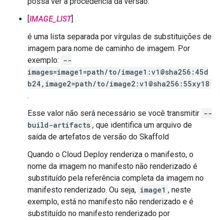
possa ver a procedência da versão.
[
IMAGE_LIST
]
é uma lista separada por vírgulas de substituições de
imagem para nome de caminho de imagem. Por
exemplo:
--
images=image1=path/to/image1:v1@sha256:45d
b24,image2=path/to/image2:v1@sha256:55xy18
.
Esse valor não será necessário se você transmitir
--
build-artifacts
, que identifica um arquivo de
saída de artefatos de versão do Skaffold
Quando o Cloud Deploy renderiza o manifesto, o
nome da imagem no manifesto não renderizado é
substituído pela referência completa da imagem no
manifesto renderizado. Ou seja,
image1
, neste
exemplo, está no manifesto não renderizado e é
substituído no manifesto renderizado por