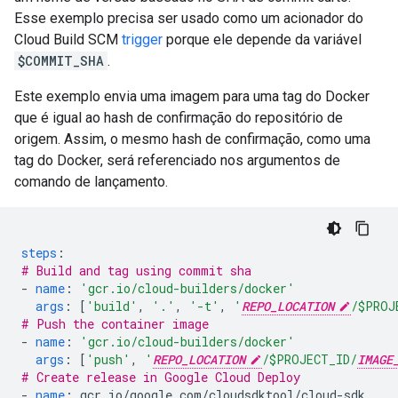
Esse exemplo precisa ser usado como um acionador do
Cloud Build SCM
trigger
porque ele depende da variável
$COMMIT_SHA
.
Este exemplo envia uma imagem para uma tag do Docker
que é igual ao hash de confirmação do repositório de
origem. Assim, o mesmo hash de confirmação, como uma
tag do Docker, será referenciado nos argumentos de
comando de lançamento.
steps
:
# Build and tag using commit sha
-
name
:
'gcr.io/cloud-builders/docker'
args
:
[
'build'
,
'.'
,
'-t'
,
'
REPO_LOCATION
/$PROJ
# Push the container image
-
name
:
'gcr.io/cloud-builders/docker'
args
:
[
'push'
,
'
REPO_LOCATION
/$PROJECT_ID/
IMAGE
# Create release in Google Cloud Deploy
-
name
:
gcr.io/google.com/cloudsdktool/cloud-sdk