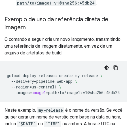
path/to/image1:v1@sha256:45db24
.
Exemplo de uso da referência direta de
imagem
O comando a seguir cria um novo lançamento, transmitindo
uma referência de imagem diretamente, em vez de um
arquivo de artefatos de build:
gcloud
deploy
releases
create
my-release
\
--delivery-pipeline
=
web-app
\
--region
=
us-central1
\
--images
=
image1
=
Neste exemplo,
my-release
é o nome da versão. Se você
quiser gerar um nome de versão com base na data ou hora,
inclua
'$DATE'
ou
'TIME'
ou ambos. A hora é UTC na