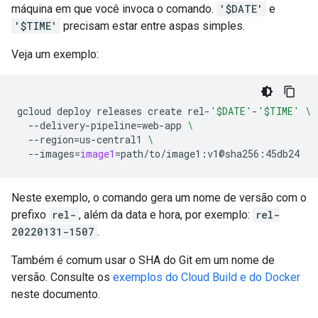
máquina em que você invoca o comando.
'$DATE'
e
'$TIME'
precisam estar entre aspas simples.
Veja um exemplo:
gcloud
deploy
releases
create
rel-
'$DATE'
-
'$TIME'
\
--delivery-pipeline
=
web-app
\
--region
=
us-central1
\
--images
=
image1
=
Neste exemplo, o comando gera um nome de versão com o
prefixo
rel-
, além da data e hora, por exemplo:
rel-
20220131-1507
.
Também é comum usar o SHA do Git em um nome de
versão. Consulte os
exemplos do Cloud Build e do Docker
neste documento.