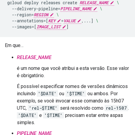
gcloud
deploy
releases
create
RELEASE_NAME
\
--delivery-pipeline
=
PIPELINE_NAME
\
--region
=
REGION
\
--annotations
=[
KEY
=
VALUE
,...
]
\
--images
=[
IMAGE_LIST
]
Em que…
RELEASE_NAME
é um nome que você atribui a esta versão. Esse valor
é obrigatório.
É possível especificar nomes de versões dinâmicos
incluindo
'$DATE'
ou
'$TIME'
ou ambos. Por
exemplo, se você invocar esse comando às 15h07
UTC,
'rel-$TIME'
será resolvido como
rel-1507
.
'$DATE'
e
'$TIME'
precisam estar entre aspas
simples.
PIPELINE_NAME