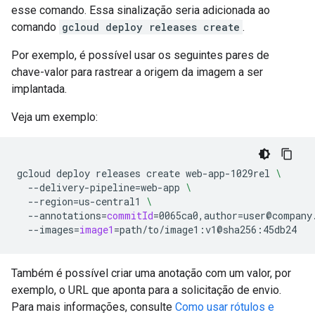
esse comando. Essa sinalização seria adicionada ao
comando
gcloud deploy releases create
.
Por exemplo, é possível usar os seguintes pares de
chave-valor para rastrear a origem da imagem a ser
implantada.
Veja um exemplo:
gcloud
deploy
releases
create
web-app-1029rel
\
--delivery-pipeline
=
web-app
\
--region
=
us-central1
\
--annotations
=
commitId
=
0065ca0,author
=
user@company
--images
=
image1
=
Também é possível criar uma anotação com um valor, por
exemplo, o URL que aponta para a solicitação de envio.
Para mais informações, consulte
Como usar rótulos e