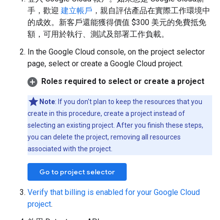
手，歡迎
建立帳戶
，親自評估產品在實際工作環境中
的成效。新客戶還能獲得價值 $300 美元的免費抵免
額，可用於執行、測試及部署工作負載。
In the Google Cloud console, on the project selector
page, select or create a Google Cloud project.
Roles required to select or create a project
Note
: If you don't plan to keep the resources that you
create in this procedure, create a project instead of
selecting an existing project. After you finish these steps,
you can delete the project, removing all resources
associated with the project.
Go to project selector
Verify that billing is enabled for your Google Cloud
project
.