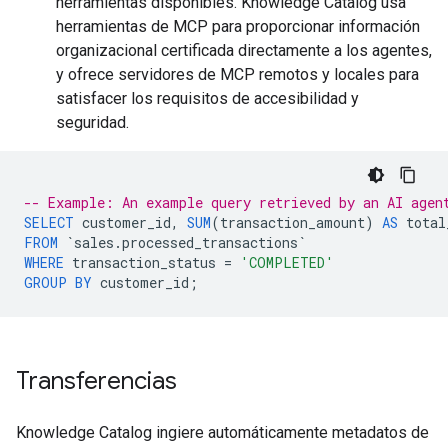
herramientas disponibles. Knowledge Catalog usa
herramientas de MCP para proporcionar información
organizacional certificada directamente a los agentes,
y ofrece servidores de MCP remotos y locales para
satisfacer los requisitos de accesibilidad y
seguridad.
-- Example: An example query retrieved by an AI agen
SELECT
customer_id
,
SUM
(
transaction_amount
)
AS
total
FROM
`
sales
.
processed_transactions
`
WHERE
transaction_status
=
'COMPLETED'
GROUP
BY
customer_id
;
Transferencias
Knowledge Catalog ingiere automáticamente metadatos de