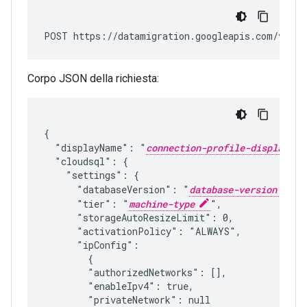
POST https://datamigration.googleapis.com/v1/pr
Corpo JSON della richiesta:
{

  "displayName": "
connection-profile-display-na
  "cloudsql": {

    "settings": {

      "databaseVersion": "
database-version
",

      "tier": "
machine-type
",

      "storageAutoResizeLimit": 0,

      "activationPolicy": "ALWAYS",

      "ipConfig":

        {

        "authorizedNetworks": [],

        "enableIpv4": true,

        "privateNetwork": null
