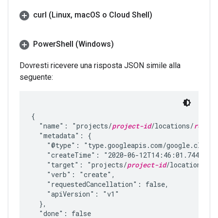
curl (Linux
,
mac
OS o Cloud Shell)
Power
Shell (Windows)
Dovresti ricevere una risposta JSON simile alla
seguente:
{

  "name": "projects/
project-id
/locations/
region
  "metadata": {

    "@type": "type.googleapis.com/google.cloud.
    "createTime": "2020-06-12T14:46:01.74426777
    "target": "projects/
project-id
/locations/
re
    "verb": "create",

    "requestedCancellation": false,

    "apiVersion": "v1"

  },

  "done": false
