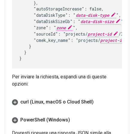
      },

      "autoStorageIncrease": false,

      "dataDiskType": "
data-disk-type
",

      "dataDiskSizeGb": "
data-disk-size
",

      "zone": "
zone
",

      "sourceId": "projects/
project-id
/locat
      "cmek_key_name": "projects/
project-id
/
    }

  }

Per inviare la richiesta, espandi una di queste
opzioni:
curl (Linux
,
mac
OS o Cloud Shell)
Power
Shell (Windows)
Dovresti ricevere una risposta JSON simile alla