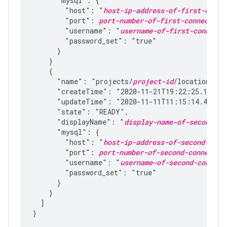
      "mysql": {

        "host": "
host-ip-address-of-first-conne
        "port": 
port-number-of-first-connection
        "username": "
username-of-first-connecti
        "password_set": "true"

      }

    }

    {

      "name": "projects/
project-id
/locations/
re
      "createTime": "2020-11-21T19:22:25.153824
      "updateTime": "2020-11-11T11:15:14.451046
      "state": "READY",

      "displayName": "
display-name-of-second-co
      "mysql": {

        "host": "
host-ip-address-of-second-conn
        "port": 
port-number-of-second-connectio
        "username": "
username-of-second-connect
        "password_set": "true"

      }

    }

  ]

}
