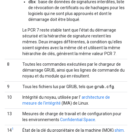
dbx
: base de données de signatures interdites, liste
de révocation de certificats ou de hachages pour les
logiciels qui ne sont plus approuvés et dont le
démarrage doit être bloqué.
Le PCR 7 reste stable tant que l'état du démarrage
sécurisé et la hiérarchie de signature restent les
mêmes. Deux images différentes, à condition qu'elles
soient signées avec la même clé et utilisent la même
hiérarchie de clés, génèrent la même valeur PCR 7.
8
Toutes les commandes exécutées par le chargeur de
démarrage GRUB, ainsi que les lignes de commande du
noyau et du module qui en résultent.
grub
.
cfg
9
Tous les fichiers lus par GRUB, tels que
.
10
Intégrité du noyau, utilisée par l'
architecture de
mesure de l'intégrité
(IMA) de Linux.
13
Mesures de charge de travail et de configuration pour
les environnements
Confidential Space
.
1
14
État de la clé du propriétaire de la machine (MOK)
shim
.