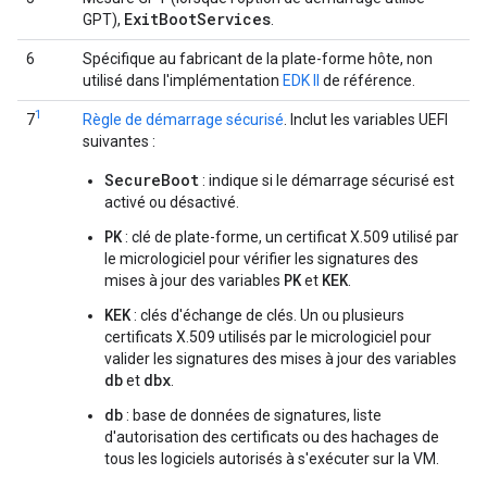
Exit
Boot
Services
GPT),
.
6
Spécifique au fabricant de la plate-forme hôte, non
utilisé dans l'implémentation
EDK II
de référence.
1
7
Règle de démarrage sécurisé
. Inclut les variables UEFI
suivantes :
SecureBoot
: indique si le démarrage sécurisé est
activé ou désactivé.
PK
: clé de plate-forme, un certificat X.509 utilisé par
le micrologiciel pour vérifier les signatures des
PK
KEK
mises à jour des variables
et
.
KEK
: clés d'échange de clés. Un ou plusieurs
certificats X.509 utilisés par le micrologiciel pour
valider les signatures des mises à jour des variables
db
dbx
et
.
db
: base de données de signatures, liste
d'autorisation des certificats ou des hachages de
tous les logiciels autorisés à s'exécuter sur la VM.