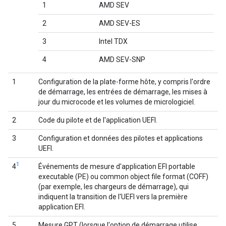
1
AMD SEV
2
AMD SEV-ES
3
Intel TDX
4
AMD SEV-SNP
1
Configuration de la plate-forme hôte, y compris l'ordre
de démarrage, les entrées de démarrage, les mises à
jour du microcode et les volumes de micrologiciel.
2
Code du pilote et de l'application UEFI.
3
Configuration et données des pilotes et applications
UEFI.
1
4
Événements de mesure d'application EFI portable
executable (PE) ou common object file format (COFF)
(par exemple, les chargeurs de démarrage), qui
indiquent la transition de l'UEFI vers la première
application EFI.
5
Mesure GPT (lorsque l'option de démarrage utilise