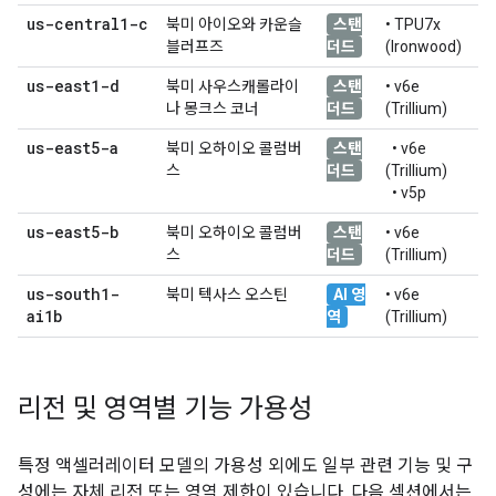
us-central1-c
북미 아이오와 카운슬
스탠
• TPU7x
블러프즈
더드
(Ironwood)
us-east1-d
북미 사우스캐롤라이
스탠
• v6e
나 몽크스 코너
더드
(Trillium)
us-east5-a
북미 오하이오 콜럼버
스탠
• v6e
스
더드
(Trillium)
• v5p
us-east5-b
북미 오하이오 콜럼버
스탠
• v6e
스
더드
(Trillium)
us-south1-
북미 텍사스 오스틴
AI 영
• v6e
ai1b
역
(Trillium)
리전 및 영역별 기능 가용성
특정 액셀러레이터 모델의 가용성 외에도 일부 관련 기능 및 구
성에는 자체 리전 또는 영역 제한이 있습니다. 다음 섹션에서는