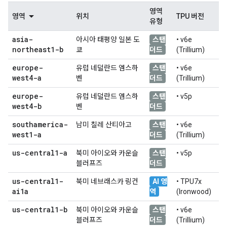
영역
영역
위치
TPU 버전
유형
asia-
아시아 태평양 일본 도
스탠
• v6e
northeast1-b
쿄
더드
(Trillium)
europe-
유럽 네덜란드 엠스하
스탠
• v6e
west4-a
벤
더드
(Trillium)
europe-
유럽 네덜란드 엠스하
스탠
• v5p
west4-b
벤
더드
southamerica-
남미 칠레 산티아고
스탠
• v6e
west1-a
더드
(Trillium)
us-central1-a
북미 아이오와 카운슬
스탠
• v5p
블러프즈
더드
us-central1-
북미 네브래스카 링컨
AI 영
• TPU7x
ai1a
역
(Ironwood)
us-central1-b
북미 아이오와 카운슬
스탠
• v6e
블러프즈
더드
(Trillium)