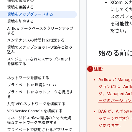
環境を管理する
XCom 
環境を更新する
にしてくだ
環境をアップグレードする
スのパフ
環境を削除する
る可能性が
Airflow データベースをクリーンアップ
ださい。
する
メンテナンスの時間枠を指定する
環境のスナップショットの保存と読み
始める前
込み
スケジュールされたスナップショット
を構成する
注意:
ネットワークを構成する
Airflow と 
プライベート IP 環境について
ジョンには、Ai
プライベート IP ネットワークを構成す
ジ、Managed 
る
ージのバージョン
共有 VPC ネットワークを構成する
VPC Service Controls を構成する
DAG が、Airfl
マネージド Airflow 環境のための大規
ッケージを含む）
模なネットワークを構成する
があります。
プライベートで使用されるパブリック