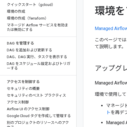
クイックスタート（gcloud）
環境を
環境の作成
環境の作成（Terraform）
マネージド Airflow サービスを有効ま
Managed Airfl
たは無効にする
このページでは、環
DAG を管理する
て説明します。
DAG を追加および更新する
DAG、DAG 実行、タスクを表示する
DAG をスケジュール設定およびトリガ
アップグ
ーする
アクセスを制御する
Managed A
セキュリティの概要
環境で使用している
セキュリティのベスト プラクティス
アクセス制御
マネージド
Airflow UI のアクセス制御
ト
を再デ
Google Cloud タグを作成して管理する
Manage
別のプロジェクトのリソースへのアク