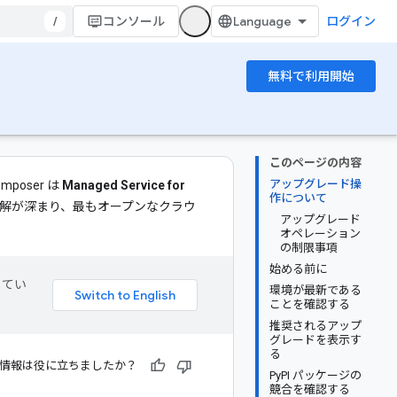
/
コンソール
ログイン
無料で利用開始
このページの内容
アップグレード操
oser は
Managed Service for
作について
解が深まり、最もオープンなクラウ
アップグレード
オペレーション
の制限事項
始める前に
してい
環境が最新である
ことを確認する
推奨されるアップ
グレードを表示す
る
情報は役に立ちましたか？
PyPI パッケージの
競合を確認する