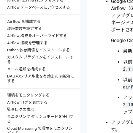
Airflow REST API にアクセスする
Google
Airflow データベースにアクセスする
Airfl
アップグ
Airflow を構成する
ネージド 
環境変数を設定する
ポートさ
Airflow 構成をオーバーライドする
Google 
Airflow 接続を管理する
Python 依存関係をインストールする
最新
カスタム プラグインをインストールす
以前の
る
2.1
メール通知を構成する
DAG のシリアル化を有効または無効に
以前
する
air
環境をモニタリングする
アッ
Airflow ログを表示する
2.1
監査ログの表示
ップ
モニタリング ダッシュボードを使用す
る
アップグレ
Cloud Monitoring で環境をモニタリン
す。