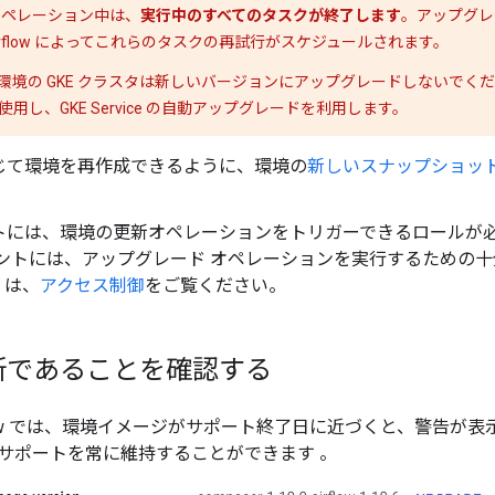
オペレーション中は、
実行中のすべてのタスクが終了します
。アップグレ
rflow によってこれらのタスクの再試行がスケジュールされます。
irflow 環境の GKE クラスタは新しいバージョンにアップグレードしな
使用し、GKE Service の自動アップグレードを利用します。
じて環境を再作成できるように、環境の
新しいスナップショッ
トには、環境の更新オペレーションをトリガーできるロールが
ウントには、アップグレード オペレーションを実行するための
くは、
アクセス制御
をご覧ください。
新であることを確認する
Airflow では、環境イメージがサポート終了日に近づくと、警告
サポートを常に維持することができます
。