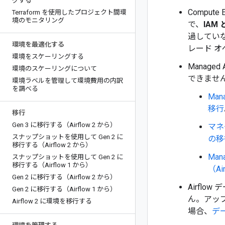
グする
Compu
Terraform を使用したプロジェクト間環
境のモニタリング
で、
IAM
過していな
環境を最適化する
レード 
環境をスケーリングする
Manage
環境のスケーリングについて
できませ
環境ラベルを管理して環境費用の内訳
を調べる
Man
移行
移行
Gen 3 に移行する（Airflow 2 から）
マネー
スナップショットを使用して Gen 2 に
の移
移行する（Airflow 2 から）
Man
スナップショットを使用して Gen 2 に
移行する（Airflow 1 から）
（Ai
Gen 2 に移行する（Airflow 2 から）
Airfl
Gen 2 に移行する（Airflow 1 から）
ん。アップ
Airflow 2 に環境を移行する
場合、
デ