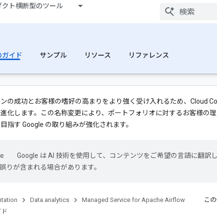
ダクト横断型のツール
代のガイド
サンプル
リソース
リファレンス
ョンの成功とお客様の嗜好の高まりをより強く受け入れるため、Cloud Comp
進化します。この名称変更により、ポートフォリオに対するお客様の理
目指す Google の取り組みが強化されます。
Google は AI 技術を使用して、コンテンツをご希望の言語に翻訳
には誤りが含まれる場合があります。
tation
Data analytics
Managed Service for Apache Airflow
この
イド