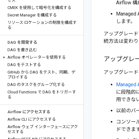
セス
Airfl
CMEK を使用して暗号化を構成する
Managed
Secret Manager を構成する
します。
リソース ロケーションの制限を構成す
る
アップグレードし
続方法は変わり
DAG を開発する
DAG を書き込む
Airflow オペレーターを使用する
アップグレ
DAG をテストする
アップグレード
Git
Hub から DAG をテスト、同期、デ
プロイする
Managed
DAG のタスクをグループ化する
に段階的
Cloud Functions で DAG をトリガーす
る
用できな
以前のバージ
Airflow にアクセスする
Airflow CLI にアクセスする
コンソール
Airflow ウェブ インターフェースにアク
ドできます。 
セスする