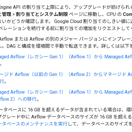
te Engine API の割り当て上限により、アップグレードが妨げ
 と管理
>
割り当てとシステム制限
ページに移動し、CPU の
Com
いかどうか確認します。 Google Cloud 割り当てのしきい
オペレーションを続行する前に割り当ての増加をリクエストして
d Airflow または Airflow の別のメジャー バージョンに
ん。DAG と構成を環境間で手動で転送できます。詳しくは以下
aged Airflow（レガシー Gen 1）（Airflow 1）から Managed Air
。
ジド Airflow（以前の Gen 1）（Airflow 2）からマネージド Airf
行
。
aged Airflow（レガシー Gen 1）（Airflow 1）から Managed A
rflow 2）への移行
。
ow データベースに 16 GB を超えるデータが含まれている場合
グレード中に Airflow データベースのサイズが 16 GB を
ータベースのメンテナンスを実行
して、データベースのサイズ