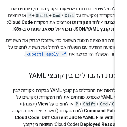
י להחיל שינוי בהגדרות באמצעות הקובץ הנוכחי, פותחים את
ח הפקודות (מקישים על
Ctrl
/
Cmd
+
Shift
+
P
או לוחצים
תצוגה
>
לוח הפקודות
) ומריצים את הפקודה
Cloud Code:
בץ JSON/YAML נוכחי על משאב שנפרס ב-K8s
.
קודה הזו מציגה תצוגת השוואה כדי שתוכלו לבדוק את השינויים.
מופיעה ההודעה עם השאלה אם להחיל את השינוי, לוחצים על
שור
. הפעולה הזו מריצה את
kubectl apply -f
.
גת ההבדלים בין קובצי YAML
כדי לראות את ההבדלים בין קובץ YAML בבקרת מקורות לבין
פותחים את לוח הפקודות (מקישים על
Ctr
/
Cmd
+
Shift
+
P
או לוחצים על
View
(תצוגה) >
Command Palet
(לוח הפקודות)) ואז מריצים את הפקודה
Cloud Code: Diff Current JSON/YAML File with K
Deployed Resour
(Cloud Code: השוואה בין קובץ