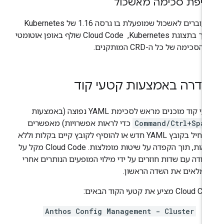
יפת סכימה מאשכול
כשעוברים לאשכול שמופעלת בו גרסה 1.16 של Kubernetes
ואילך בתצוגת Kubernetes, ‏ Cloud Code שולף באופן אוטומטי
הסכימה של כל ה-CRD המותקנים.
גדרה באמצעות קטעי קוד
י קוד מוכנים מראש לסכימת YAML נפוצה (באמצעות
Command/Ctrl+Spac
כדי לראות אפשרויות) מאפשרים
להתחיל בקובץ YAML חדש או להוסיף לקובץ קיים בקלות וללא
שגיאות, תוך הקפדה על שיטות מומלצות. ‫Cloud Code מקל על
בודה עם שדות חוזרים על ידי מילוי המופעים הנותרים אחרי
מלאים את השדה הראשון.
Cloud מציע את קטעי הקוד הבאים:
Anthos Config Management - Cluster