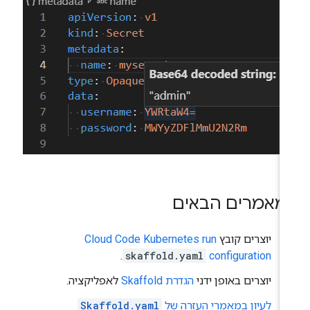
מאמרים הבאים
יוצרים קובץ
Cloud Code Kubernetes run
configuration
‏
skaffold.yaml
.
יוצרים באופן ידני
הגדרת Skaffold
לאפליקציה.
לעיון במאמרי העזרה של
Skaffold.yaml