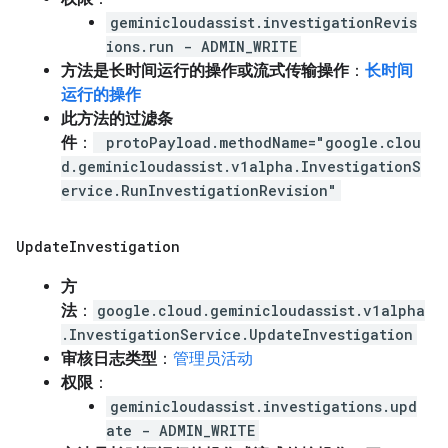
geminicloudassist.investigationRevis
ions.run - ADMIN_WRITE
方法是长时间运行的操作或流式传输操作
：
长时间
运行的操作
此方法的过滤条
件
：
protoPayload.methodName="google.clou
d.geminicloudassist.v1alpha.InvestigationS
ervice.RunInvestigationRevision"
Update
Investigation
方
法
：
google.cloud.geminicloudassist.v1alpha
.InvestigationService.UpdateInvestigation
审核日志类型
：
管理员活动
权限
：
geminicloudassist.investigations.upd
ate - ADMIN_WRITE