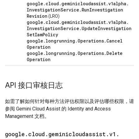
google
.
cloud
.
geminicloudassist
.
v1alpha
.
Investigation
Service
.
Run
Investigation
Revision
(LRO)
google
.
cloud
.
geminicloudassist
.
v1alpha
.
Investigation
Service
.
Update
Investigation
Set
Iam
Policy
google
.
longrunning
.
Operations
.
Cancel
Operation
google
.
longrunning
.
Operations
.
Delete
Operation
API 接口审核日志
如需了解如何针对每种方法评估权限以及评估哪些权限，请
参阅 Gemini Cloud Assist 的 Identity and Access
Management 文档。
google
.
cloud
.
geminicloudassist
.
v1
.