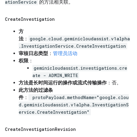
ationService
的方法相关联。
Create
Investigation
方
法
：
google.cloud.geminicloudassist.v1alpha
.InvestigationService.CreateInvestigation
审核日志类型
：
管理员活动
权限
：
geminicloudassist.investigations.cre
ate - ADMIN_WRITE
方法是长时间运行的操作或流式传输操作
：否。
此方法的过滤条
件
：
protoPayload.methodName="google.clou
d.geminicloudassist.v1alpha.InvestigationS
ervice.CreateInvestigation"
Create
Investigation
Revision