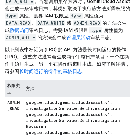
DATA_WRITE
。当您调用某个方法时，Gemini Cloud Assist
会生成一条审核日志，其类别取决于执行该方法所需权限的
type
属性。需要 IAM 权限且
type
属性值为
DATA_READ
、
DATA_WRITE
或
ADMIN_READ
的方法会生
成
数据访问
审核日志。需要 IAM 权限且
type
属性值为
ADMIN_WRITE
的方法会生成
管理员活动
审核日志。
以下列表中标记为 (LRO) 的 API 方法是长时间运行的操作
(LRO)。 这些方法通常会生成两个审核日志条目：一个在操
作开始时生成，另一个在操作结束时生成。如需了解详情，
请参阅
长时间运行的操作的审核日志
。
权限类
方法
型
ADMIN
google
.
cloud
.
geminicloudassist
.
v1
.
_
READ
Investigation
Service
.
Get
Investigation
google
.
cloud
.
geminicloudassist
.
v1
.
Investigation
Service
.
Get
Investigation
Revision
google
.
cloud
.
geminicloudassist
.
v1
.