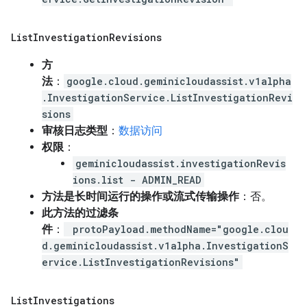
List
Investigation
Revisions
方
法
：
google.cloud.geminicloudassist.v1alpha
.InvestigationService.ListInvestigationRevi
sions
审核日志类型
：
数据访问
权限
：
geminicloudassist.investigationRevis
ions.list - ADMIN_READ
方法是长时间运行的操作或流式传输操作
：否。
此方法的过滤条
件
：
protoPayload.methodName="google.clou
d.geminicloudassist.v1alpha.InvestigationS
ervice.ListInvestigationRevisions"
List
Investigations