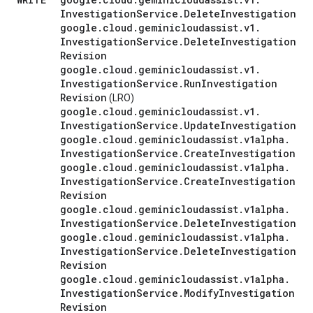
Investigation
Service
.
Delete
Investigation
google
.
cloud
.
geminicloudassist
.
v1
.
Investigation
Service
.
Delete
Investigation
Revision
google
.
cloud
.
geminicloudassist
.
v1
.
Investigation
Service
.
Run
Investigation
Revision
(LRO)
google
.
cloud
.
geminicloudassist
.
v1
.
Investigation
Service
.
Update
Investigation
google
.
cloud
.
geminicloudassist
.
v1alpha
.
Investigation
Service
.
Create
Investigation
google
.
cloud
.
geminicloudassist
.
v1alpha
.
Investigation
Service
.
Create
Investigation
Revision
google
.
cloud
.
geminicloudassist
.
v1alpha
.
Investigation
Service
.
Delete
Investigation
google
.
cloud
.
geminicloudassist
.
v1alpha
.
Investigation
Service
.
Delete
Investigation
Revision
google
.
cloud
.
geminicloudassist
.
v1alpha
.
Investigation
Service
.
Modify
Investigation
Revision