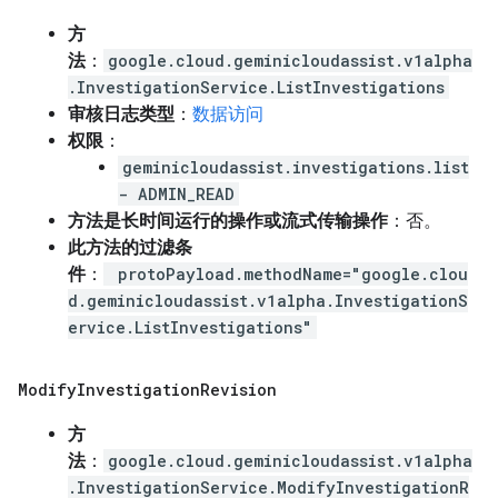
方
法
：
google.cloud.geminicloudassist.v1alpha
.InvestigationService.ListInvestigations
审核日志类型
：
数据访问
权限
：
geminicloudassist.investigations.list
- ADMIN_READ
方法是长时间运行的操作或流式传输操作
：否。
此方法的过滤条
件
：
protoPayload.methodName="google.clou
d.geminicloudassist.v1alpha.InvestigationS
ervice.ListInvestigations"
Modify
Investigation
Revision
方
法
：
google.cloud.geminicloudassist.v1alpha
.InvestigationService.ModifyInvestigationR