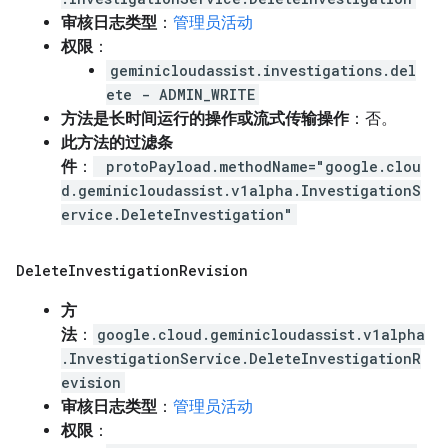
审核日志类型
：
管理员活动
权限
：
geminicloudassist.investigations.del
ete - ADMIN_WRITE
方法是长时间运行的操作或流式传输操作
：否。
此方法的过滤条
件
：
protoPayload.methodName="google.clou
d.geminicloudassist.v1alpha.InvestigationS
ervice.DeleteInvestigation"
Delete
Investigation
Revision
方
法
：
google.cloud.geminicloudassist.v1alpha
.InvestigationService.DeleteInvestigationR
evision
审核日志类型
：
管理员活动
权限
：