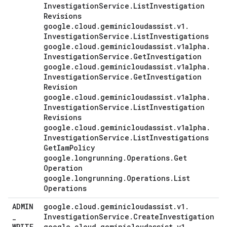
Investigation
Service
.
List
Investigation
Revisions
google
.
cloud
.
geminicloudassist
.
v1
.
Investigation
Service
.
List
Investigations
google
.
cloud
.
geminicloudassist
.
v1alpha
.
Investigation
Service
.
Get
Investigation
google
.
cloud
.
geminicloudassist
.
v1alpha
.
Investigation
Service
.
Get
Investigation
Revision
google
.
cloud
.
geminicloudassist
.
v1alpha
.
Investigation
Service
.
List
Investigation
Revisions
google
.
cloud
.
geminicloudassist
.
v1alpha
.
Investigation
Service
.
List
Investigations
Get
Iam
Policy
google
.
longrunning
.
Operations
.
Get
Operation
google
.
longrunning
.
Operations
.
List
Operations
ADMIN
google
.
cloud
.
geminicloudassist
.
v1
.
_
Investigation
Service
.
Create
Investigation
WRITE
google
.
cloud
.
geminicloudassist
.
v1
.