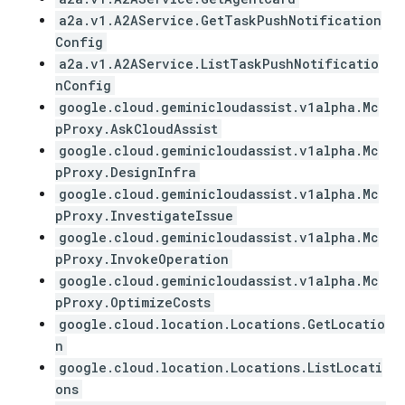
a2a.v1.A2AService.GetTaskPushNotification
Config
a2a.v1.A2AService.ListTaskPushNotificatio
nConfig
google.cloud.geminicloudassist.v1alpha.Mc
pProxy.AskCloudAssist
google.cloud.geminicloudassist.v1alpha.Mc
pProxy.DesignInfra
google.cloud.geminicloudassist.v1alpha.Mc
pProxy.InvestigateIssue
google.cloud.geminicloudassist.v1alpha.Mc
pProxy.InvokeOperation
google.cloud.geminicloudassist.v1alpha.Mc
pProxy.OptimizeCosts
google.cloud.location.Locations.GetLocatio
n
google.cloud.location.Locations.ListLocati
ons