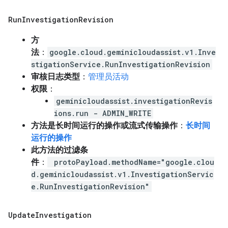
Run
Investigation
Revision
方
法
：
google.cloud.geminicloudassist.v1.Inve
stigationService.RunInvestigationRevision
审核日志类型
：
管理员活动
权限
：
geminicloudassist.investigationRevis
ions.run - ADMIN_WRITE
方法是长时间运行的操作或流式传输操作
：
长时间
运行的操作
此方法的过滤条
件
：
protoPayload.methodName="google.clou
d.geminicloudassist.v1.InvestigationServic
e.RunInvestigationRevision"
Update
Investigation