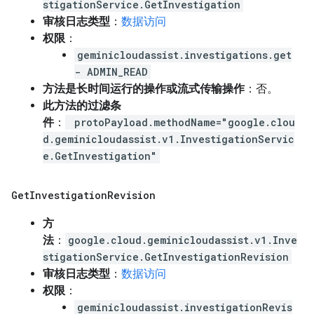
stigationService.GetInvestigation
审核日志类型
：
数据访问
权限
：
geminicloudassist.investigations.get
- ADMIN_READ
方法是长时间运行的操作或流式传输操作
：否。
此方法的过滤条
件
：
protoPayload.methodName="google.clou
d.geminicloudassist.v1.InvestigationServic
e.GetInvestigation"
Get
Investigation
Revision
方
法
：
google.cloud.geminicloudassist.v1.Inve
stigationService.GetInvestigationRevision
审核日志类型
：
数据访问
权限
：
geminicloudassist.investigationRevis