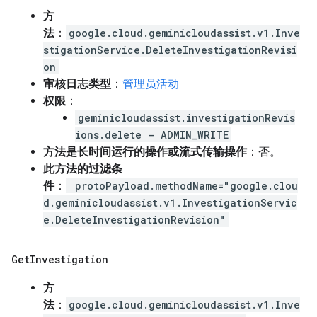
方
法
：
google.cloud.geminicloudassist.v1.Inve
stigationService.DeleteInvestigationRevisi
on
审核日志类型
：
管理员活动
权限
：
geminicloudassist.investigationRevis
ions.delete - ADMIN_WRITE
方法是长时间运行的操作或流式传输操作
：否。
此方法的过滤条
件
：
protoPayload.methodName="google.clou
d.geminicloudassist.v1.InvestigationServic
e.DeleteInvestigationRevision"
Get
Investigation
方
法
：
google.cloud.geminicloudassist.v1.Inve