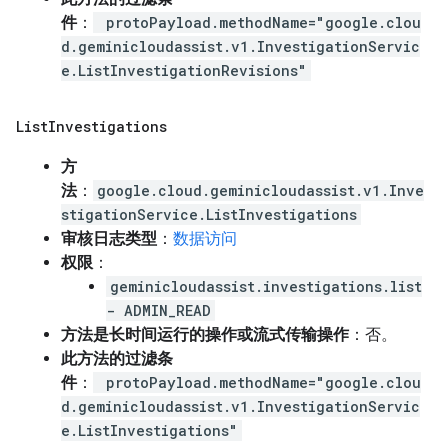
件
：
protoPayload.methodName="google.clou
d.geminicloudassist.v1.InvestigationServic
e.ListInvestigationRevisions"
List
Investigations
方
法
：
google.cloud.geminicloudassist.v1.Inve
stigationService.ListInvestigations
审核日志类型
：
数据访问
权限
：
geminicloudassist.investigations.list
- ADMIN_READ
方法是长时间运行的操作或流式传输操作
：否。
此方法的过滤条
件
：
protoPayload.methodName="google.clou
d.geminicloudassist.v1.InvestigationServic
e.ListInvestigations"