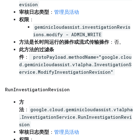
evision
审核日志类型
：
管理员活动
权限
：
geminicloudassist.investigationRevis
ions.modify - ADMIN_WRITE
方法是长时间运行的操作或流式传输操作
：否。
此方法的过滤条
件
：
protoPayload.methodName="google.clou
d.geminicloudassist.v1alpha.InvestigationS
ervice.ModifyInvestigationRevision"
Run
Investigation
Revision
方
法
：
google.cloud.geminicloudassist.v1alpha
.InvestigationService.RunInvestigationRevi
sion
审核日志类型
：
管理员活动
权限
：