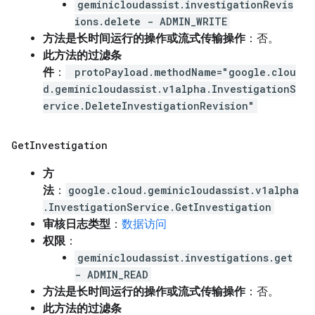
geminicloudassist.investigationRevis
ions.delete - ADMIN_WRITE
方法是长时间运行的操作或流式传输操作
：否。
此方法的过滤条
件
：
protoPayload.methodName="google.clou
d.geminicloudassist.v1alpha.InvestigationS
ervice.DeleteInvestigationRevision"
Get
Investigation
方
法
：
google.cloud.geminicloudassist.v1alpha
.InvestigationService.GetInvestigation
审核日志类型
：
数据访问
权限
：
geminicloudassist.investigations.get
- ADMIN_READ
方法是长时间运行的操作或流式传输操作
：否。
此方法的过滤条