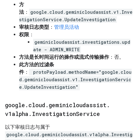
方
法
：
google.cloud.geminicloudassist.v1.Inve
stigationService.UpdateInvestigation
审核日志类型
：
管理员活动
权限
：
geminicloudassist.investigations.upd
ate - ADMIN_WRITE
方法是长时间运行的操作或流式传输操作
：否。
此方法的过滤条
件
：
protoPayload.methodName="google.clou
d.geminicloudassist.v1.InvestigationServic
e.UpdateInvestigation"
google
.
cloud
.
geminicloudassist
.
v1alpha
.
Investigation
Service
以下审核日志与属于
google.cloud.geminicloudassist.v1alpha.Investig