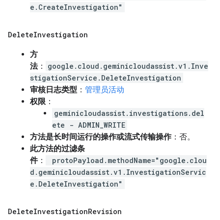
e.CreateInvestigation"
Delete
Investigation
方
法
：
google.cloud.geminicloudassist.v1.Inve
stigationService.DeleteInvestigation
审核日志类型
：
管理员活动
权限
：
geminicloudassist.investigations.del
ete - ADMIN_WRITE
方法是长时间运行的操作或流式传输操作
：否。
此方法的过滤条
件
：
protoPayload.methodName="google.clou
d.geminicloudassist.v1.InvestigationServic
e.DeleteInvestigation"
Delete
Investigation
Revision