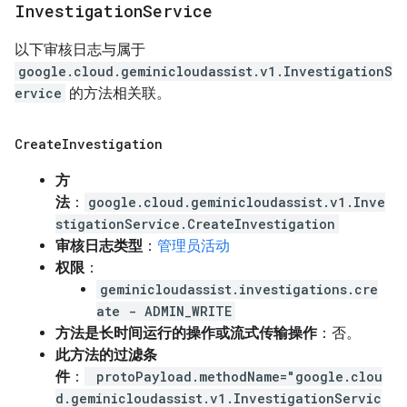
Investigation
Service
以下审核日志与属于
google.cloud.geminicloudassist.v1.InvestigationS
ervice
的方法相关联。
Create
Investigation
方
法
：
google.cloud.geminicloudassist.v1.Inve
stigationService.CreateInvestigation
审核日志类型
：
管理员活动
权限
：
geminicloudassist.investigations.cre
ate - ADMIN_WRITE
方法是长时间运行的操作或流式传输操作
：否。
此方法的过滤条
件
：
protoPayload.methodName="google.clou
d.geminicloudassist.v1.InvestigationServic