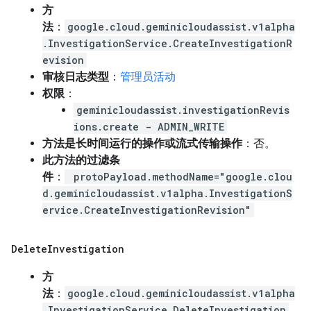
方
法
：
google.cloud.geminicloudassist.v1alpha
.InvestigationService.CreateInvestigationR
evision
审核日志类型
：
管理员活动
权限
：
geminicloudassist.investigationRevis
ions.create - ADMIN_WRITE
方法是长时间运行的操作或流式传输操作
：否。
此方法的过滤条
件
：
protoPayload.methodName="google.clou
d.geminicloudassist.v1alpha.InvestigationS
ervice.CreateInvestigationRevision"
Delete
Investigation
方
法
：
google.cloud.geminicloudassist.v1alpha
.InvestigationService.DeleteInvestigation