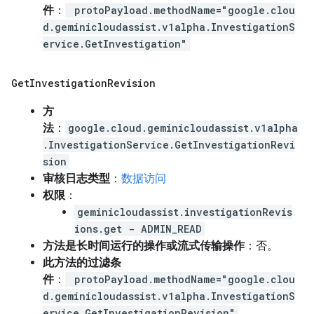
件
：
protoPayload.methodName="google.clou
d.geminicloudassist.v1alpha.InvestigationS
ervice.GetInvestigation"
Get
Investigation
Revision
方
法
：
google.cloud.geminicloudassist.v1alpha
.InvestigationService.GetInvestigationRevi
sion
审核日志类型
：
数据访问
权限
：
geminicloudassist.investigationRevis
ions.get - ADMIN_READ
方法是长时间运行的操作或流式传输操作
：否。
此方法的过滤条
件
：
protoPayload.methodName="google.clou
d.geminicloudassist.v1alpha.InvestigationS
ervice.GetInvestigationRevision"