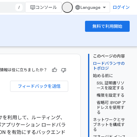
/
コンソール
ログイン
無料で利用開始
このページの内容
ロードバランサの
トポロジ
情報は役に立ちましたか？
始める前に
SSL 証明書リソ
フィードバックを送信
ースを設定する
権限を設定する
省略可: BYOIP ア
ドレスを使用す
る
ドバランサを利用して、ルーティング、
ネットワークとサ
部アプリケーション ロードバラ
ブネットを構成す
る
CDN を有効にするバックエンド
マネージド インス