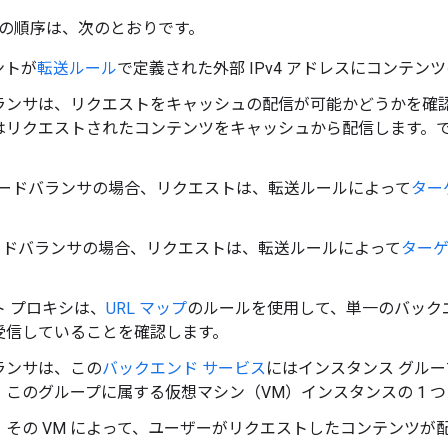
の順序は、次のとおりです。
ントが
転送ルール
で定義された外部 IPv4 アドレスにコンテ
ランサは、リクエストをキャッシュの配信が可能かどうかを確
はリクエストされたコンテンツをキャッシュから配信します。
 ロードバランサの場合、リクエストは、転送ルールによって
ター
。
 ロードバランサの場合、リクエストは、転送ルールによって
ターゲ
ト プロキシは、
URL マップ
のルールを使用して、単一のバック
受信していることを確認します。
ランサは、この
バックエンド サービス
にはインスタンス グルー
、このグループに属する仮想マシン（VM）インスタンスの 1 
、その VM によって、ユーザーがリクエストしたコンテンツが