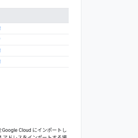
者
者
者
者
gle Cloud にインポートし
Pv4 アドレスをインポートする場