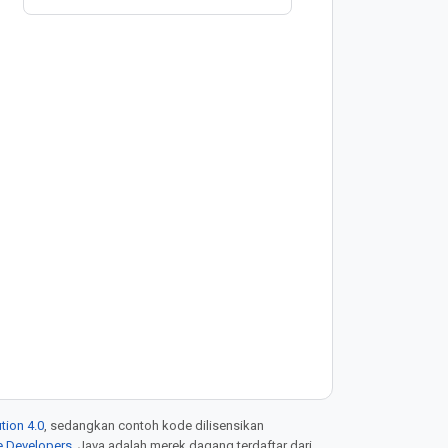
tion 4.0
, sedangkan contoh kode dilisensikan
e Developers
. Java adalah merek dagang terdaftar dari