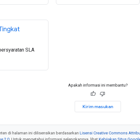
 Tingkat
persyaratan SLA
Apakah informasi ini membantu?
Kirim masukan
onten di halaman ini dilisensikan berdasarkan
Lisensi Creative Commons Attribu
e 2.0
. Untuk mengetahui informasi selengkapnya, lihat
Kebijakan Situs Googl