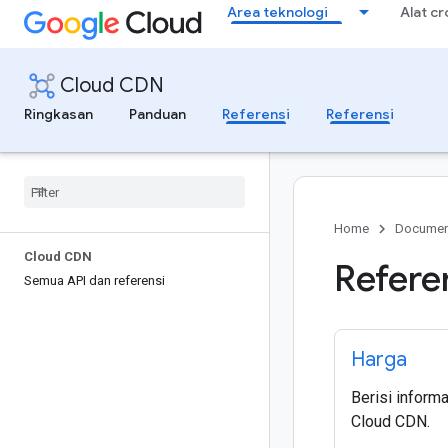
Area teknologi
Alat c
Cloud CDN
Ringkasan
Panduan
Referensi
Referensi
Home
Documen
Cloud CDN
Refere
Semua API dan referensi
Harga
Berisi inform
Cloud CDN.