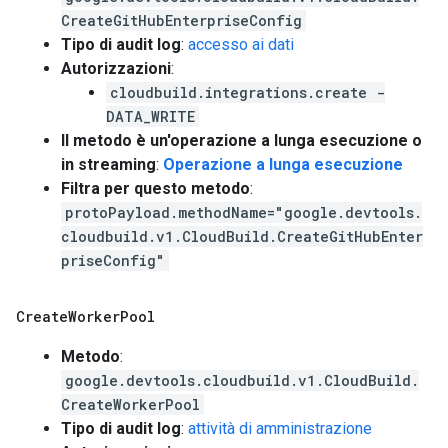
CreateGitHubEnterpriseConfig
Tipo di audit log
:
accesso ai dati
Autorizzazioni
:
cloudbuild.integrations.create -
DATA_WRITE
Il metodo è un'operazione a lunga esecuzione o
in streaming
:
Operazione a lunga esecuzione
Filtra per questo metodo
:
protoPayload.methodName="google.devtools.
cloudbuild.v1.CloudBuild.CreateGitHubEnter
priseConfig"
Create
Worker
Pool
Metodo
:
google.devtools.cloudbuild.v1.CloudBuild.
CreateWorkerPool
Tipo di audit log
:
attività di amministrazione