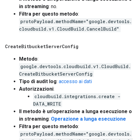
in streaming
: no.
Filtra per questo metodo
:
protoPayload.methodName="google.devtools.
cloudbuild.v1.CloudBuild.CancelBuild"
Create
Bitbucket
Server
Config
Metodo
:
google.devtools.cloudbuild.v1.CloudBuild.
CreateBitbucketServerConfig
Tipo di audit log
:
accesso ai dati
Autorizzazioni
:
cloudbuild.integrations.create -
DATA_WRITE
Il metodo è un'operazione a lunga esecuzione o
in streaming
:
Operazione a lunga esecuzione
Filtra per questo metodo
:
protoPayload.methodName="google.devtools.