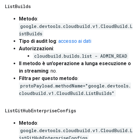
List
Builds
Metodo
:
google.devtools.cloudbuild.v1.CloudBuild.L
istBuilds
Tipo di audit log
:
accesso ai dati
Autorizzazioni
:
cloudbuild.builds.list - ADMIN_READ
Il metodo è un'operazione a lunga esecuzione o
in streaming
: no.
Filtra per questo metodo
:
protoPayload.methodName="google.devtools.
cloudbuild.v1.CloudBuild.ListBuilds"
List
Git
Hub
Enterprise
Configs
Metodo
:
google.devtools.cloudbuild.v1.CloudBuild.L
istGitHubEnterpriseConfigs