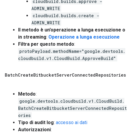
cloudbuild.builds.approve -
ADMIN_WRITE
cloudbuild.builds.create -
ADMIN_WRITE
Il metodo è un'operazione a lunga esecuzione o
in streaming
:
Operazione a lunga esecuzione
Filtra per questo metodo
:
protoPayload.methodName="google.devtools.
cloudbuild.v1.CloudBuild.ApproveBuild"
Batch
Create
Bitbucket
Server
Connected
Repositories
Metodo
:
google.devtools.cloudbuild.v1.CloudBuild.
BatchCreateBitbucketServerConnectedReposit
ories
Tipo di audit log
:
accesso ai dati
Autorizzazioni
: