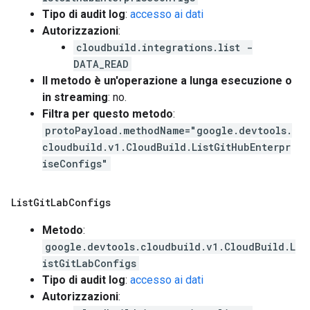
Tipo di audit log
:
accesso ai dati
Autorizzazioni
:
cloudbuild.integrations.list -
DATA_READ
Il metodo è un'operazione a lunga esecuzione o
in streaming
: no.
Filtra per questo metodo
:
protoPayload.methodName="google.devtools.
cloudbuild.v1.CloudBuild.ListGitHubEnterpr
iseConfigs"
List
Git
Lab
Configs
Metodo
:
google.devtools.cloudbuild.v1.CloudBuild.L
istGitLabConfigs
Tipo di audit log
:
accesso ai dati
Autorizzazioni
: