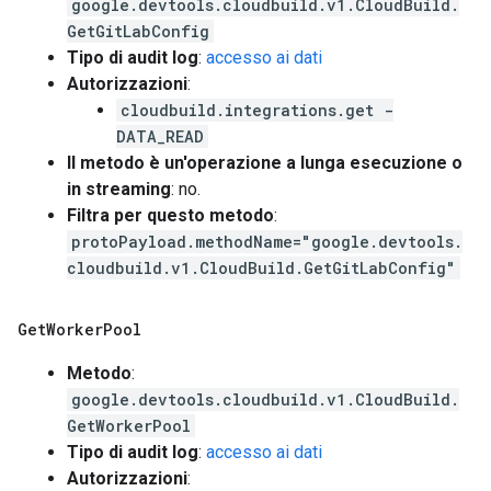
google.devtools.cloudbuild.v1.CloudBuild.
GetGitLabConfig
Tipo di audit log
:
accesso ai dati
Autorizzazioni
:
cloudbuild.integrations.get -
DATA_READ
Il metodo è un'operazione a lunga esecuzione o
in streaming
: no.
Filtra per questo metodo
:
protoPayload.methodName="google.devtools.
cloudbuild.v1.CloudBuild.GetGitLabConfig"
Get
Worker
Pool
Metodo
:
google.devtools.cloudbuild.v1.CloudBuild.
GetWorkerPool
Tipo di audit log
:
accesso ai dati
Autorizzazioni
: