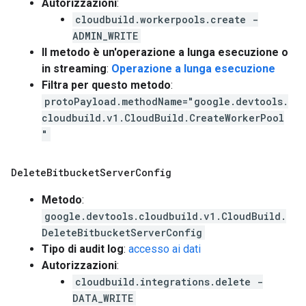
Autorizzazioni
:
cloudbuild.workerpools.create -
ADMIN_WRITE
Il metodo è un'operazione a lunga esecuzione o
in streaming
:
Operazione a lunga esecuzione
Filtra per questo metodo
:
protoPayload.methodName="google.devtools.
cloudbuild.v1.CloudBuild.CreateWorkerPool
"
Delete
Bitbucket
Server
Config
Metodo
:
google.devtools.cloudbuild.v1.CloudBuild.
DeleteBitbucketServerConfig
Tipo di audit log
:
accesso ai dati
Autorizzazioni
:
cloudbuild.integrations.delete -
DATA_WRITE