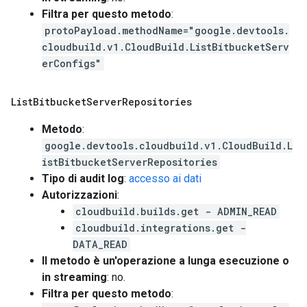
Filtra per questo metodo
:
protoPayload.methodName="google.devtools.
cloudbuild.v1.CloudBuild.ListBitbucketServ
erConfigs"
List
Bitbucket
Server
Repositories
Metodo
:
google.devtools.cloudbuild.v1.CloudBuild.L
istBitbucketServerRepositories
Tipo di audit log
:
accesso ai dati
Autorizzazioni
:
cloudbuild.builds.get - ADMIN_READ
cloudbuild.integrations.get -
DATA_READ
Il metodo è un'operazione a lunga esecuzione o
in streaming
: no.
Filtra per questo metodo
: