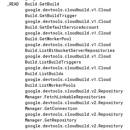
_
READ
Build
.
Get
Build
google
.
devtools
.
cloudbuild
.
v1
.
Cloud
Build
.
Get
Build
Trigger
google
.
devtools
.
cloudbuild
.
v1
.
Cloud
Build
.
Get
Default
Service
Account
google
.
devtools
.
cloudbuild
.
v1
.
Cloud
Build
.
Get
Worker
Pool
google
.
devtools
.
cloudbuild
.
v1
.
Cloud
Build
.
List
Bitbucket
Server
Repositories
google
.
devtools
.
cloudbuild
.
v1
.
Cloud
Build
.
List
Build
Triggers
google
.
devtools
.
cloudbuild
.
v1
.
Cloud
Build
.
List
Builds
google
.
devtools
.
cloudbuild
.
v1
.
Cloud
Build
.
List
Worker
Pools
google
.
devtools
.
cloudbuild
.
v2
.
Repository
Manager
.
Fetch
Linkable
Repositories
google
.
devtools
.
cloudbuild
.
v2
.
Repository
Manager
.
Get
Connection
google
.
devtools
.
cloudbuild
.
v2
.
Repository
Manager
.
Get
Repository
google
.
devtools
.
cloudbuild
.
v2
.
Repository