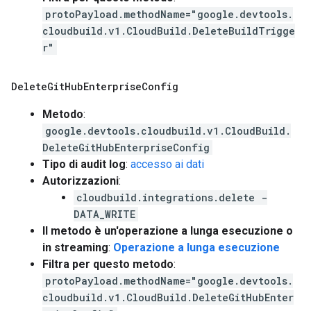
protoPayload.methodName="google.devtools.
cloudbuild.v1.CloudBuild.DeleteBuildTrigge
r"
Delete
Git
Hub
Enterprise
Config
Metodo
:
google.devtools.cloudbuild.v1.CloudBuild.
DeleteGitHubEnterpriseConfig
Tipo di audit log
:
accesso ai dati
Autorizzazioni
:
cloudbuild.integrations.delete -
DATA_WRITE
Il metodo è un'operazione a lunga esecuzione o
in streaming
:
Operazione a lunga esecuzione
Filtra per questo metodo
:
protoPayload.methodName="google.devtools.
cloudbuild.v1.CloudBuild.DeleteGitHubEnter