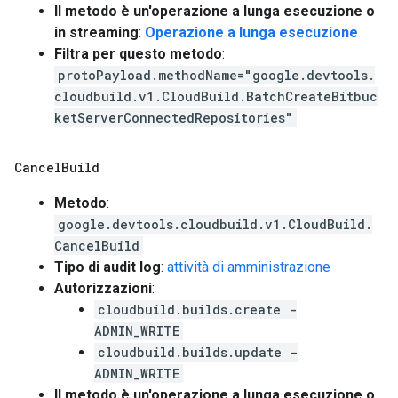
Il metodo è un'operazione a lunga esecuzione o
in streaming
:
Operazione a lunga esecuzione
Filtra per questo metodo
:
protoPayload.methodName="google.devtools.
cloudbuild.v1.CloudBuild.BatchCreateBitbuc
ketServerConnectedRepositories"
Cancel
Build
Metodo
:
google.devtools.cloudbuild.v1.CloudBuild.
CancelBuild
Tipo di audit log
:
attività di amministrazione
Autorizzazioni
:
cloudbuild.builds.create -
ADMIN_WRITE
cloudbuild.builds.update -
ADMIN_WRITE
Il metodo è un'operazione a lunga esecuzione o