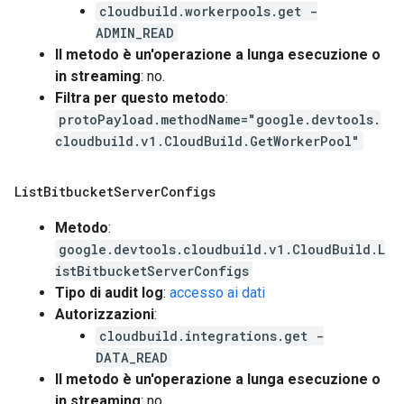
cloudbuild.workerpools.get -
ADMIN_READ
Il metodo è un'operazione a lunga esecuzione o
in streaming
: no.
Filtra per questo metodo
:
protoPayload.methodName="google.devtools.
cloudbuild.v1.CloudBuild.GetWorkerPool"
List
Bitbucket
Server
Configs
Metodo
:
google.devtools.cloudbuild.v1.CloudBuild.L
istBitbucketServerConfigs
Tipo di audit log
:
accesso ai dati
Autorizzazioni
:
cloudbuild.integrations.get -
DATA_READ
Il metodo è un'operazione a lunga esecuzione o
in streaming
: no.