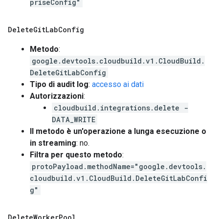
priseConfig"
Delete
Git
Lab
Config
Metodo
:
google.devtools.cloudbuild.v1.CloudBuild.
DeleteGitLabConfig
Tipo di audit log
:
accesso ai dati
Autorizzazioni
:
cloudbuild.integrations.delete -
DATA_WRITE
Il metodo è un'operazione a lunga esecuzione o
in streaming
: no.
Filtra per questo metodo
:
protoPayload.methodName="google.devtools.
cloudbuild.v1.CloudBuild.DeleteGitLabConfi
g"
Delete
Worker
Pool