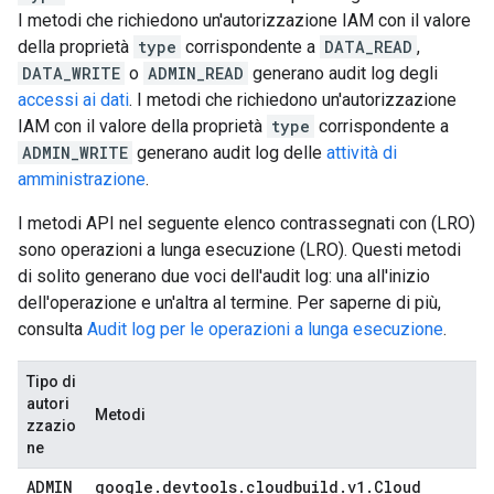
I metodi che richiedono un'autorizzazione IAM con il valore
della proprietà
type
corrispondente a
DATA_READ
,
DATA_WRITE
o
ADMIN_READ
generano audit log degli
accessi ai dati
. I metodi che richiedono un'autorizzazione
IAM con il valore della proprietà
type
corrispondente a
ADMIN_WRITE
generano audit log delle
attività di
amministrazione
.
I metodi API nel seguente elenco contrassegnati con (LRO)
sono operazioni a lunga esecuzione (LRO). Questi metodi
di solito generano due voci dell'audit log: una all'inizio
dell'operazione e un'altra al termine. Per saperne di più,
consulta
Audit log per le operazioni a lunga esecuzione
.
Tipo di
autori
Metodi
zzazio
ne
ADMIN
google
.
devtools
.
cloudbuild
.
v1
.
Cloud