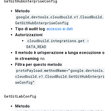
Get
Git
Hub
Enterprise
Config
Metodo
:
google.devtools.cloudbuild.v1.CloudBuild.
GetGitHubEnterpriseConfig
Tipo di audit log
:
accesso ai dati
Autorizzazioni
:
cloudbuild.integrations.get -
DATA_READ
Il metodo è un'operazione a lunga esecuzione o
in streaming
: no.
Filtra per questo metodo
:
protoPayload.methodName="google.devtools.
cloudbuild.v1.CloudBuild.GetGitHubEnterpri
seConfig"
Get
Git
Lab
Config
Metodo
: