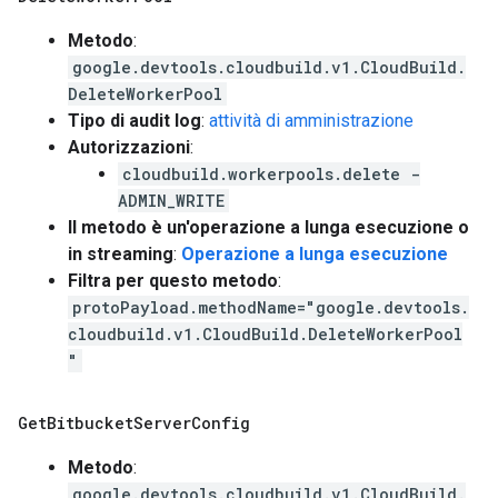
Metodo
:
google.devtools.cloudbuild.v1.CloudBuild.
DeleteWorkerPool
Tipo di audit log
:
attività di amministrazione
Autorizzazioni
:
cloudbuild.workerpools.delete -
ADMIN_WRITE
Il metodo è un'operazione a lunga esecuzione o
in streaming
:
Operazione a lunga esecuzione
Filtra per questo metodo
:
protoPayload.methodName="google.devtools.
cloudbuild.v1.CloudBuild.DeleteWorkerPool
"
Get
Bitbucket
Server
Config
Metodo
:
google.devtools.cloudbuild.v1.CloudBuild.