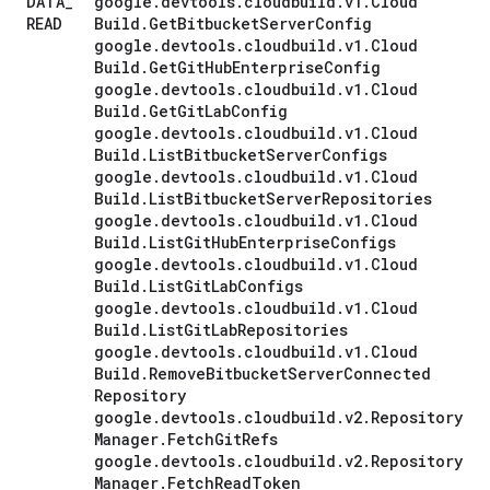
DATA
_
google
.
devtools
.
cloudbuild
.
v1
.
Cloud
READ
Build
.
Get
Bitbucket
Server
Config
google
.
devtools
.
cloudbuild
.
v1
.
Cloud
Build
.
Get
Git
Hub
Enterprise
Config
google
.
devtools
.
cloudbuild
.
v1
.
Cloud
Build
.
Get
Git
Lab
Config
google
.
devtools
.
cloudbuild
.
v1
.
Cloud
Build
.
List
Bitbucket
Server
Configs
google
.
devtools
.
cloudbuild
.
v1
.
Cloud
Build
.
List
Bitbucket
Server
Repositories
google
.
devtools
.
cloudbuild
.
v1
.
Cloud
Build
.
List
Git
Hub
Enterprise
Configs
google
.
devtools
.
cloudbuild
.
v1
.
Cloud
Build
.
List
Git
Lab
Configs
google
.
devtools
.
cloudbuild
.
v1
.
Cloud
Build
.
List
Git
Lab
Repositories
google
.
devtools
.
cloudbuild
.
v1
.
Cloud
Build
.
Remove
Bitbucket
Server
Connected
Repository
google
.
devtools
.
cloudbuild
.
v2
.
Repository
Manager
.
Fetch
Git
Refs
google
.
devtools
.
cloudbuild
.
v2
.
Repository
Manager
.
Fetch
Read
Token