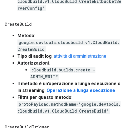
cloudbuild.v1.CloudBuild.CreateBitbucketSe
rverConfig"
Create
Build
Metodo
:
google.devtools.cloudbuild.v1.CloudBuild.
CreateBuild
Tipo di audit log
:
attività di amministrazione
Autorizzazioni
:
cloudbuild.builds.create -
ADMIN_WRITE
Il metodo è un'operazione a lunga esecuzione o
in streaming
:
Operazione a lunga esecuzione
Filtra per questo metodo
:
protoPayload.methodName="google.devtools.
cloudbuild.v1.CloudBuild.CreateBuild"
Create
Build
Trigger