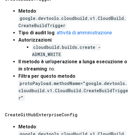
Metodo
:
google.devtools.cloudbuild.v1.CloudBuild.
CreateBuildTrigger
Tipo di audit log
:
attività di amministrazione
Autorizzazioni
:
cloudbuild.builds.create -
ADMIN_WRITE
Il metodo è un'operazione a lunga esecuzione o
in streaming
: no.
Filtra per questo metodo
:
protoPayload.methodName="google.devtools.
cloudbuild.v1.CloudBuild.CreateBuildTrigge
r"
Create
Git
Hub
Enterprise
Config
Metodo
:
google.devtools.cloudbuild.v1.CloudBuild.