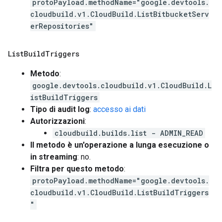
protoPayload.methodName="google.devtools.
cloudbuild.v1.CloudBuild.ListBitbucketServ
erRepositories"
List
Build
Triggers
Metodo
:
google.devtools.cloudbuild.v1.CloudBuild.L
istBuildTriggers
Tipo di audit log
:
accesso ai dati
Autorizzazioni
:
cloudbuild.builds.list - ADMIN_READ
Il metodo è un'operazione a lunga esecuzione o
in streaming
: no.
Filtra per questo metodo
:
protoPayload.methodName="google.devtools.
cloudbuild.v1.CloudBuild.ListBuildTriggers
"