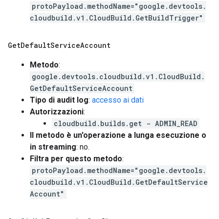
protoPayload.methodName="google.devtools.
cloudbuild.v1.CloudBuild.GetBuildTrigger"
Get
Default
Service
Account
Metodo
:
google.devtools.cloudbuild.v1.CloudBuild.
GetDefaultServiceAccount
Tipo di audit log
:
accesso ai dati
Autorizzazioni
:
cloudbuild.builds.get - ADMIN_READ
Il metodo è un'operazione a lunga esecuzione o
in streaming
: no.
Filtra per questo metodo
:
protoPayload.methodName="google.devtools.
cloudbuild.v1.CloudBuild.GetDefaultService
Account"