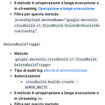
Il metodo è un'operazione a lunga esecuzione o
in streaming
:
Operazione a lunga esecuzione
Filtra per questo metodo
:
protoPayload.methodName="google.devtools.
cloudbuild.v1.CloudBuild.DeleteBitbucketSe
rverConfig"
Delete
Build
Trigger
Metodo
:
google.devtools.cloudbuild.v1.CloudBuild.
DeleteBuildTrigger
Tipo di audit log
:
attività di amministrazione
Autorizzazioni
:
cloudbuild.builds.create -
ADMIN_WRITE
Il metodo è un'operazione a lunga esecuzione o
in streaming
: no.
Filtra per questo metodo
: