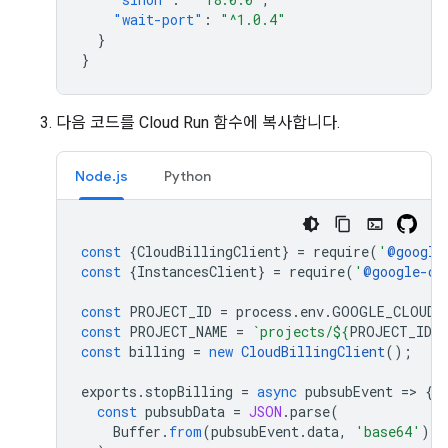
"wait-port"
:
"^1.0.4"
}
}
다음 코드를 Cloud Run 함수에 복사합니다.
Node.js
Python
const
{
CloudBillingClient
}
=
require
(
'
@google
const
{
InstancesClient
}
=
require
(
'
@google-cl
const
PROJECT_ID
=
process
.
env
.
GOOGLE_CLOUD_
const
PROJECT_NAME
=
`projects/
${
PROJECT_ID
}
`
const
billing
=
new
CloudBillingClient
();
exports
.
stopBilling
=
async
pubsubEvent
=
>
{
const
pubsubData
=
JSON
.
parse
(
Buffer
.
from
(
pubsubEvent
.
data
,
'base64'
).
t