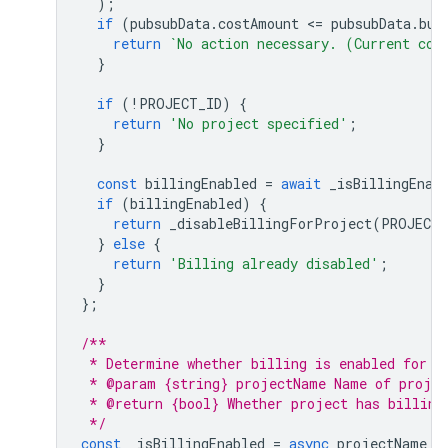
);
if
(
pubsubData
.
costAmount
<
=
pubsubData
.
bud
return
`No action necessary. (Current cos
}
if
(
!
PROJECT_ID
)
{
return
'No project specified'
;
}
const
billingEnabled
=
await
_isBillingEnab
if
(
billingEnabled
)
{
return
_disableBillingForProject
(
PROJECT_
}
else
{
return
'Billing already disabled'
;
}
};
/**
 * Determine whether billing is enabled for a
 * @param {string} projectName Name of projec
 * @return {bool} Whether project has billing
 */
const
_isBillingEnabled
=
async
projectName
=