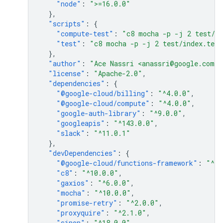
"node"
:
">=16.0.0"
},
"scripts"
:
{
"compute-test"
:
"c8 mocha -p -j 2 test/pe
"test"
:
"c8 mocha -p -j 2 test/index.test
},
"author"
:
"Ace Nassri <anassri@google.com>"
"license"
:
"Apache-2.0"
,
"dependencies"
:
{
"@google-cloud/billing"
:
"^4.0.0"
,
"@google-cloud/compute"
:
"^4.0.0"
,
"google-auth-library"
:
"^9.0.0"
,
"googleapis"
:
"^143.0.0"
,
"slack"
:
"^11.0.1"
},
"devDependencies"
:
{
"@google-cloud/functions-framework"
:
"^3.
"c8"
:
"^10.0.0"
,
"gaxios"
:
"^6.0.0"
,
"mocha"
:
"^10.0.0"
,
"promise-retry"
:
"^2.0.0"
,
"proxyquire"
:
"^2.1.0"
,
"sinon"
:
"^18.0.0"
,