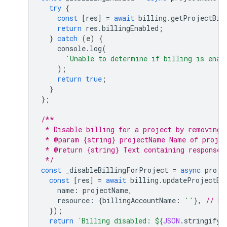
try
{
const
[
res
]
=
await
billing
.
getProjectBil
return
res
.
billingEnabled
;
}
catch
(
e
)
{
console
.
log
(
'Unable to determine if billing is enab
);
return
true
;
}
};
/**
 * Disable billing for a project by removing 
 * @param {string} projectName Name of projec
 * @return {string} Text containing response 
 */
const
_disableBillingForProject
=
async
proje
const
[
res
]
=
await
billing
.
updateProjectBi
name
:
projectName
,
resource
:
{
billingAccountName
:
''
},
// Di
});
return
`Billing disabled: 
${
JSON
.
stringify
(