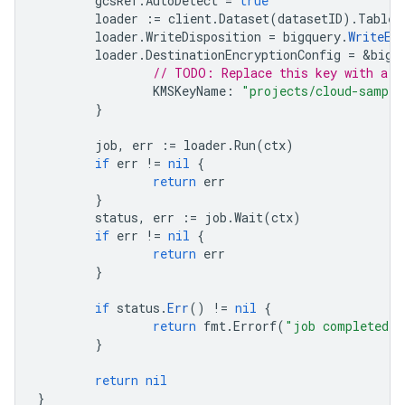
gcsRef
.
AutoDetect
=
true
loader
:=
client
.
Dataset
(
datasetID
).
Table
(
loader
.
WriteDisposition
=
bigquery
.
WriteEm
loader
.
DestinationEncryptionConfig
=
&
bigq
// TODO: Replace this key with a k
KMSKeyName
:
"projects/cloud-sample
}
job
,
err
:=
loader
.
Run
(
ctx
)
if
err
!=
nil
{
return
err
}
status
,
err
:=
job
.
Wait
(
ctx
)
if
err
!=
nil
{
return
err
}
if
status
.
Err
()
!=
nil
{
return
fmt
.
Errorf
(
"job completed w
}
return
nil
}