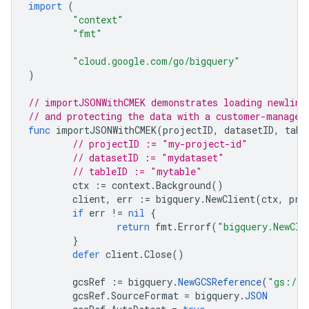
import
(
"context"
"fmt"
"cloud.google.com/go/bigquery"
)
// importJSONWithCMEK demonstrates loading newline
// and protecting the data with a customer-managed
func
importJSONWithCMEK
(
projectID
,
datasetID
,
tabl
// projectID := "my-project-id"
// datasetID := "mydataset"
// tableID := "mytable"
ctx
:=
context
.
Background
()
client
,
err
:=
bigquery
.
NewClient
(
ctx
,
pro
if
err
!=
nil
{
return
fmt
.
Errorf
(
"bigquery.NewCli
}
defer
client
.
Close
()
gcsRef
:=
bigquery
.
NewGCSReference
(
"gs://c
gcsRef
.
SourceFormat
=
bigquery
.
JSON