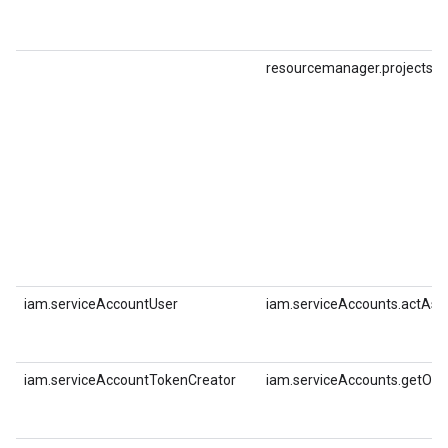
resourcemanager.projects.s
iam.serviceAccountUser
iam.serviceAccounts.actAs
iam.serviceAccountTokenCreator
iam.serviceAccounts.getOp