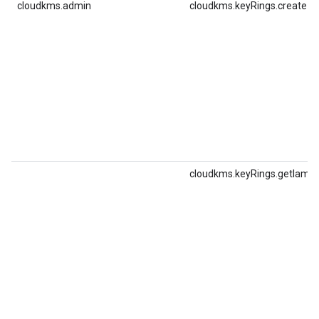
cloudkms.admin
cloudkms.keyRings.create
cloudkms.keyRings.getIamPo