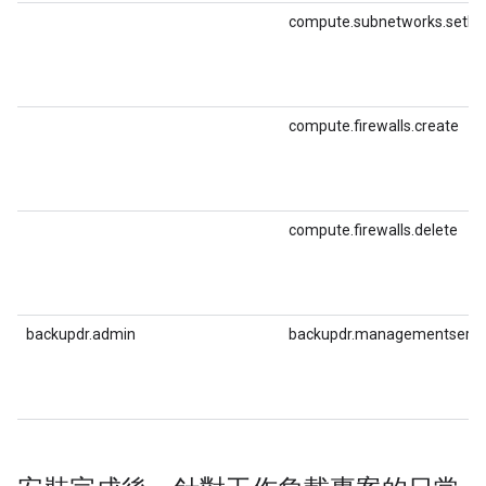
compute.subnetworks.setPr
compute.firewalls.create
compute.firewalls.delete
backupdr.admin
backupdr.managementserve