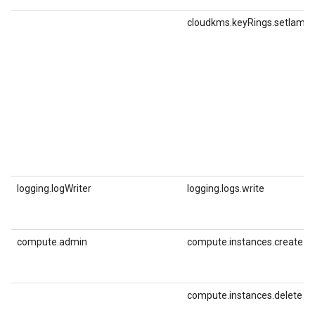
cloudkms.keyRings.setIamPo
logging.logWriter
logging.logs.write
compute.admin
compute.instances.create
compute.instances.delete