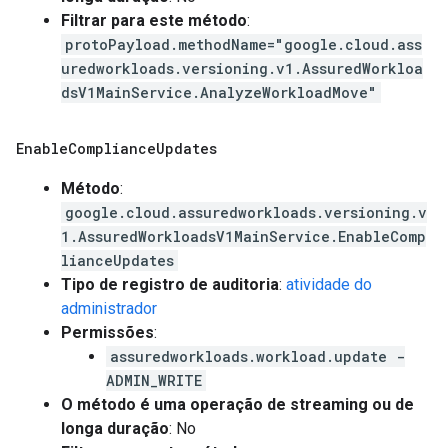
Filtrar para este método
:
protoPayload.methodName="google.cloud.ass
uredworkloads.versioning.v1.AssuredWorkloa
dsV1MainService.AnalyzeWorkloadMove"
Enable
Compliance
Updates
Método
:
google.cloud.assuredworkloads.versioning.v
1.AssuredWorkloadsV1MainService.EnableComp
lianceUpdates
Tipo de registro de auditoria
:
atividade do
administrador
Permissões
:
assuredworkloads.workload.update -
ADMIN_WRITE
O método é uma operação de streaming ou de
longa duração
: No