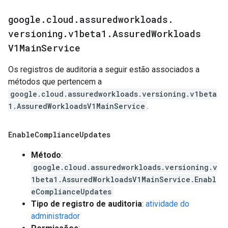
google
.
cloud
.
assuredworkloads
.
versioning
.
v1beta1
.
Assured
Workloads
V1Main
Service
Os registros de auditoria a seguir estão associados a
métodos que pertencem a
google.cloud.assuredworkloads.versioning.v1beta
1.AssuredWorkloadsV1MainService
.
Enable
Compliance
Updates
Método
:
google.cloud.assuredworkloads.versioning.v
1beta1.AssuredWorkloadsV1MainService.Enabl
eComplianceUpdates
Tipo de registro de auditoria
:
atividade do
administrador