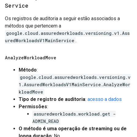
Service
Os registros de auditoria a seguir estão associados a
métodos que pertencem a
google.cloud.assuredworkloads.versioning.v1.Ass
uredWorkloadsV1MainService
.
Analyze
Workload
Move
Método
:
google.cloud.assuredworkloads.versioning.v
1.AssuredWorkloadsV1MainService.AnalyzeWor
kloadMove
Tipo de registro de auditoria
:
acesso a dados
Permissões
:
assuredworkloads.workload.get -
ADMIN_READ
O método é uma operação de streaming ou de
longa duração
: No