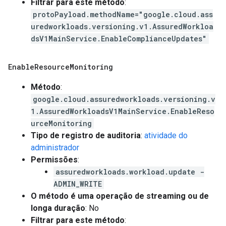
Filtrar para este método
:
protoPayload.methodName="google.cloud.ass
uredworkloads.versioning.v1.AssuredWorkloa
dsV1MainService.EnableComplianceUpdates"
Enable
Resource
Monitoring
Método
:
google.cloud.assuredworkloads.versioning.v
1.AssuredWorkloadsV1MainService.EnableReso
urceMonitoring
Tipo de registro de auditoria
:
atividade do
administrador
Permissões
:
assuredworkloads.workload.update -
ADMIN_WRITE
O método é uma operação de streaming ou de
longa duração
: No
Filtrar para este método
: