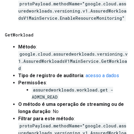
protoPayload.methodName="google.cloud.ass
uredworkloads.versioning.v1.AssuredWorkloa
dsV1MainService.EnableResourceMonitoring"
Get
Workload
Método
:
google.cloud.assuredworkloads.versioning.v
1.AssuredWorkloadsV1MainService.GetWorkloa
d
Tipo de registro de auditoria
:
acesso a dados
Permissões
:
assuredworkloads.workload.get -
ADMIN_READ
O método é uma operação de streaming ou de
longa duração
: No
Filtrar para este método
:
protoPayload.methodName="google.cloud.ass
uredworkloads.versioning.v1.AssuredWorkloa