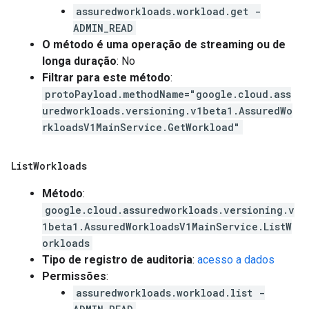
assuredworkloads.workload.get -
ADMIN_READ
O método é uma operação de streaming ou de
longa duração
: No
Filtrar para este método
:
protoPayload.methodName="google.cloud.ass
uredworkloads.versioning.v1beta1.AssuredWo
rkloadsV1MainService.GetWorkload"
List
Workloads
Método
:
google.cloud.assuredworkloads.versioning.v
1beta1.AssuredWorkloadsV1MainService.ListW
orkloads
Tipo de registro de auditoria
:
acesso a dados
Permissões
:
assuredworkloads.workload.list -