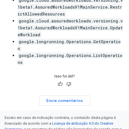
google.cloud.assuredworkloads.versioning.v
1beta1.AssuredWorkloadsV1MainService.Restr
ictAllowedResources
google.cloud.assuredworkloads.versioning.v
1beta1.AssuredWorkloadsV1MainService.Updat
eWorkload
google.longrunning.Operations.GetOperatio
n
google.longrunning.Operations.ListOperatio
ns
Isso foi útil?
Envie comentários
Exceto em caso de indicação contrária, o conteúdo desta página é
licenciado de acordo com a
Licença de atribuição 4.0 do Creative