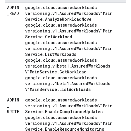
ADMIN
google
.
cloud
.
assuredworkloads
.
_
READ
versioning
.
v1
.
Assured
Workloads
V1Main
Service
.
Analyze
Workload
Move
google
.
cloud
.
assuredworkloads
.
versioning
.
v1
.
Assured
Workloads
V1Main
Service
.
Get
Workload
google
.
cloud
.
assuredworkloads
.
versioning
.
v1
.
Assured
Workloads
V1Main
Service
.
List
Workloads
google
.
cloud
.
assuredworkloads
.
versioning
.
v1beta1
.
Assured
Workloads
V1Main
Service
.
Get
Workload
google
.
cloud
.
assuredworkloads
.
versioning
.
v1beta1
.
Assured
Workloads
V1Main
Service
.
List
Workloads
ADMIN
google
.
cloud
.
assuredworkloads
.
_
versioning
.
v1
.
Assured
Workloads
V1Main
WRITE
Service
.
Enable
Compliance
Updates
google
.
cloud
.
assuredworkloads
.
versioning
.
v1
.
Assured
Workloads
V1Main
Service
.
Enable
Resource
Monitoring