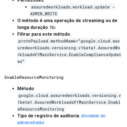
Permissões
:
assuredworkloads.workload.update -
ADMIN_WRITE
O método é uma operação de streaming ou de
longa duração
: No
Filtrar para este método
:
protoPayload.methodName="google.cloud.ass
uredworkloads.versioning.v1beta1.AssuredWo
rkloadsV1MainService.EnableComplianceUpdat
es"
Enable
Resource
Monitoring
Método
:
google.cloud.assuredworkloads.versioning.v
1beta1.AssuredWorkloadsV1MainService.Enabl
eResourceMonitoring
Tipo de registro de auditoria
:
atividade do
administrador