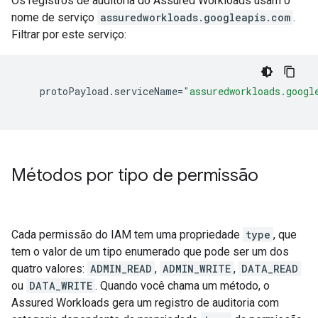
Os registros de auditoria do Assured Workloads usam o
nome de serviço
assuredworkloads.googleapis.com
.
Filtrar por este serviço:
protoPayload
.
serviceName
=
"assuredworkloads.googl
Métodos por tipo de permissão
Cada permissão do IAM tem uma propriedade
type
, que
tem o valor de um tipo enumerado que pode ser um dos
quatro valores:
ADMIN_READ
,
ADMIN_WRITE
,
DATA_READ
ou
DATA_WRITE
. Quando você chama um método, o
Assured Workloads gera um registro de auditoria com