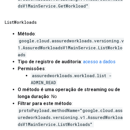
dsV1MainService.GetWorkload"
List
Workloads
Método
:
google.cloud.assuredworkloads.versioning.v
1.AssuredWorkloadsV1MainService.ListWorklo
ads
Tipo de registro de auditoria
:
acesso a dados
Permissões
:
assuredworkloads.workload.list -
ADMIN_READ
O método é uma operação de streaming ou de
longa duração
: No
Filtrar para este método
:
protoPayload.methodName="google.cloud.ass
uredworkloads.versioning.v1.AssuredWorkloa
dsV1MainService.ListWorkloads"