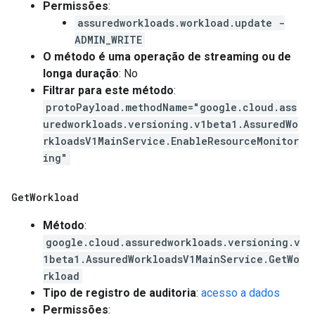
Permissões
:
assuredworkloads.workload.update -
ADMIN_WRITE
O método é uma operação de streaming ou de
longa duração
: No
Filtrar para este método
:
protoPayload.methodName="google.cloud.ass
uredworkloads.versioning.v1beta1.AssuredWo
rkloadsV1MainService.EnableResourceMonitor
ing"
Get
Workload
Método
:
google.cloud.assuredworkloads.versioning.v
1beta1.AssuredWorkloadsV1MainService.GetWo
rkload
Tipo de registro de auditoria
:
acesso a dados
Permissões
: