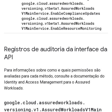
google
.
cloud
.
assuredworkloads
.
versioning
.
v1beta1
.
Assured
Workloads
V1Main
Service
.
Enable
Compliance
Updates
google
.
cloud
.
assuredworkloads
.
versioning
.
v1beta1
.
Assured
Workloads
V1Main
Service
.
Enable
Resource
Monitoring
Registros de auditoria da interface da
API
Para informações sobre como e quais permissões são
avaliadas para cada método, consulte a documentação do
Identity and Access Management para o Assured
Workloads.
google
.
cloud
.
assuredworkloads
.
versioning
.
v1
.
Assured
Workloads
V1Main