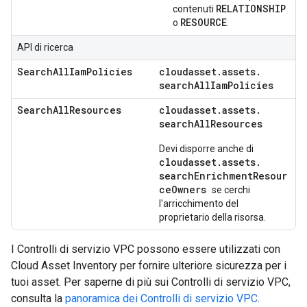
RELATIONSHIP
contenuti
RESOURCE
o
.
API di ricerca
SearchAllIamPolicies
cloudasset
.
assets
.
search
All
Iam
Policies
SearchAllResources
cloudasset.
assets.
searchAllResources
Devi disporre anche di
cloudasset.
assets.
searchEnrichmentResour
ceOwners
se cerchi
l'arricchimento del
proprietario della risorsa.
I Controlli di servizio VPC possono essere utilizzati con
Cloud Asset Inventory per fornire ulteriore sicurezza per i
tuoi asset. Per saperne di più sui Controlli di servizio VPC,
consulta la
panoramica dei Controlli di servizio VPC
.