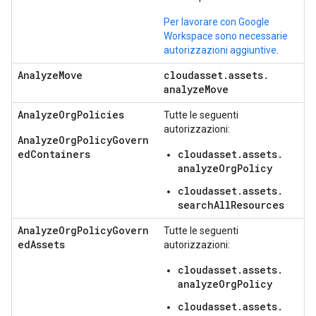
Per lavorare con Google
Workspace sono necessarie
autorizzazioni aggiuntive
.
AnalyzeMove
cloudasset
.
assets
.
analyze
Move
AnalyzeOrgPolicies
Tutte le seguenti
autorizzazioni:
AnalyzeOrgPolicyGovern
edContainers
cloudasset.
assets.
analyzeOrgPolicy
cloudasset.
assets.
searchAllResources
AnalyzeOrgPolicyGovern
Tutte le seguenti
edAssets
autorizzazioni:
cloudasset.
assets.
analyzeOrgPolicy
cloudasset.
assets.