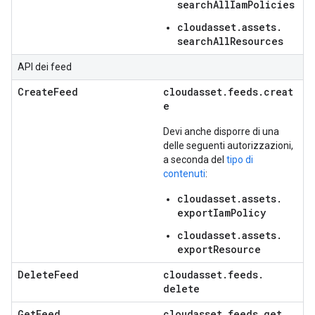
searchAllIamPolicies
cloudasset.
assets.
searchAllResources
API dei feed
CreateFeed
cloudasset.feeds.creat
e
Devi anche disporre di una
delle seguenti autorizzazioni,
a seconda del
tipo di
contenuti
:
cloudasset.
assets.
exportIamPolicy
cloudasset.
assets.
exportResource
DeleteFeed
cloudasset
.
feeds
.
delete
GetFeed
cloudasset
.
feeds
.
get