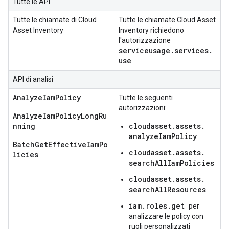
Tutte le API
Tutte le chiamate di Cloud
Tutte le chiamate Cloud Asset
Asset Inventory
Inventory richiedono
l'autorizzazione
serviceusage.services.
use
.
API di analisi
AnalyzeIamPolicy
Tutte le seguenti
autorizzazioni:
AnalyzeIamPolicyLongRu
nning
cloudasset.
assets.
analyzeIamPolicy
BatchGetEffectiveIamPo
cloudasset.
assets.
licies
searchAllIamPolicies
cloudasset.
assets.
searchAllResources
iam.roles.get
per
analizzare le policy con
ruoli personalizzati