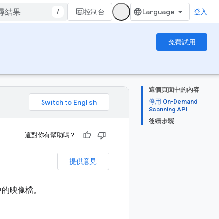
/
控制台
登入
免費試用
這個頁面中的內容
停用 On-Demand
。
Scanning API
後續步驟
這對你有幫助嗎？
提供意見
ry 中的映像檔。