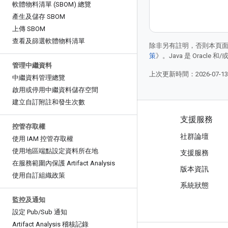
軟體物料清單 (SBOM) 總覽
產生及儲存 SBOM
上傳 SBOM
查看及篩選軟體物料清單
除非另有註明，否則本頁
策
》。Java 是 Oracl
管理中繼資料
上次更新時間：2026-07-1
中繼資料管理總覽
啟用或停用中繼資料儲存空間
建立自訂附註和發生次數
產品與定價
支援服務
控管存取權
查看所有產品/服務
社群論壇
使用 IAM 控管存取權
使用地區端點設定資料所在地
Google Cloud 定價
支援服務
在服務範圍內保護 Artifact Analysis
Google Cloud Marketplace
版本資訊
使用自訂組織政策
與銷售人員聯絡
系統狀態
監控及通知
設定 Pub
/
Sub 通知
Artifact Analysis 稽核記錄