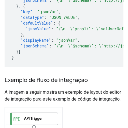
"jsonSchema"
:
"{\n  \"$schema\": \"http://jso
},
{
"key"
:
"jsonVar"
,
"dataType"
:
"JSON_VALUE"
,
"defaultValue"
:
{
"jsonValue"
:
"{\n  \"prop1\": \"valUserDefi
},
"displayName"
:
"jsonVar"
,
"jsonSchema"
:
"{\n  \"$schema\": \"http://jso
}]
}
Exemplo de fluxo de integração
A imagem a seguir mostra um exemplo de layout do editor
de integração para este exemplo de código de integração.