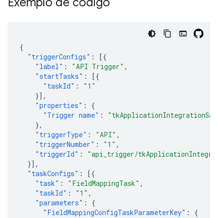
Exemplo de código
{
"triggerConfigs"
:
[{
"label"
:
"API Trigger"
,
"startTasks"
:
[{
"taskId"
:
"1"
}],
"properties"
:
{
"Trigger name"
:
"tkApplicationIntegrationSam
},
"triggerType"
:
"API"
,
"triggerNumber"
:
"1"
,
"triggerId"
:
"api_trigger/tkApplicationIntegra
}],
"taskConfigs"
:
[{
"task"
:
"FieldMappingTask"
,
"taskId"
:
"1"
,
"parameters"
:
{
"FieldMappingConfigTaskParameterKey"
:
{