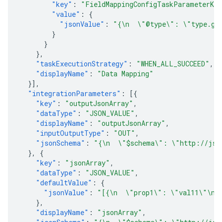
"key"
:
"FieldMappingConfigTaskParameterKe
"value"
:
{
"jsonValue"
:
"{\n  \"@type\": \"type.goo
}
}
},
"taskExecutionStrategy"
:
"WHEN_ALL_SUCCEED"
,
"displayName"
:
"Data Mapping"
}],
"integrationParameters"
:
[{
"key"
:
"outputJsonArray"
,
"dataType"
:
"JSON_VALUE"
,
"displayName"
:
"outputJsonArray"
,
"inputOutputType"
:
"OUT"
,
"jsonSchema"
:
"{\n  \"$schema\": \"http://jso
},
{
"key"
:
"jsonArray"
,
"dataType"
:
"JSON_VALUE"
,
"defaultValue"
:
{
"jsonValue"
:
"[{\n  \"prop1\": \"val11\"\n}
},
"displayName"
:
"jsonArray"
,