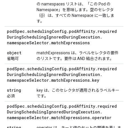
の namespaces リストは、「この Pod の
Namespace」を意味します。空のセレクタ
（{}）は、すべての Namespace に一致しま
す。
pod
Spec
.
scheduling
Config
.
pod
Affinity
.
required
During
Scheduling
Ignored
During
Execution
.
namespace
Selector
.
match
Expressions
object
matchExpressions は、ラベルセレクタの要件
省略可
のリストです。要件は AND 結合されます。
pod
Spec
.
scheduling
Config
.
pod
Affinity
.
required
During
Scheduling
Ignored
During
Execution
.
namespace
Selector
.
match
Expressions
.
key
string
key は、このセレクタが適用されるラベルキー
必須
です。
pod
Spec
.
scheduling
Config
.
pod
Affinity
.
required
During
Scheduling
Ignored
During
Execution
.
namespace
Selector
.
match
Expressions
.
operator
string
operator は、キーと値のセットの関連を表しま