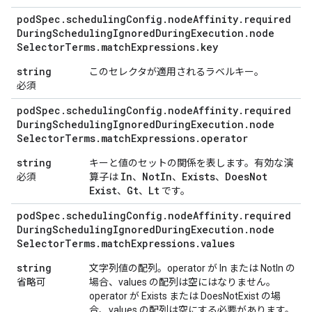
pod
Spec
.
scheduling
Config
.
node
Affinity
.
required
During
Scheduling
Ignored
During
Execution
.
node
Selector
Terms
.
match
Expressions
.
key
string
このセレクタが適用されるラベルキー。
必須
pod
Spec
.
scheduling
Config
.
node
Affinity
.
required
During
Scheduling
Ignored
During
Execution
.
node
Selector
Terms
.
match
Expressions
.
operator
string
キーと値のセットの関係を表します。有効な演
In
Not
In
Exists
Does
Not
必須
算子は
、
、
、
Exist
Gt
Lt
、
、
です。
pod
Spec
.
scheduling
Config
.
node
Affinity
.
required
During
Scheduling
Ignored
During
Execution
.
node
Selector
Terms
.
match
Expressions
.
values
string
文字列値の配列。operator が In または NotIn の
省略可
場合、values の配列は空にはなりません。
operator が Exists または DoesNotExist の場
合、values の配列は空にする必要があります。