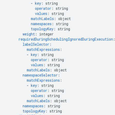
-
key
:
string
operator
:
string
values
:
string
matchLabels
:
object
namespaces
:
string
topologyKey
:
string
weight
:
integer
requiredDuringSchedulingIgnoredDuringExecution
labelSelector
:
matchExpressions
:
-
key
:
string
operator
:
string
values
:
string
matchLabels
:
object
namespaceSelector
:
matchExpressions
:
-
key
:
string
operator
:
string
values
:
string
matchLabels
:
object
namespaces
:
string
topologyKey
:
string