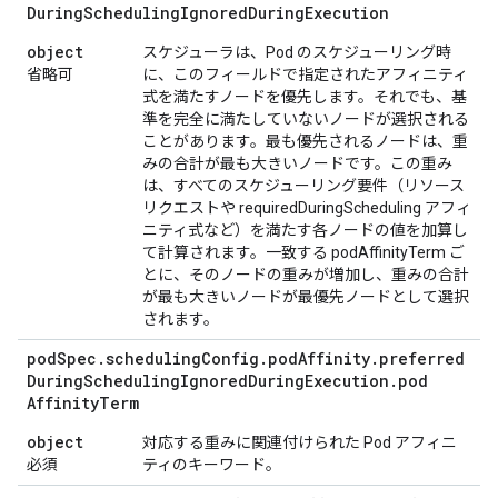
During
Scheduling
Ignored
During
Execution
object
スケジューラは、Pod のスケジューリング時
省略可
に、このフィールドで指定されたアフィニティ
式を満たすノードを優先します。それでも、基
準を完全に満たしていないノードが選択される
ことがあります。最も優先されるノードは、重
みの合計が最も大きいノードです。この重み
は、すべてのスケジューリング要件（リソース
リクエストや requiredDuringScheduling アフィ
ニティ式など）を満たす各ノードの値を加算し
て計算されます。一致する podAffinityTerm ご
とに、そのノードの重みが増加し、重みの合計
が最も大きいノードが最優先ノードとして選択
されます。
pod
Spec
.
scheduling
Config
.
pod
Affinity
.
preferred
During
Scheduling
Ignored
During
Execution
.
pod
Affinity
Term
object
対応する重みに関連付けられた Pod アフィニ
必須
ティのキーワード。