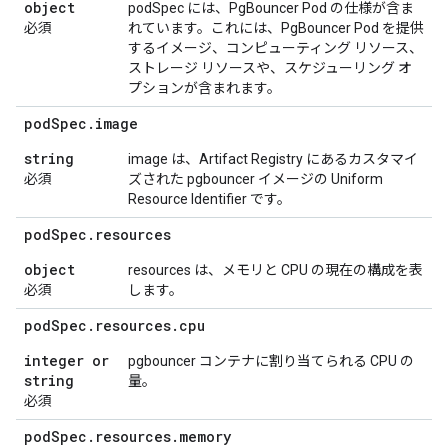
object
podSpec には、PgBouncer Pod の仕様が含ま
必須
れています。これには、PgBouncer Pod を提供
するイメージ、コンピューティング リソース、
ストレージ リソースや、スケジューリング オ
プションが含まれます。
pod
Spec
.
image
string
image は、Artifact Registry にあるカスタマイ
必須
ズされた pgbouncer イメージの Uniform
Resource Identifier です。
pod
Spec
.
resources
object
resources は、メモリと CPU の現在の構成を表
必須
します。
pod
Spec
.
resources
.
cpu
integer or
pgbouncer コンテナに割り当てられる CPU の
string
量。
必須
pod
Spec
.
resources
.
memory