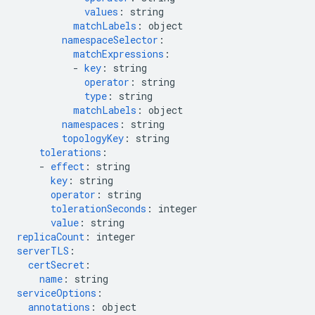
values
:
string
matchLabels
:
object
namespaceSelector
:
matchExpressions
:
-
key
:
string
operator
:
string
type
:
string
matchLabels
:
object
namespaces
:
string
topologyKey
:
string
tolerations
:
-
effect
:
string
key
:
string
operator
:
string
tolerationSeconds
:
integer
value
:
string
replicaCount
:
integer
serverTLS
:
certSecret
:
name
:
string
serviceOptions
:
annotations
:
object