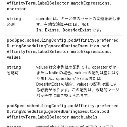
Affinity
Term
.
label
Selector
.
match
Expressions
.
operator
string
operator は、キーと値のセットの関連を表しま
In
Not
必須
す。有効な演算子は
、
In
Exists
Does
Not
Exist
、
、
です。
pod
Spec
.
scheduling
Config
.
pod
Affinity
.
preferred
During
Scheduling
Ignored
During
Execution
.
pod
Affinity
Term
.
label
Selector
.
match
Expressions
.
values
string
values は文字列値の配列です。operator が In
省略可
または NotIn の場合、values の配列は空にはな
りません。operator が Exists または
DoesNotExist の場合、values の配列は空にす
る必要があります。この配列は、戦略的マージ
パッチ中に置き換えられます。
pod
Spec
.
scheduling
Config
.
pod
Affinity
.
preferred
During
Scheduling
Ignored
During
Execution
.
pod
Affinity
Term
.
label
Selector
.
match
Labels
object