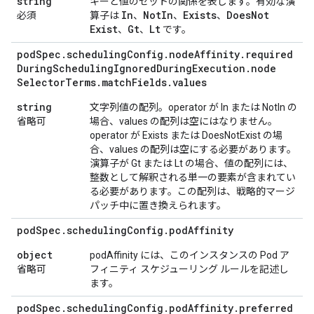
string
キーと値のセットの関係を表します。有効な演
In
Not
In
Exists
Does
Not
必須
算子は
、
、
、
Exist
Gt
Lt
、
、
です。
pod
Spec
.
scheduling
Config
.
node
Affinity
.
required
During
Scheduling
Ignored
During
Execution
.
node
Selector
Terms
.
match
Fields
.
values
string
文字列値の配列。operator が In または NotIn の
省略可
場合、values の配列は空にはなりません。
operator が Exists または DoesNotExist の場
合、values の配列は空にする必要があります。
演算子が Gt または Lt の場合、値の配列には、
整数として解釈される単一の要素が含まれてい
る必要があります。この配列は、戦略的マージ
パッチ中に置き換えられます。
pod
Spec
.
scheduling
Config
.
pod
Affinity
object
podAffinity には、このインスタンスの Pod ア
省略可
フィニティ スケジューリング ルールを記述し
ます。
pod
Spec
.
scheduling
Config
.
pod
Affinity
.
preferred