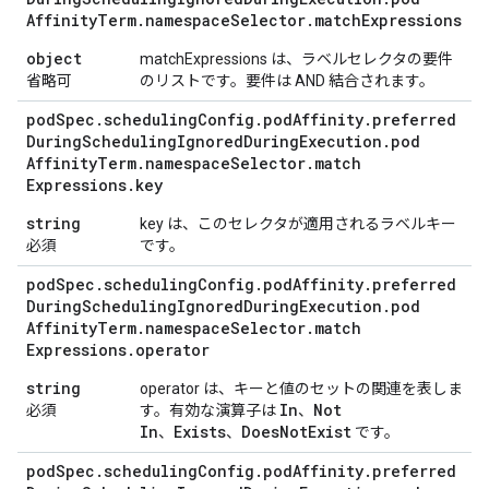
Affinity
Term
.
namespace
Selector
.
match
Expressions
object
matchExpressions は、ラベルセレクタの要件
省略可
のリストです。要件は AND 結合されます。
pod
Spec
.
scheduling
Config
.
pod
Affinity
.
preferred
During
Scheduling
Ignored
During
Execution
.
pod
Affinity
Term
.
namespace
Selector
.
match
Expressions
.
key
string
key は、このセレクタが適用されるラベルキー
必須
です。
pod
Spec
.
scheduling
Config
.
pod
Affinity
.
preferred
During
Scheduling
Ignored
During
Execution
.
pod
Affinity
Term
.
namespace
Selector
.
match
Expressions
.
operator
string
operator は、キーと値のセットの関連を表しま
In
Not
必須
す。有効な演算子は
、
In
Exists
Does
Not
Exist
、
、
です。
pod
Spec
.
scheduling
Config
.
pod
Affinity
.
preferred