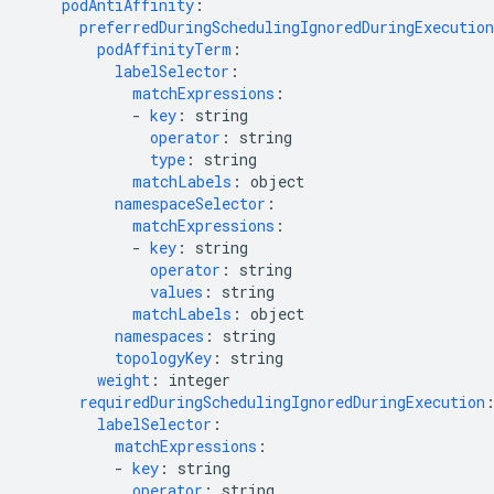
podAntiAffinity
:
preferredDuringSchedulingIgnoredDuringExecution
podAffinityTerm
:
labelSelector
:
matchExpressions
:
-
key
:
string
operator
:
string
type
:
string
matchLabels
:
object
namespaceSelector
:
matchExpressions
:
-
key
:
string
operator
:
string
values
:
string
matchLabels
:
object
namespaces
:
string
topologyKey
:
string
weight
:
integer
requiredDuringSchedulingIgnoredDuringExecution
labelSelector
:
matchExpressions
:
-
key
:
string
operator
:
string