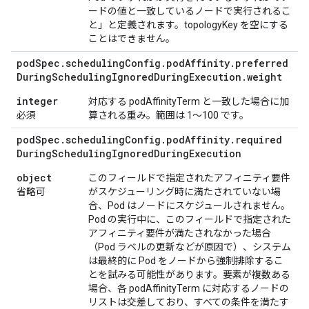
ードの値と一致しているノードで実行されるこ
と」と定義されます。topologyKey を空にする
ことはできません。
pod
Spec
.
scheduling
Config
.
pod
Affinity
.
preferred
During
Scheduling
Ignored
During
Execution
.
weight
integer
対応する podAffinityTerm と一致した場合に加
必須
算される重み。範囲は 1～100 です。
pod
Spec
.
scheduling
Config
.
pod
Affinity
.
required
During
Scheduling
Ignored
During
Execution
object
このフィールドで指定されたアフィニティ要件
省略可
がスケジューリング時に満たされていない場
合、Pod はノードにスケジュールされません。
Pod の実行中に、このフィールドで指定された
アフィニティ要件が満たされなかった場合
（Pod ラベルの更新などが原因で）、システム
は最終的に Pod をノードから強制排除するこ
とを試みる可能性があります。要素が複数ある
場合、各 podAffinityTerm に対応するノードの
リストは交差しており、すべての条件を満たす