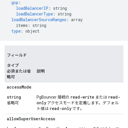
gcp
:
loadBalancerIP
:
string
loadBalancerType
:
string
loadBalancerSourceRanges
:
array
items
:
string
type
:
object
フィールド
タイプ
必須または省
説明
略可
access
Mode
string
read-write
read-
PgBouncer 接続の
または
only
省略可
アクセスモードを定義します。デフォル
read-only
ト値は
です。
allow
Super
User
Access