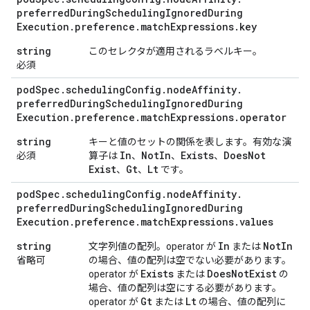
preferred
During
Scheduling
Ignored
During
Execution
.
preference
.
match
Expressions
.
key
string
このセレクタが適用されるラベルキー。
必須
pod
Spec
.
scheduling
Config
.
node
Affinity
.
preferred
During
Scheduling
Ignored
During
Execution
.
preference
.
match
Expressions
.
operator
string
キーと値のセットの関係を表します。有効な演
In
Not
In
Exists
Does
Not
必須
算子は
、
、
、
Exist
Gt
Lt
、
、
です。
pod
Spec
.
scheduling
Config
.
node
Affinity
.
preferred
During
Scheduling
Ignored
During
Execution
.
preference
.
match
Expressions
.
values
string
In
Not
In
文字列値の配列。operator が
または
省略可
の場合、値の配列は空でない必要があります。
Exists
Does
Not
Exist
operator が
または
の
場合、値の配列は空にする必要があります。
Gt
Lt
operator が
または
の場合、値の配列に