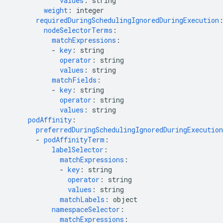
values
:
string
weight
:
integer
requiredDuringSchedulingIgnoredDuringExecution
nodeSelectorTerms
:
matchExpressions
:
-
key
:
string
operator
:
string
values
:
string
matchFields
:
-
key
:
string
operator
:
string
values
:
string
podAffinity
:
preferredDuringSchedulingIgnoredDuringExecution
-
podAffinityTerm
:
labelSelector
:
matchExpressions
:
-
key
:
string
operator
:
string
values
:
string
matchLabels
:
object
namespaceSelector
:
matchExpressions
: