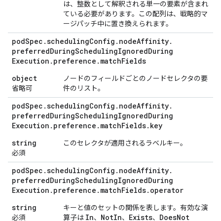
は、整数として解釈される単一の要素が含まれ
ている必要があります。この配列は、戦略的マ
ージパッチ中に置き換えられます。
pod
Spec
.
scheduling
Config
.
node
Affinity
.
preferred
During
Scheduling
Ignored
During
Execution
.
preference
.
match
Fields
object
ノードのフィールドごとのノードセレクタの要
省略可
件のリスト。
pod
Spec
.
scheduling
Config
.
node
Affinity
.
preferred
During
Scheduling
Ignored
During
Execution
.
preference
.
match
Fields
.
key
string
このセレクタが適用されるラベルキー。
必須
pod
Spec
.
scheduling
Config
.
node
Affinity
.
preferred
During
Scheduling
Ignored
During
Execution
.
preference
.
match
Fields
.
operator
string
キーと値のセットの関係を表します。有効な演
In
Not
In
Exists
Does
Not
必須
算子は
、
、
、