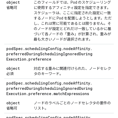
object
このフィールドでは、Pod のスケジューリング
省略可
に使用するアフィニティ設定を指定できます。
スケジューラは、ここに指定された設定に一致
するノードに Pod を配置しようとします。ただ
し、これは常に可能であるとは限りません。そ
のノードが設定とどれだけ一致しているかに基
づいて各ノードの「重み」が計算され、重みが
最も大きいノードが選択されます。
pod
Spec
.
scheduling
Config
.
node
Affinity
.
preferred
During
Scheduling
Ignored
During
Execution
.
preference
object
対応する重みに関連付けられた、ノードセレク
必須
タのキーワード。
pod
Spec
.
scheduling
Config
.
node
Affinity
.
preferred
During
Scheduling
Ignored
During
Execution
.
preference
.
match
Expressions
object
ノードのラベルごとのノードセレクタの要件の
省略可
リスト。
pod
Spec
.
scheduling
Config
.
node
Affinity
.