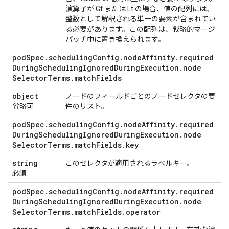
演算子が Gt または Lt の場合、値の配列には、
整数として解釈される単一の要素が含まれてい
る必要があります。この配列は、戦略的マージ
パッチ中に置き換えられます。
pod
Spec
.
scheduling
Config
.
node
Affinity
.
required
During
Scheduling
Ignored
During
Execution
.
node
Selector
Terms
.
match
Fields
object
ノードのフィールドごとのノードセレクタの要
省略可
件のリスト。
pod
Spec
.
scheduling
Config
.
node
Affinity
.
required
During
Scheduling
Ignored
During
Execution
.
node
Selector
Terms
.
match
Fields
.
key
string
このセレクタが適用されるラベルキー。
必須
pod
Spec
.
scheduling
Config
.
node
Affinity
.
required
During
Scheduling
Ignored
During
Execution
.
node
Selector
Terms
.
match
Fields
.
operator