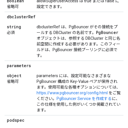
boolean
allowSuperUserAccess は true または false に
省略可
設定できます。
dbcluster
Ref
string
dbclusterRef は、PgBouncer がその接続をプ
Pg
Bouncer
必須
ールする DBCluster の名前です。
オブジェクトは、参照する DBCluster と同じ名
前空間に作成する必要があります。このフィー
ルドは、PgBouncer 接続プーリングに必須で
す。
parameters
object
parameters には、設定可能なさまざまな
省略可
PgBouncer 構成の Key-Value ペアが保持され
ます。使用可能な各種オプションについては、
https://www.pgbouncer.org/config.html
をご覧
ください。
PgBouncer Service を作成する
に、
この仕様を使用した例がいくつか掲載されてい
ます。
podspec