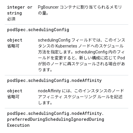
integer or
PgBouncer コンテナに割り当てられるメモリ
string
の量。
必須
pod
Spec
.
scheduling
Config
object
schedulingConfig フィールドでは、このインス
省略可
タンスの Kubernetes ノードへのスケジュール
方法を指定します。schedulingConfig 内のフィ
ールドを変更すると、新しい構成に応じて Pod
が別のノードに再スケジュールされる場合があ
ります。
pod
Spec
.
scheduling
Config
.
node
Affinity
object
nodeAffinity には、このインスタンスのノード
省略可
アフィニティ スケジューリング ルールを記述
します。
pod
Spec
.
scheduling
Config
.
node
Affinity
.
preferred
During
Scheduling
Ignored
During
Execution