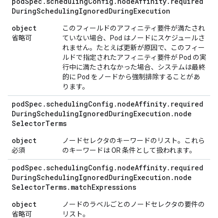
pod
Spec
.
scheduling
Config
.
node
Affinity
.
required
During
Scheduling
Ignored
During
Execution
object
このフィールドのアフィニティ要件が満たされ
省略可
ていない場合、Pod はノードにスケジュールさ
れません。たとえば更新が原因で、このフィー
ルドで指定されたアフィニティ要件が Pod の実
行中に満たされなかった場合、システムは最終
的に Pod をノードから強制排除することがあ
ります。
pod
Spec
.
scheduling
Config
.
node
Affinity
.
required
During
Scheduling
Ignored
During
Execution
.
node
Selector
Terms
object
ノードセレクタのキーワードのリスト。これら
必須
のキーワードは OR 条件として扱われます。
pod
Spec
.
scheduling
Config
.
node
Affinity
.
required
During
Scheduling
Ignored
During
Execution
.
node
Selector
Terms
.
match
Expressions
object
ノードのラベルごとのノードセレクタの要件の
省略可
リスト。