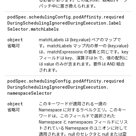
る必要があります。この配列は、戦略的マージ
パッチ中に置き換えられます。
pod
Spec
.
scheduling
Config
.
pod
Affinity
.
required
During
Scheduling
Ignored
During
Execution
.
label
Selector
.
match
Labels
object
matchLabels は {key,value} ペアのマップで
省略可
す。matchLabels マップ内の単一の {key,value}
は、matchExpressions の要素と同じです。key
フィールドは key、演算子は In で、値の配列に
は value のみが含まれます。要件は AND 結合
されます。
pod
Spec
.
scheduling
Config
.
pod
Affinity
.
required
During
Scheduling
Ignored
During
Execution
.
namespace
Selector
object
このキーワードが適用される一連の
省略可
Namespace に対するラベルクエリ。このキー
ワードは、このフィールドで選択された
Namespace と namespaces フィールドにリス
トされている Namespace のユニオンに対して
適用されます。null のセレクタと null または空