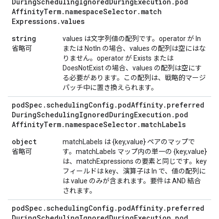
During
Scheduling
Ignored
During
Execution
.
pod
Affinity
Term
.
namespace
Selector
.
match
Expressions
.
values
string
values は文字列値の配列です。operator が In
省略可
または NotIn の場合、values の配列は空にはな
りません。operator が Exists または
DoesNotExist の場合、values の配列は空にす
る必要があります。この配列は、戦略的マージ
パッチ中に置き換えられます。
pod
Spec
.
scheduling
Config
.
pod
Affinity
.
preferred
During
Scheduling
Ignored
During
Execution
.
pod
Affinity
Term
.
namespace
Selector
.
match
Labels
object
matchLabels は {key,value} ペアのマップで
省略可
す。matchLabels マップ内の単一の {key,value}
は、matchExpressions の要素と同じです。key
フィールドは key、演算子は In で、値の配列に
は value のみが含まれます。要件は AND 結合
されます。
pod
Spec
.
scheduling
Config
.
pod
Affinity
.
preferred
During
Scheduling
Ignored
During
Execution
.
pod