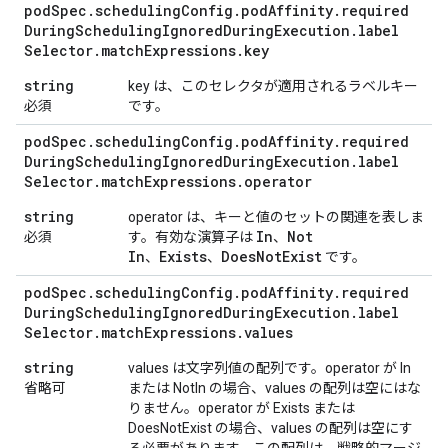
pod
Spec
.
scheduling
Config
.
pod
Affinity
.
required
During
Scheduling
Ignored
During
Execution
.
label
Selector
.
match
Expressions
.
key
string
key は、このセレクタが適用されるラベルキー
必須
です。
pod
Spec
.
scheduling
Config
.
pod
Affinity
.
required
During
Scheduling
Ignored
During
Execution
.
label
Selector
.
match
Expressions
.
operator
string
operator は、キーと値のセットの関連を表しま
In
Not
必須
す。有効な演算子は
、
In
Exists
Does
Not
Exist
、
、
です。
pod
Spec
.
scheduling
Config
.
pod
Affinity
.
required
During
Scheduling
Ignored
During
Execution
.
label
Selector
.
match
Expressions
.
values
string
values は文字列値の配列です。operator が In
省略可
または NotIn の場合、values の配列は空にはな
りません。operator が Exists または
DoesNotExist の場合、values の配列は空にす