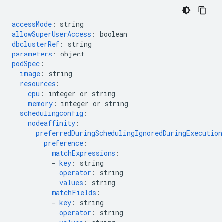
accessMode
:
string
allowSuperUserAccess
:
boolean
dbclusterRef
:
string
parameters
:
object
podSpec
:
image
:
string
resources
:
cpu
:
integer or string
memory
:
integer or string
schedulingconfig
:
nodeaffinity
:
preferredDuringSchedulingIgnoredDuringExecution
preference
:
matchExpressions
:
-
key
:
string
operator
:
string
values
:
string
matchFields
:
-
key
:
string
operator
:
string