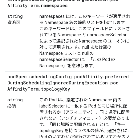
Affinity
Term
.
namespaces
string
namespaces には、このキーワードが適用され
省略可
る Namespace 名の静的リストを指定します。
このキーワードは、このフィールドにリストさ
れている Namespace と namespaceSelector
によって選択された Namespace のユニオンに
対して適用されます。null または空の
Namespace リストと null の
namespaceSelector は、「この Pod の
Namespace」を意味します。
pod
Spec
.
scheduling
Config
.
pod
Affinity
.
preferred
During
Scheduling
Ignored
During
Execution
.
pod
Affinity
Term
.
topology
Key
string
この Pod は、指定された Namespace 内の
必須
labelSelector に一致する Pod と同じ場所に配
置されるか（アフィニティ）、同じ場所に配置
されない（アンチアフィニティ）必要がありま
す。「同じ場所に配置される」とは、「キー
topologyKey を持つラベルの値が、選択された
Pod のいずれかが実行されているいずれかのノ