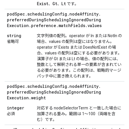
Exist
Gt
Lt
、
、
です。
pod
Spec
.
scheduling
Config
.
node
Affinity
.
preferred
During
Scheduling
Ignored
During
Execution
.
preference
.
match
Fields
.
values
string
文字列値の配列。operator が In または NotIn の
省略可
場合、values の配列は空にはなりません。
operator が Exists または DoesNotExist の場
合、values の配列は空にする必要があります。
演算子が Gt または Lt の場合、値の配列には、
整数として解釈される単一の要素が含まれてい
る必要があります。この配列は、戦略的マージ
パッチ中に置き換えられます。
pod
Spec
.
scheduling
Config
.
node
Affinity
.
preferred
During
Scheduling
Ignored
During
Execution
.
weight
integer
対応する nodeSelectorTerm と一致した場合に
必須
加算される重み。範囲は 1～100（両端を含
む）です。