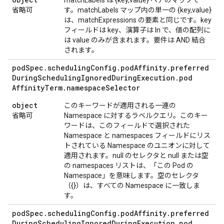
matchLabels は {key,value} ペアのマップで
省略可
す。matchLabels マップ内の単一の {key,value}
は、matchExpressions の要素と同じです。key
フィールドは key、演算子は In で、値の配列に
は value のみが含まれます。要件は AND 結合
されます。
pod
Spec
.
scheduling
Config
.
pod
Affinity
.
preferred
During
Scheduling
Ignored
During
Execution
.
pod
Affinity
Term
.
namespace
Selector
object
このキーワードが適用される一連の
省略可
Namespace に対するラベルクエリ。このキー
ワードは、このフィールドで選択された
Namespace と namespaces フィールドにリス
トされている Namespace のユニオンに対して
適用されます。null のセレクタと null または空
の namespaces リストは、「この Pod の
Namespace」を意味します。空のセレクタ
（{}）は、すべての Namespace に一致しま
す。
pod
Spec
.
scheduling
Config
.
pod
Affinity
.
preferred
During
Scheduling
Ignored
During
Execution
.
pod