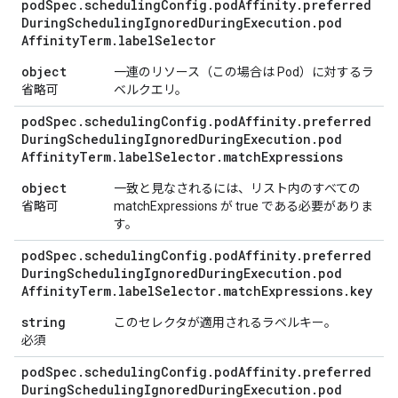
pod
Spec
.
scheduling
Config
.
pod
Affinity
.
preferred
During
Scheduling
Ignored
During
Execution
.
pod
Affinity
Term
.
label
Selector
object
一連のリソース（この場合は Pod）に対するラ
省略可
ベルクエリ。
pod
Spec
.
scheduling
Config
.
pod
Affinity
.
preferred
During
Scheduling
Ignored
During
Execution
.
pod
Affinity
Term
.
label
Selector
.
match
Expressions
object
一致と見なされるには、リスト内のすべての
省略可
matchExpressions が true である必要がありま
す。
pod
Spec
.
scheduling
Config
.
pod
Affinity
.
preferred
During
Scheduling
Ignored
During
Execution
.
pod
Affinity
Term
.
label
Selector
.
match
Expressions
.
key
string
このセレクタが適用されるラベルキー。
必須
pod
Spec
.
scheduling
Config
.
pod
Affinity
.
preferred
During
Scheduling
Ignored
During
Execution
.
pod