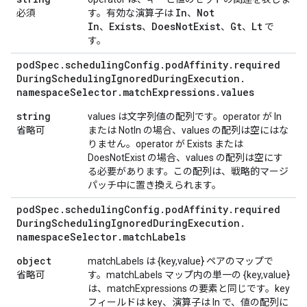
In
Not
必須
す。有効な演算子は
、
In
Exists
Does
Not
Exist
Gt
Lt
、
、
、
、
で
す。
pod
Spec
.
scheduling
Config
.
pod
Affinity
.
required
During
Scheduling
Ignored
During
Execution
.
namespace
Selector
.
match
Expressions
.
values
string
values は文字列値の配列です。operator が In
省略可
または NotIn の場合、values の配列は空にはな
りません。operator が Exists または
DoesNotExist の場合、values の配列は空にす
る必要があります。この配列は、戦略的マージ
パッチ中に置き換えられます。
pod
Spec
.
scheduling
Config
.
pod
Affinity
.
required
During
Scheduling
Ignored
During
Execution
.
namespace
Selector
.
match
Labels
object
matchLabels は {key,value} ペアのマップで
省略可
す。matchLabels マップ内の単一の {key,value}
は、matchExpressions の要素と同じです。key
フィールドは key、演算子は In で、値の配列に