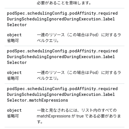
必要があることを意味します。
pod
Spec
.
scheduling
Config
.
pod
Affinity
.
required
During
Scheduling
Ignored
During
Execution
.
label
Selector
object
一連のリソース（この場合は Pod）に対するラ
省略可
ベルクエリ。
pod
Spec
.
scheduling
Config
.
pod
Affinity
.
required
During
Scheduling
Ignored
During
Execution
.
label
Selector
object
一連のリソース（この場合は Pod）に対するラ
省略可
ベルクエリ。
pod
Spec
.
scheduling
Config
.
pod
Affinity
.
required
During
Scheduling
Ignored
During
Execution
.
label
Selector
.
match
Expressions
object
一致と見なされるには、リスト内のすべての
省略可
matchExpressions が true である必要がありま
す。