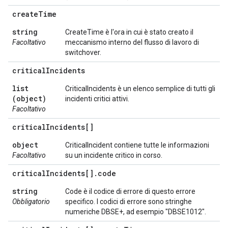
create
Time
string
CreateTime è l'ora in cui è stato creato il
Facoltativo
meccanismo interno del flusso di lavoro di
switchover.
critical
Incidents
list
CriticalIncidents è un elenco semplice di tutti gli
(object)
incidenti critici attivi.
Facoltativo
critical
Incidents[]
object
CriticalIncident contiene tutte le informazioni
Facoltativo
su un incidente critico in corso.
critical
Incidents[]
.
code
string
Code è il codice di errore di questo errore
Obbligatorio
specifico. I codici di errore sono stringhe
numeriche DBSE+, ad esempio "DBSE1012".