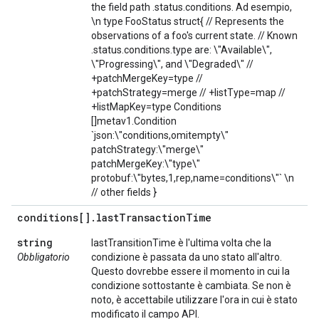
the field path .status.conditions. Ad esempio,
\n type FooStatus struct{ // Represents the
observations of a foo's current state. // Known
.status.conditions.type are: \"Available\",
\"Progressing\", and \"Degraded\" //
+patchMergeKey=type //
+patchStrategy=merge // +listType=map //
+listMapKey=type Conditions
[]metav1.Condition
`json:\"conditions,omitempty\"
patchStrategy:\"merge\"
patchMergeKey:\"type\"
protobuf:\"bytes,1,rep,name=conditions\"` \n
// other fields }
conditions[]
.
last
Transaction
Time
string
lastTransitionTime è l'ultima volta che la
Obbligatorio
condizione è passata da uno stato all'altro.
Questo dovrebbe essere il momento in cui la
condizione sottostante è cambiata. Se non è
noto, è accettabile utilizzare l'ora in cui è stato
modificato il campo API.