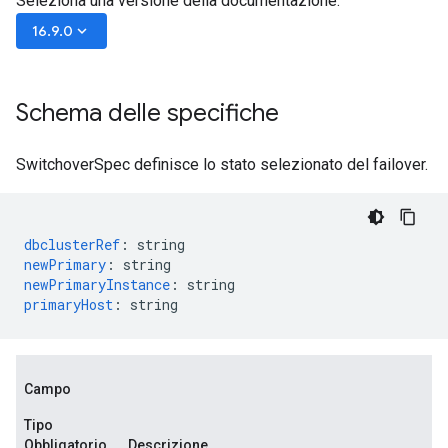
Seleziona una versione della documentazione:
keyboard_arrow_down
16.9.0
Schema delle specifiche
SwitchoverSpec definisce lo stato selezionato del failover.
dbclusterRef
:
string
newPrimary
:
string
newPrimaryInstance
:
string
primaryHost
:
string
Campo
Tipo
Obbligatorio
Descrizione