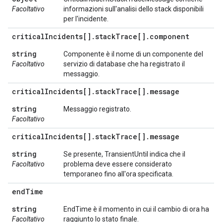
Facoltativo
informazioni sull'analisi dello stack disponibili
per l'incidente.
critical
Incidents[]
.
stack
Trace[]
.
component
string
Componente è il nome di un componente del
Facoltativo
servizio di database che ha registrato il
messaggio.
critical
Incidents[]
.
stack
Trace[]
.
message
string
Messaggio registrato.
Facoltativo
critical
Incidents[]
.
stack
Trace[]
.
message
string
Se presente, TransientUntil indica che il
Facoltativo
problema deve essere considerato
temporaneo fino all'ora specificata.
end
Time
string
EndTime è il momento in cui il cambio di ora ha
Facoltativo
raggiunto lo stato finale.