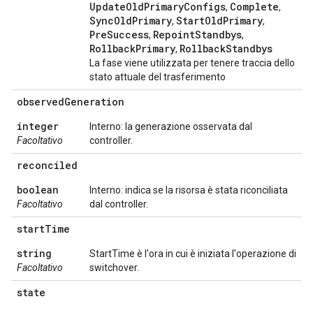
UpdateOldPrimaryConfigs
Complete
,
,
SyncOldPrimary
StartOldPrimary
,
,
PreSuccess
RepointStandbys
,
,
RollbackPrimary
RollbackStandbys
,
La fase viene utilizzata per tenere traccia dello
stato attuale del trasferimento
observed
Generation
integer
Interno: la generazione osservata dal
Facoltativo
controller.
reconciled
boolean
Interno: indica se la risorsa è stata riconciliata
Facoltativo
dal controller.
start
Time
string
StartTime è l'ora in cui è iniziata l'operazione di
Facoltativo
switchover.
state