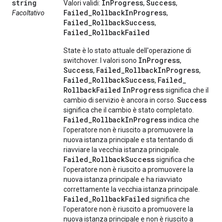
string
InProgress
Success
Valori validi:
,
,
Failed_RollbackInProgress
Facoltativo
,
Failed_RollbackSuccess
,
Failed_RollbackFailed
State è lo stato attuale dell'operazione di
In
Progress
switchover. I valori sono
,
Success
Failed
_
Rollback
In
Progress
,
,
Failed
_
Rollback
Success
Failed
_
,
Rollback
Failed
In
Progress
significa che il
Success
cambio di servizio è ancora in corso.
significa che il cambio è stato completato.
Failed
_
Rollback
In
Progress
indica che
l'operatore non è riuscito a promuovere la
nuova istanza principale e sta tentando di
riavviare la vecchia istanza principale.
Failed
_
Rollback
Success
significa che
l'operatore non è riuscito a promuovere la
nuova istanza principale e ha riavviato
correttamente la vecchia istanza principale.
Failed
_
Rollback
Failed
significa che
l'operatore non è riuscito a promuovere la
nuova istanza principale e non è riuscito a