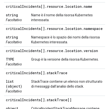
critical
Incidents[]
.
resource
.
location
.
name
string
Name è il nome della risorsa Kubernetes
Facoltativo
interessata.
critical
Incidents[]
.
resource
.
location
.
namespace
string
Namespace è lo spazio dei nomi della risorsa
Facoltativo
Kubernetes interessata.
critical
Incidents[]
.
resource
.
location
.
version
TYPE
Group è la versione della risorsa Kubernetes.
Facoltativo
critical
Incidents[]
.
stack
Trace
list
StackTrace contiene un elenco non strutturato
(object)
di messaggi dall'analisi dello stack.
Facoltativo
critical
Incidents[]
.
stack
Trace[]
object
CriticalIncidentStackTraceMessage contiene