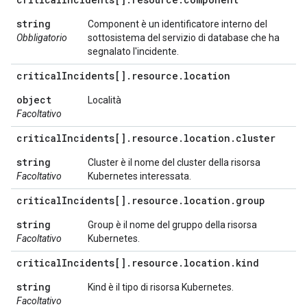
string
Component è un identificatore interno del
Obbligatorio
sottosistema del servizio di database che ha
segnalato l'incidente.
critical
Incidents[]
.
resource
.
location
object
Località
Facoltativo
critical
Incidents[]
.
resource
.
location
.
cluster
string
Cluster è il nome del cluster della risorsa
Facoltativo
Kubernetes interessata.
critical
Incidents[]
.
resource
.
location
.
group
string
Group è il nome del gruppo della risorsa
Facoltativo
Kubernetes.
critical
Incidents[]
.
resource
.
location
.
kind
string
Kind è il tipo di risorsa Kubernetes.
Facoltativo