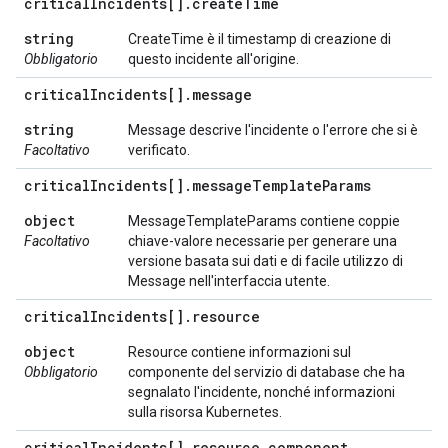
critical
Incidents[]
.
create
Time
string
CreateTime è il timestamp di creazione di
Obbligatorio
questo incidente all'origine.
critical
Incidents[]
.
message
string
Message descrive l'incidente o l'errore che si è
Facoltativo
verificato.
critical
Incidents[]
.
message
Template
Params
object
MessageTemplateParams contiene coppie
Facoltativo
chiave-valore necessarie per generare una
versione basata sui dati e di facile utilizzo di
Message nell'interfaccia utente.
critical
Incidents[]
.
resource
object
Resource contiene informazioni sul
Obbligatorio
componente del servizio di database che ha
segnalato l'incidente, nonché informazioni
sulla risorsa Kubernetes.
critical
Incidents[]
.
resource
.
component