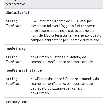
o facoltativo
dbcluster
Ref
string
DBClusterRef è il nome del DBCluster per
Switchover
Facoltativo
avviare un failover. L'oggetto
deve essere creato nello stesso spazio dei
nomi del DBCluster a cui fa riferimento. Questo
campo è obbligatorio per il cambio di versione.
new
Primary
string
NewPrimary è l'istanza in standby da
Facoltativo
scambiare con l'istanza principale attuale.
new
Primary
Instance
string
NewPrimaryInstance è l'istanza in standby da
Facoltativo
scambiare con l'istanza principale attuale.
Deprecato: utilizza invece il campo
NewPrimary.
primary
Host