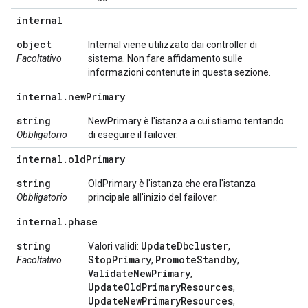
internal
object
Internal viene utilizzato dai controller di
Facoltativo
sistema. Non fare affidamento sulle
informazioni contenute in questa sezione.
internal
.
new
Primary
string
NewPrimary è l'istanza a cui stiamo tentando
Obbligatorio
di eseguire il failover.
internal
.
old
Primary
string
OldPrimary è l'istanza che era l'istanza
Obbligatorio
principale all'inizio del failover.
internal
.
phase
string
UpdateDbcluster
Valori validi:
,
StopPrimary
PromoteStandby
Facoltativo
,
,
ValidateNewPrimary
,
UpdateOldPrimaryResources
,
UpdateNewPrimaryResources
,