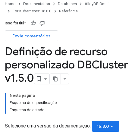
Home
Documentation
Databases
AlloyDB Omni
For Kubernetes: 16.8.0
Referência
Isso foi útil?
Envie comentários
Definição de recurso
personalizado DBCluster
v1
.
5
.
0
Nesta página
Esquema de especificação
Esquema de estado
Selecione uma versão da documentação:
keyboard_arrow_down
16.8.0