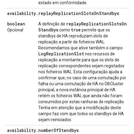
estado em conformidade.
availability
.
replay
Replication
Slots
On
Standbys
boolean
replay
Replication
Slots
On
A definição de
Standbys
true
Opcional
como
permite que os
standbys de HA reproduzam slots de
replicação a partir de ficheiros WAL.
Recomendamos que ative também o campo
Log
Replication
Slot
nos recursos de
replicação a montante para que os slots de
replicação correspondentes sejam registados
nos ficheiros WAL. Esta configuração ajuda a
confirmar que, no caso de uma comutação por
falha ou uma comutação de HA no DBCluster
principal, a nova instância principal de HA
retém os ficheiros WAL que ainda não foram
consumidos por estas ranhuras de replicação.
Tenha em atenção que a modificação deste
campo faz com que todos os standbys de HA
sejam reiniciados.
availability
.
number
Of
Standbys