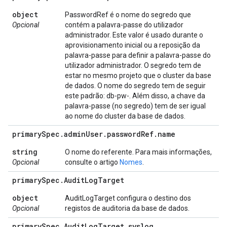
object
PasswordRef é o nome do segredo que
Opcional
contém a palavra-passe do utilizador
administrador. Este valor é usado durante o
aprovisionamento inicial ou a reposição da
palavra-passe para definir a palavra-passe do
utilizador administrador. O segredo tem de
estar no mesmo projeto que o cluster da base
de dados. O nome do segredo tem de seguir
este padrão: db-pw-
. Além disso, a chave da
palavra-passe (no segredo) tem de ser igual
ao nome do cluster da base de dados.
primary
Spec
.
admin
User
.
password
Ref
.
name
string
O nome do referente. Para mais informações,
Opcional
consulte o artigo
Nomes
.
primary
Spec
.
Audit
Log
Target
object
AuditLogTarget configura o destino dos
Opcional
registos de auditoria da base de dados.
primary
Spec
.
Audit
Log
Target
.
syslog