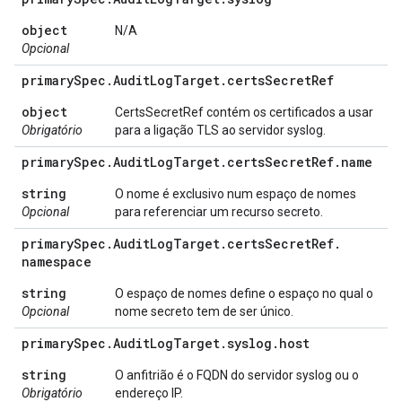
object
N/A
Opcional
primary
Spec
.
Audit
Log
Target
.
certs
Secret
Ref
object
CertsSecretRef contém os certificados a usar
Obrigatório
para a ligação TLS ao servidor syslog.
primary
Spec
.
Audit
Log
Target
.
certs
Secret
Ref
.
name
string
O nome é exclusivo num espaço de nomes
Opcional
para referenciar um recurso secreto.
primary
Spec
.
Audit
Log
Target
.
certs
Secret
Ref
.
namespace
string
O espaço de nomes define o espaço no qual o
Opcional
nome secreto tem de ser único.
primary
Spec
.
Audit
Log
Target
.
syslog
.
host
string
O anfitrião é o FQDN do servidor syslog ou o
Obrigatório
endereço IP.