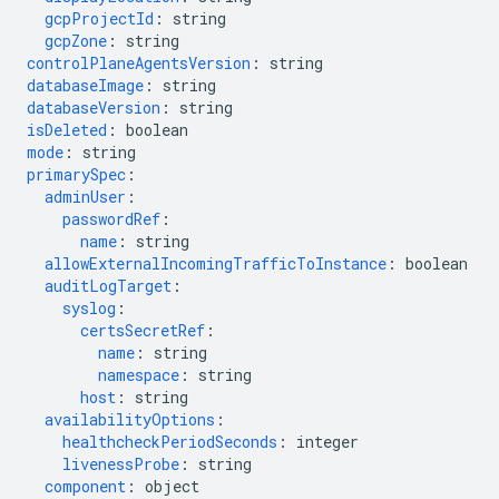
gcpProjectId
:
string
gcpZone
:
string
controlPlaneAgentsVersion
:
string
databaseImage
:
string
databaseVersion
:
string
isDeleted
:
boolean
mode
:
string
primarySpec
:
adminUser
:
passwordRef
:
name
:
string
allowExternalIncomingTrafficToInstance
:
boolean
auditLogTarget
:
syslog
:
certsSecretRef
:
name
:
string
namespace
:
string
host
:
string
availabilityOptions
:
healthcheckPeriodSeconds
:
integer
livenessProbe
:
string
component
:
object