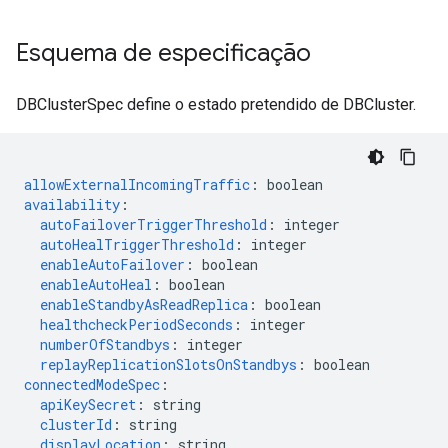
Esquema de especificação
DBClusterSpec define o estado pretendido de DBCluster.
allowExternalIncomingTraffic
:
boolean
availability
:
autoFailoverTriggerThreshold
:
integer
autoHealTriggerThreshold
:
integer
enableAutoFailover
:
boolean
enableAutoHeal
:
boolean
enableStandbyAsReadReplica
:
boolean
healthcheckPeriodSeconds
:
integer
numberOfStandbys
:
integer
replayReplicationSlotsOnStandbys
:
boolean
connectedModeSpec
:
apiKeySecret
:
string
clusterId
:
string
displayLocation
:
string