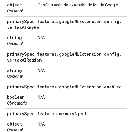
object
Configuração da extensão de ML da Google.
Opcional
primary
Spec
.
features
.
google
MLExtension
.
config
.
vertex
AIKey
Ref
string
N/A
Opcional
primary
Spec
.
features
.
google
MLExtension
.
config
.
vertex
AIRegion
string
N/A
Opcional
primary
Spec
.
features
.
google
MLExtension
.
enabled
boolean
N/A
Obrigatório
primary
Spec
.
features
.
memory
Agent
object
N/A
Opcional