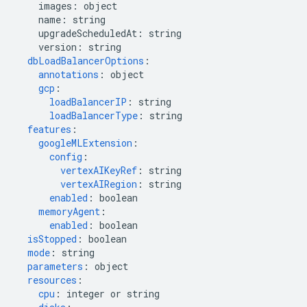
images
:
object
name
:
string
upgradeScheduledAt
:
string
version
:
string
dbLoadBalancerOptions
:
annotations
:
object
gcp
:
loadBalancerIP
:
string
loadBalancerType
:
string
features
:
googleMLExtension
:
config
:
vertexAIKeyRef
:
string
vertexAIRegion
:
string
enabled
:
boolean
memoryAgent
:
enabled
:
boolean
isStopped
:
boolean
mode
:
string
parameters
:
object
resources
:
cpu
:
integer or string