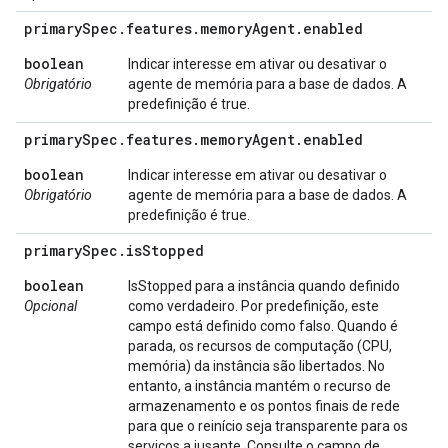
primary
Spec
.
features
.
memory
Agent
.
enabled
boolean
Indicar interesse em ativar ou desativar o
Obrigatório
agente de memória para a base de dados. A
predefinição é true.
primary
Spec
.
features
.
memory
Agent
.
enabled
boolean
Indicar interesse em ativar ou desativar o
Obrigatório
agente de memória para a base de dados. A
predefinição é true.
primary
Spec
.
is
Stopped
boolean
IsStopped para a instância quando definido
Opcional
como verdadeiro. Por predefinição, este
campo está definido como falso. Quando é
parada, os recursos de computação (CPU,
memória) da instância são libertados. No
entanto, a instância mantém o recurso de
armazenamento e os pontos finais de rede
para que o reinício seja transparente para os
serviços a jusante. Consulte o campo de