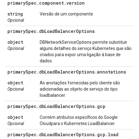
primary
Spec
.
component
.
version
string
Versão de um componente
Opcional
primary
Spec
.
db
Load
Balancer
Options
object
DBNetworkServiceOptions permite substituir
Opcional
alguns detalhes do serviço Kubernetes que são
criados para expor uma ligação à base de
dados.
primary
Spec
.
db
Load
Balancer
Options
.
annotations
object
As anotações fornecidas pelo cliente são
Opcional
adicionadas ao objeto de serviço do tipo
loadbalancer.
primary
Spec
.
db
Load
Balancer
Options
.
gcp
object
Contém atributos específicos do Google
Opcional
Cloudpara o Kubernetes LoadBalancer.
primary
Spec
.
db
Load
Balancer
Options
.
gcp
.
load