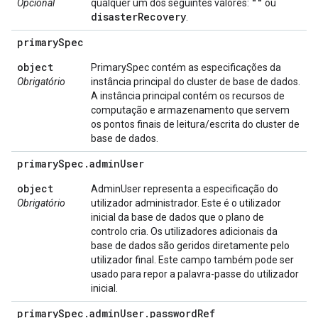
""
Opcional
qualquer um dos seguintes valores:
ou
disaster
Recovery
.
primary
Spec
object
PrimarySpec contém as especificações da
Obrigatório
instância principal do cluster de base de dados.
A instância principal contém os recursos de
computação e armazenamento que servem
os pontos finais de leitura/escrita do cluster de
base de dados.
primary
Spec
.
admin
User
object
AdminUser representa a especificação do
Obrigatório
utilizador administrador. Este é o utilizador
inicial da base de dados que o plano de
controlo cria. Os utilizadores adicionais da
base de dados são geridos diretamente pelo
utilizador final. Este campo também pode ser
usado para repor a palavra-passe do utilizador
inicial.
primary
Spec
.
admin
User
.
password
Ref