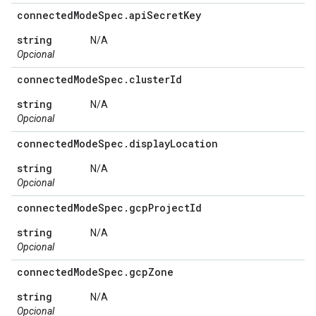
connected
Mode
Spec
.
api
Secret
Key
string
N/A
Opcional
connected
Mode
Spec
.
cluster
Id
string
N/A
Opcional
connected
Mode
Spec
.
display
Location
string
N/A
Opcional
connected
Mode
Spec
.
gcp
Project
Id
string
N/A
Opcional
connected
Mode
Spec
.
gcp
Zone
string
N/A
Opcional