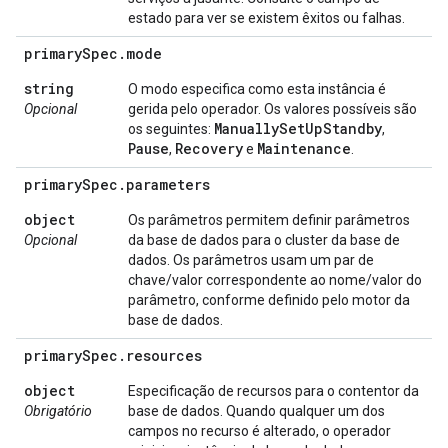
estado para ver se existem êxitos ou falhas.
primary
Spec
.
mode
string
O modo especifica como esta instância é
Opcional
gerida pelo operador. Os valores possíveis são
Manually
Set
Up
Standby
os seguintes:
,
Pause
Recovery
Maintenance
,
e
.
primary
Spec
.
parameters
object
Os parâmetros permitem definir parâmetros
Opcional
da base de dados para o cluster da base de
dados. Os parâmetros usam um par de
chave/valor correspondente ao nome/valor do
parâmetro, conforme definido pelo motor da
base de dados.
primary
Spec
.
resources
object
Especificação de recursos para o contentor da
Obrigatório
base de dados. Quando qualquer um dos
campos no recurso é alterado, o operador