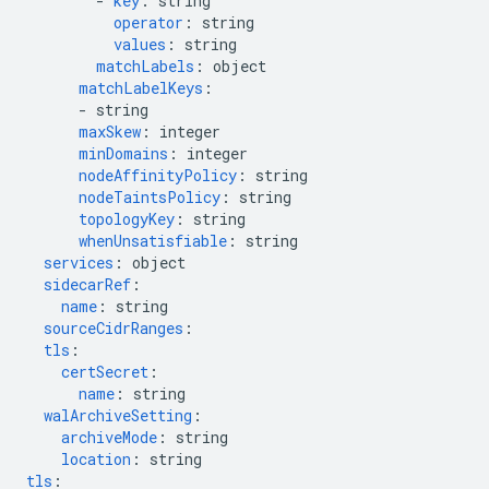
-
key
:
string
operator
:
string
values
:
string
matchLabels
:
object
matchLabelKeys
:
-
string
maxSkew
:
integer
minDomains
:
integer
nodeAffinityPolicy
:
string
nodeTaintsPolicy
:
string
topologyKey
:
string
whenUnsatisfiable
:
string
services
:
object
sidecarRef
:
name
:
string
sourceCidrRanges
:
tls
:
certSecret
:
name
:
string
walArchiveSetting
:
archiveMode
:
string
location
:
string
tls
: