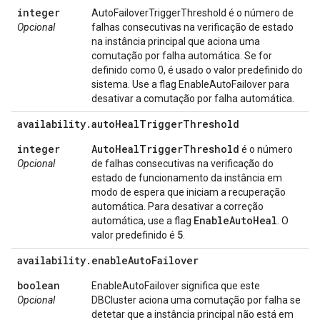
integer
AutoFailoverTriggerThreshold é o número de
Opcional
falhas consecutivas na verificação de estado
na instância principal que aciona uma
comutação por falha automática. Se for
definido como 0, é usado o valor predefinido do
sistema. Use a flag EnableAutoFailover para
desativar a comutação por falha automática.
availability
.
auto
Heal
Trigger
Threshold
integer
Auto
Heal
Trigger
Threshold
é o número
Opcional
de falhas consecutivas na verificação do
estado de funcionamento da instância em
modo de espera que iniciam a recuperação
automática. Para desativar a correção
Enable
Auto
Heal
automática, use a flag
. O
5
valor predefinido é
.
availability
.
enable
Auto
Failover
boolean
EnableAutoFailover significa que este
Opcional
DBCluster aciona uma comutação por falha se
detetar que a instância principal não está em