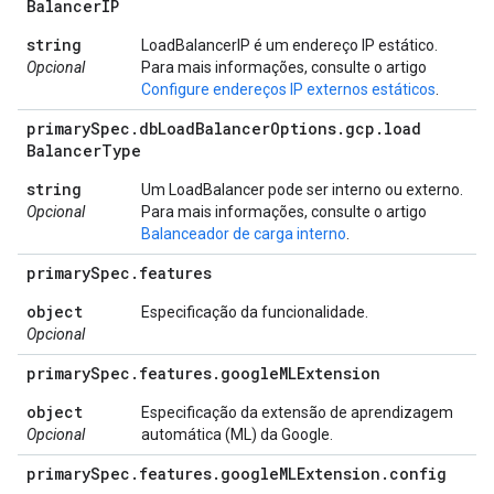
Balancer
IP
string
LoadBalancerIP é um endereço IP estático.
Opcional
Para mais informações, consulte o artigo
Configure endereços IP externos estáticos
.
primary
Spec
.
db
Load
Balancer
Options
.
gcp
.
load
Balancer
Type
string
Um LoadBalancer pode ser interno ou externo.
Opcional
Para mais informações, consulte o artigo
Balanceador de carga interno
.
primary
Spec
.
features
object
Especificação da funcionalidade.
Opcional
primary
Spec
.
features
.
google
MLExtension
object
Especificação da extensão de aprendizagem
Opcional
automática (ML) da Google.
primary
Spec
.
features
.
google
MLExtension
.
config