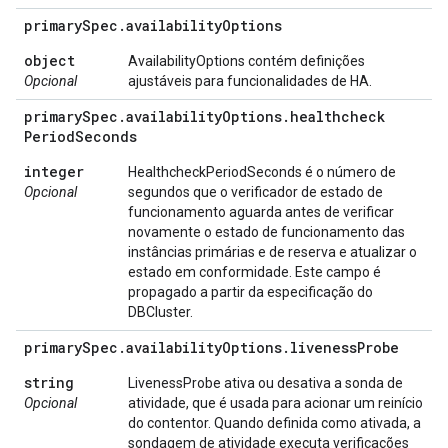
primary
Spec
.
availability
Options
object
AvailabilityOptions contém definições
Opcional
ajustáveis para funcionalidades de HA.
primary
Spec
.
availability
Options
.
healthcheck
Period
Seconds
integer
HealthcheckPeriodSeconds é o número de
Opcional
segundos que o verificador de estado de
funcionamento aguarda antes de verificar
novamente o estado de funcionamento das
instâncias primárias e de reserva e atualizar o
estado em conformidade. Este campo é
propagado a partir da especificação do
DBCluster.
primary
Spec
.
availability
Options
.
liveness
Probe
string
LivenessProbe ativa ou desativa a sonda de
Opcional
atividade, que é usada para acionar um reinício
do contentor. Quando definida como ativada, a
sondagem de atividade executa verificações