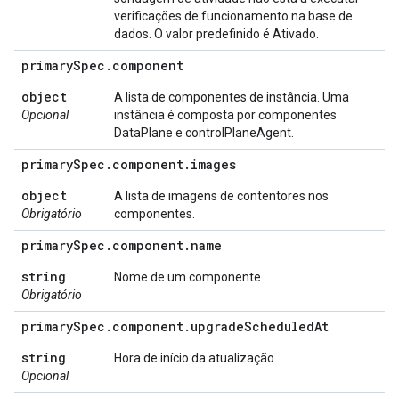
verificações de funcionamento na base de
dados. O valor predefinido é Ativado.
primary
Spec
.
component
object
A lista de componentes de instância. Uma
Opcional
instância é composta por componentes
DataPlane e controlPlaneAgent.
primary
Spec
.
component
.
images
object
A lista de imagens de contentores nos
Obrigatório
componentes.
primary
Spec
.
component
.
name
string
Nome de um componente
Obrigatório
primary
Spec
.
component
.
upgrade
Scheduled
At
string
Hora de início da atualização
Opcional