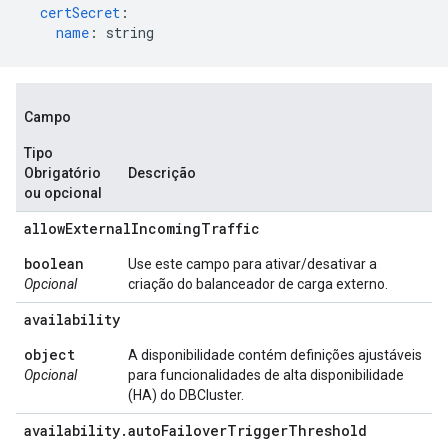
certSecret
:
name
:
string
Campo
Tipo
Obrigatório
Descrição
ou opcional
allow
External
Incoming
Traffic
boolean
Use este campo para ativar/desativar a
Opcional
criação do balanceador de carga externo.
availability
object
A disponibilidade contém definições ajustáveis
Opcional
para funcionalidades de alta disponibilidade
(HA) do DBCluster.
availability
.
auto
Failover
Trigger
Threshold