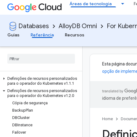
Áreas de tecnologia
F
Databases
AlloyDB Omni
For Kubern
Guias
Referência
Recursos
Esta página docu
opção de impleme
Definições de recursos personalizados
para o operador do Kubernetes v1
.
1
.
1
Definições de recursos personalizados
para o operador do Kubernetes v1
.
2
.
0
idioma de preferê
Cópia de segurança
Backup
Plan
DBCluster
Home
Documen
DBInstance
Defini
Failover