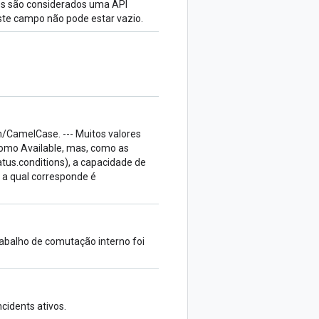
res são considerados uma API
ste campo não pode estar vazio.
CamelCase. --- Muitos valores
como Available, mas, como as
atus.conditions), a capacidade de
m a qual corresponde é
abalho de comutação interno foi
ncidents ativos.