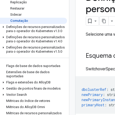
Replicação
person
Restaurar
Sidecar
Comutação
Definições de recursos personalizados
para o operador do Kubernetes v1
.
3
.
0
Selecione uma 
Definições de recursos personalizados
para o operador do Kubernetes v1
.
4
.
0
Definições de recursos personalizados
para o operador do Kubernetes v1
.
5
.
0
Esquema d
Flags de base de dados suportadas
SwitchoverSpec 
Extensões de base de dados
suportadas
Flags e extensões do Alloy
DB
Gestão de pontos finais de modelos
dbclusterRef
:
st
newPrimary
:
str
Vector Search
newPrimaryInstan
Métricas do índice de vetores
primaryHost
:
str
Métricas do Alloy
DB Omni
Métricas de recursos personalizados