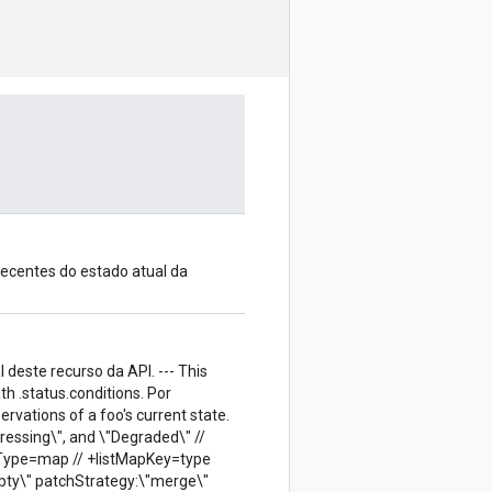
recentes do estado atual da
deste recurso da API. --- This
ath .status.conditions. Por
rvations of a foo's current state.
gressing\", and \"Degraded\" //
Type=map // +listMapKey=type
mpty\" patchStrategy:\"merge\"