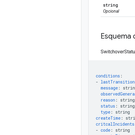
string
Opcional
Esquema 
SwitchoverStatu
conditions
:
-
lastTransitio
message
:
strin
observedGenera
reason
:
string
status
:
string
type
:
string
createTime
:
str
critcalIncidents
-
code
:
string