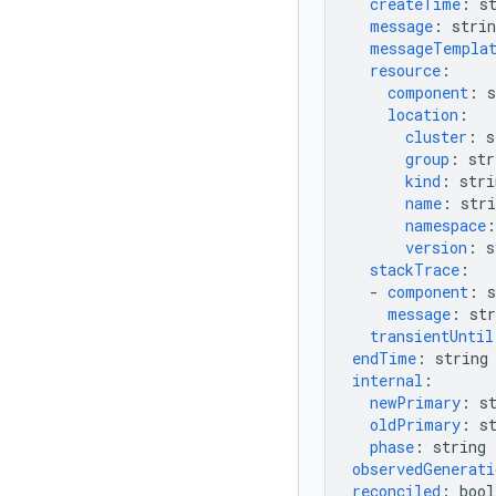
createTime
:
s
message
:
strin
messageTempla
resource
:
component
:
s
location
:
cluster
:
s
group
:
str
kind
:
stri
name
:
stri
namespace
:
version
:
s
stackTrace
:
-
component
:
s
message
:
str
transientUntil
endTime
:
string
internal
:
newPrimary
:
s
oldPrimary
:
s
phase
:
string
observedGenerati
reconciled
:
bool