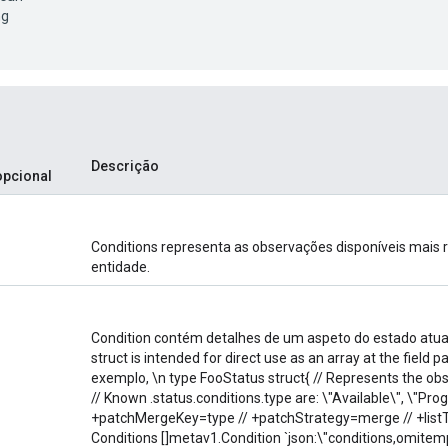
ng
Descrição
opcional
)
Conditions representa as observações disponíveis mais 
entidade.
Condition contém detalhes de um aspeto do estado atual 
struct is intended for direct use as an array at the field p
exemplo, \n type FooStatus struct{ // Represents the obse
// Known .status.conditions.type are: \"Available\", \"Pro
+patchMergeKey=type // +patchStrategy=merge // +list
Conditions []metav1.Condition `json:\"conditions,omite