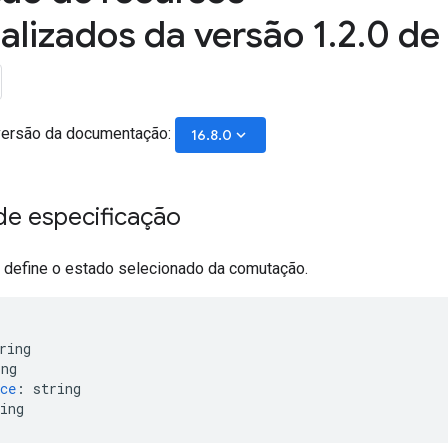
alizados da versão 1
.
2
.
0 de
versão da documentação:
keyboard_arrow_down
16.8.0
e especificação
define o estado selecionado da comutação.
ring
ing
ce
:
string
ing