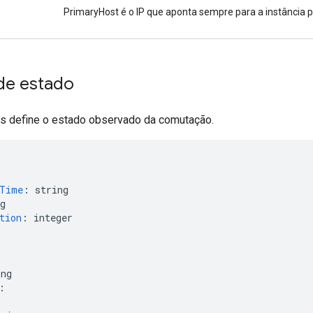
PrimaryHost é o IP que aponta sempre para a instância pr
de estado
s define o estado observado da comutação.
nTime
:
string
g
tion
:
integer
ing
: