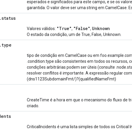
esperados e significados para este campo, e se os valo
garantida. O valor deve ser uma string em CamelCase. E
.
status
"True"
"False"
Unknown
Valores válidos:
,
,
O estado da condição, um de True, False, Unknown.
.
type
tipo de condição em CamelCase ou em foo.example.com/
.condition.type são consistentes em todos os recursos, 
condições arbitrárias podem ser úteis (consulte .node.st
resolver conflitos é importante. A expressão regular co
(dns1123SubdomainFmt/)?(qualifiedNameFmt)
CreateTime é a hora em que o mecanismo do fluxo de tr
criado.
dents
)
CriticalIncidents é uma lista simples de todos os Critical I