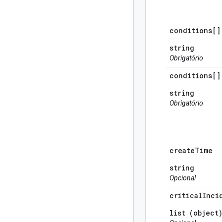
conditions[]
string
Obrigatório
conditions[]
string
Obrigatório
create
Time
string
Opcional
critical
Inci
list (object