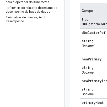
para o operador do Kubernetes
Referência do relatório de resumo do
Campo
desempenho da base de dados
Parâmetros de otimização do
Tipo
desempenho
Obrigatório ou 
dbcluster
Ref
string
Opcional
new
Primary
string
Opcional
new
Primary
In
string
Opcional
primary
Host