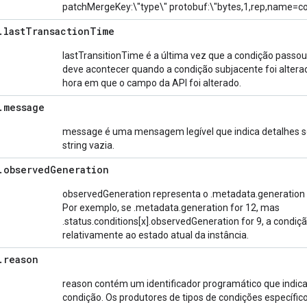
patchMergeKey:\"type\" protobuf:\"bytes,1,rep,name=condi
.
last
Transaction
Time
lastTransitionTime é a última vez que a condição passou
deve acontecer quando a condição subjacente foi alterad
hora em que o campo da API foi alterado.
.
message
message é uma mensagem legível que indica detalhes so
string vazia.
.
observed
Generation
observedGeneration representa o .metadata.generation no
Por exemplo, se .metadata.generation for 12, mas
.status.conditions[x].observedGeneration for 9, a condiç
relativamente ao estado atual da instância.
.
reason
reason contém um identificador programático que indica
condição. Os produtores de tipos de condições específic