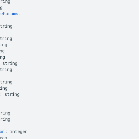
tring
g
teParams
:
tring
tring
ing
ng
ng
string
tring
tring
ing
:
string
tring
tring
on
:
integer
ean