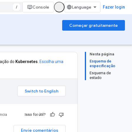
/
Console
Fazer login
Começar gratuitamente
Nesta página
Esquema de
tação do
Kubernetes
.
Escolha uma
especificação
Esquema de
estado
ncia
Isso foi útil?
Envie comentários