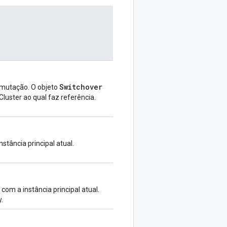
Switchover
omutação. O objeto
uster ao qual faz referência.
tância principal atual.
om a instância principal atual.
.