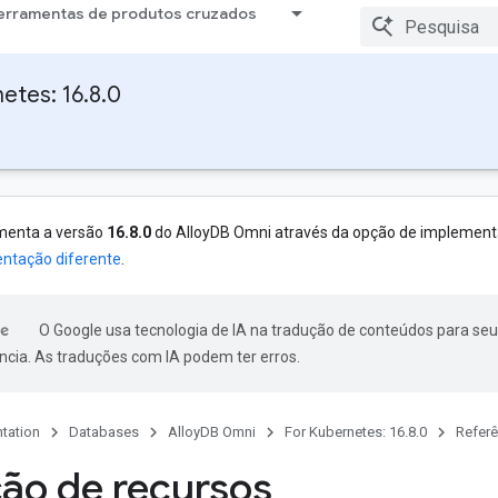
erramentas de produtos cruzados
etes: 16.8.0
menta a versão
16.8.0
do AlloyDB Omni através da opção de implemen
ntação diferente
.
O Google usa tecnologia de IA na tradução de conteúdos para seu
ncia. As traduções com IA podem ter erros.
tation
Databases
AlloyDB Omni
For Kubernetes: 16.8.0
Referê
ção de recursos