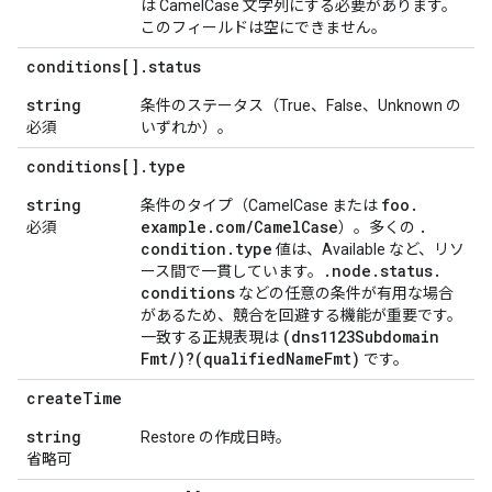
は CamelCase 文字列にする必要があります。
このフィールドは空にできません。
conditions[]
.
status
string
条件のステータス（True、False、Unknown の
必須
いずれか）。
conditions[]
.
type
string
foo
.
条件のタイプ（CamelCase または
example
.
com
/
Camel
Case
.
必須
）。多くの
condition
.
type
値は、Available など、リソ
.
node
.
status
.
ース間で一貫しています。
conditions
などの任意の条件が有用な場合
があるため、競合を回避する機能が重要です。
(dns1123Subdomain
一致する正規表現は
Fmt
/
)?(qualified
Name
Fmt)
です。
create
Time
string
Restore の作成日時。
省略可