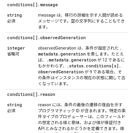
conditions[]
.
message
string
message は、移行の詳細を示す人間が読める
必須
メッセージです。空の文字列にすることもでき
ます。
conditions[]
.
observed
Generation
integer
.
observedGeneration は、条件が設定された
metadata
.
generation
省略可
を表します。たとえ
.
metadata
.
generation
ば、
が 12 であるに
.
status
.
conditions[x]
.
もかかわらず、
observed
Generation
が 9 である場合、そ
の条件はインスタンスの現在の状態に関して古
くなっています。
conditions[]
.
reason
string
reason には、条件の最後の遷移の理由を示す
必須
プログラマティック ID が含まれます。特定の条
件タイプのプロデューサーは、このフィールド
の想定される値と意味、および値が保証付き
API とみなされるかどうかを定義できます。値