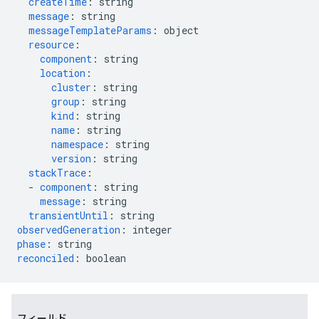
createTime
:
string
message
:
string
messageTemplateParams
:
object
resource
:
component
:
string
location
:
cluster
:
string
group
:
string
kind
:
string
name
:
string
namespace
:
string
version
:
string
stackTrace
:
-
component
:
string
message
:
string
transientUntil
:
string
observedGeneration
:
integer
phase
:
string
reconciled
:
boolean
フィールド