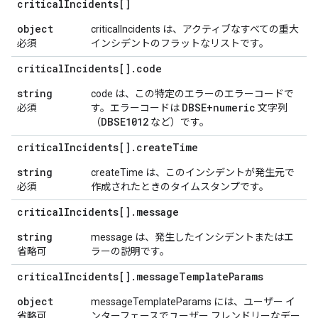
critical
Incidents[]
object
criticalIncidents は、アクティブなすべての重大
必須
インシデントのフラットなリストです。
critical
Incidents[]
.
code
string
code は、この特定のエラーのエラーコードで
DBSE+numeric
必須
す。エラーコードは
文字列
DBSE1012
（
など）です。
critical
Incidents[]
.
create
Time
string
createTime は、このインシデントが発生元で
必須
作成されたときのタイムスタンプです。
critical
Incidents[]
.
message
string
message は、発生したインシデントまたはエ
省略可
ラーの説明です。
critical
Incidents[]
.
message
Template
Params
object
messageTemplateParams には、ユーザー イ
省略可
ンターフェースでユーザー フレンドリーなデー