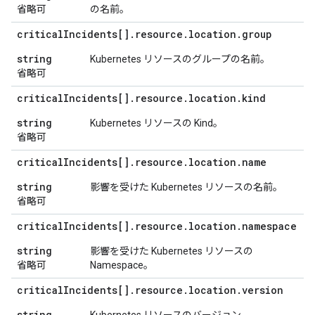
省略可
の名前。
critical
Incidents[]
.
resource
.
location
.
group
string
Kubernetes リソースのグループの名前。
省略可
critical
Incidents[]
.
resource
.
location
.
kind
string
Kubernetes リソースの Kind。
省略可
critical
Incidents[]
.
resource
.
location
.
name
string
影響を受けた Kubernetes リソースの名前。
省略可
critical
Incidents[]
.
resource
.
location
.
namespace
string
影響を受けた Kubernetes リソースの
省略可
Namespace。
critical
Incidents[]
.
resource
.
location
.
version
string