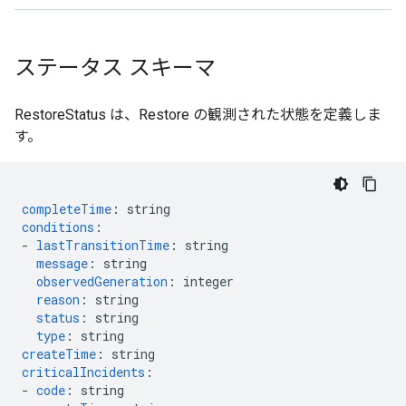
ステータス スキーマ
RestoreStatus は、Restore の観測された状態を定義しま
す。
completeTime
:
string
conditions
:
-
lastTransitionTime
:
string
message
:
string
observedGeneration
:
integer
reason
:
string
status
:
string
type
:
string
createTime
:
string
criticalIncidents
:
-
code
:
string