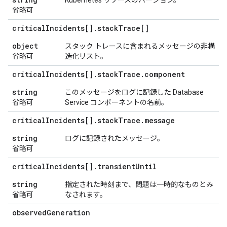
Kubernetes リソースのバージョン。
省略可
critical
Incidents[]
.
stack
Trace[]
object
スタック トレースに含まれるメッセージの非構
省略可
造化リスト。
critical
Incidents[]
.
stack
Trace
.
component
string
このメッセージをログに記録した Database
省略可
Service コンポーネントの名前。
critical
Incidents[]
.
stack
Trace
.
message
string
ログに記録されたメッセージ。
省略可
critical
Incidents[]
.
transient
Until
string
指定された時刻まで、問題は一時的なものとみ
省略可
なされます。
observed
Generation