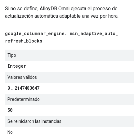
Si no se define, AlloyDB Omni ejecuta el proceso de
actualización automática adaptable una vez por hora.
google
_
columnar
_
engine
.
min
_
adaptive
_
auto
_
refresh
_
blocks
Tipo
Integer
Valores válidos
0
2147483647
...
Predeterminado
50
Se reiniciaron las instancias
No