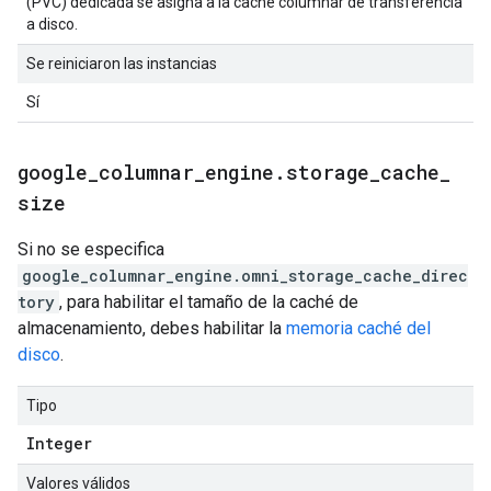
(PVC) dedicada se asigna a la caché columnar de transferencia
a disco.
Se reiniciaron las instancias
Sí
google
_
columnar
_
engine
.
storage
_
cache
_
size
Si no se especifica
google_columnar_engine.omni_storage_cache_direc
tory
, para habilitar el tamaño de la caché de
almacenamiento, debes habilitar la
memoria caché del
disco
.
Tipo
Integer
Valores válidos