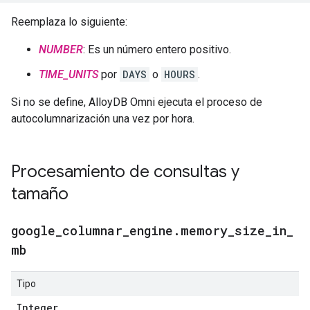
Reemplaza lo siguiente:
NUMBER
: Es un número entero positivo.
TIME_UNITS
por
DAYS
o
HOURS
.
Si no se define, AlloyDB Omni ejecuta el proceso de
autocolumnarización una vez por hora.
Procesamiento de consultas y
tamaño
google
_
columnar
_
engine
.
memory
_
size
_
in
_
mb
Tipo
Integer