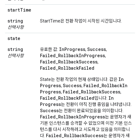
start
Time
string
StartTime은 전환 작업이 시작된 시간입니다.
선택사항
state
string
InProgress
Success
유효한 값:
,
,
Failed_RollbackInProgress
선택사항
,
Failed_RollbackSuccess
,
Failed_RollbackFailed
In
State는 전환 작업의 현재 상태입니다. 값은
Progress
Success
Failed
_
Rollback
In
,
,
Progress
Failed
_
Rollback
Success
,
,
Failed
_
Rollback
Failed
In
입니다.
Progress
는 전환이 아직 진행 중임을 나타냅니다.
Success
는 전환이 완료되었음을 의미합니다.
Failed
_
Rollback
In
Progress
는 운영자가 새
기본 인스턴스를 승격할 수 없었으며 이전 기본 인스
턴스를 다시 시작하려고 시도하고 있음을 의미합니
Failed
_
Rollback
Success
다.
는 운영자가 새