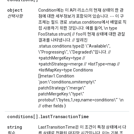
object
Condition에는 이 API 리소스의 현재 상태의 한 관
선택사항
점에 대한 세부정보가 포함되어 있습니다. --- 이 구
조체는 필드 경로 .status.conditions에서 배열로 직
접 사용하기 위한 것입니다. 예를 들어, \n type
FooStatus struct{ // foo의 현재 상태에 대한 관찰
결과를 나타냅니다. // 알려진
.status.conditions.type은 \"Available\",
\"Progressing\", \"Degraded\"입니다. //
+patchMergeKey=type //
+patchStrategy=merge // +listType=map //
+listMapKey=type Conditions
[]metav1.Condition
`json:\"conditions,omitempty\"
patchStrategy:\"merge\"
patchMergeKey:\"type\"
protobuf:\"bytes,1,rep,name=conditions\"` \n
// other fields }
conditions[]
.
last
Transaction
Time
string
LastTransitionTime은 이 조건이 특정 상태에서 다
필수
른 상태로 전환된 마지막 시간입니다. 이는 기본 조